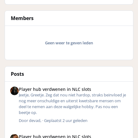
Members
Geen weer te geven leden
Posts
Player hub verdwenen in NLC slots
Jeetje, Greetje. Zeg dat nou niet hardop, straks beinvloed je
nog meer onschuldige en uiterst kwetsbare mensen om
deel te nemen aan deze walgelijke hobby. Pas nou een
beetje op.
Door
devad
, ·
Geplaatst
2 uur geleden
Player hub verdwenen in NLC slots