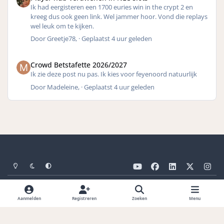
Ik had eergisteren een 1700 euries win in the crypt 2 en
kreeg dus ook geen link. Wel jammer hoor. Vond die replays
wel leuk om te kijken.
Door
Greetje78
, ·
Geplaatst
4 uur geleden
Crowd Betstafette 2026/2027
Ik zie deze post nu pas. Ik kies voor feyenoord natuurlijk
Door
Madeleine
, ·
Geplaatst
4 uur geleden
Light Mode
Dark Mode
Systeemvoorkeuren
y
f
l
x
i
o
a
i
n
Taal
Privacybeleid
Cookies
RSS
u
c
n
s
Wat kost gokken jou? Stop op Tijd. 🔞
t
e
k
t
Aanmelden
Registreren
Zoeken
Menu
u
b
e
a
b
o
d
g