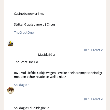
Casinobezoeker
4 mei
Striker 0 quiz game bij Circus
TheGreatOne
·
1 reactie
Masida
19 u
TheGreatOne
1 d
B&B Vol Liefde. Gokje wagen : Welke deelne(e)m(st)er eindigt
met een echte relatie en welke niet?
Solidagio
·
1 reactie
Solidagio
1 d
Solidagio
1 d