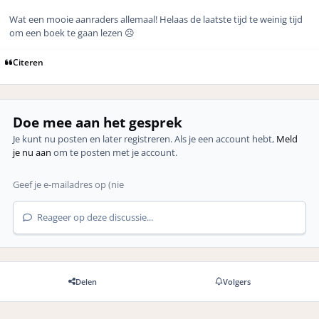
Wat een mooie aanraders allemaal! Helaas de laatste tijd te weinig tijd
om een boek te gaan lezen ☹️
Citeren
Doe mee aan het gesprek
Je kunt nu posten en later registreren. Als je een account hebt,
Meld
je nu aan
om te posten met je account.
Reageer op deze discussie...
Delen
Volgers