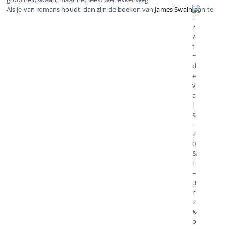
Als je van romans houdt, dan zijn de boeken van
James Swain
aan te