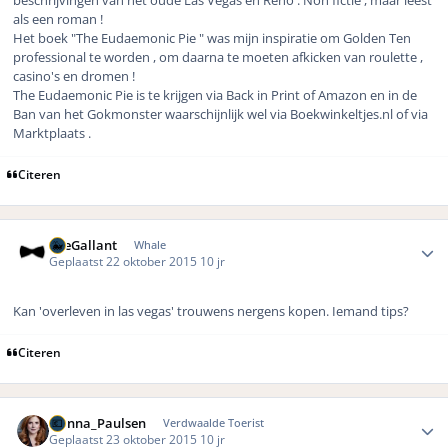
als een roman !
Het boek "The Eudaemonic Pie " was mijn inspiratie om Golden Ten
professional te worden , om daarna te moeten afkicken van roulette ,
casino's en dromen !
The Eudaemonic Pie is te krijgen via Back in Print of Amazon en in de
Ban van het Gokmonster waarschijnlijk wel via Boekwinkeltjes.nl of via
Marktplaats .
Citeren
Author stats
TheGallant
Whale
Geplaatst
22 oktober 2015
10 jr
Kan 'overleven in las vegas' trouwens nergens kopen. Iemand tips?
Citeren
Author stats
Donna_Paulsen
Verdwaalde Toerist
Geplaatst
23 oktober 2015
10 jr