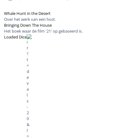
Whale Hunt in the Desert
Over het werk van een host.
Bringing Down The House
Het boek waar de film '21' op gebaseerd is.
Loaded Dice