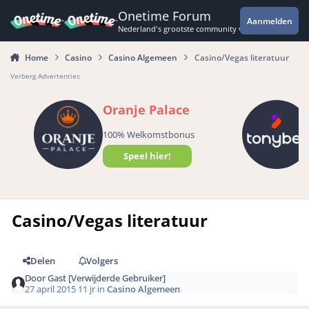
Spring naar bijdragen
Onetime Forum
Aanmelden
Nederland's grootste community voor de spannende 
Home
Casino
Casino Algemeen
Casino/Vegas literatuur
Verberg Advertenties
Oranje Palace
100% Welkomstbonus
Speel hier!
Casino/Vegas literatuur
Delen
Volgers
Door
Gast [Verwijderde Gebruiker]
27 april 2015
11 jr
in
Casino Algemeen