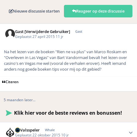
Nieuwe discussie starten
Reageer op deze discussie
Gast [Verwijderde Gebruiker]
Gast
Geplaatst
27 april 2015
11 jr
Na het lezen van de boeken "Rien ne va plus" van Marco Roskam en
"Overleven in Las Vegas" van Bart Vandormael bevalt het lezen over
casino's en Vegas me wel (vooral de verhalen erover). Heeft iemand
anders nog goede boeken tips voor mij op dit gebied?
Citeren
5 maanden later...
Klik hier voor de beste reviews en bonussen!
Author stats
DeValsspeler
Whale
Geplaatst
22 oktober 2015
10 jr