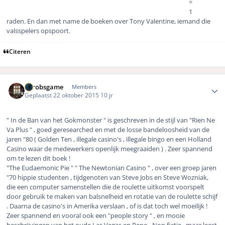
raden. En dan met name de boeken over Tony Valentine, iemand die
valsspelers opspoort.
Citeren
Author stats
eurobsgame
Members
Geplaatst
22 oktober 2015
10 jr
" In de Ban van het Gokmonster " is geschreven in de stijl van "Rien Ne
Va Plus " , goed geresearched en met de losse bandeloosheid van de
jaren "80 ( Golden Ten , illegale casino's , illegale bingo en een Holland
Casino waar de medewerkers openlijk meegraaiden ) . Zeer spannend
om te lezen dit boek !
"The Eudaemonic Pie " " The Newtonian Casino " , over een groep jaren
"70 hippie studenten , tijdgenoten van Steve Jobs en Steve Wozniak,
die een computer samenstellen die de roulette uitkomst voorspelt
door gebruik te maken van balsnelheid en rotatie van de roulette schijf
. Daarna de casino's in Amerika verslaan , of is dat toch wel moeilijk !
Zeer spannend en vooral ook een "people story " , en mooie
beschrijvingen van het oude Las Vegas en Reno . Non fictie , maar leest