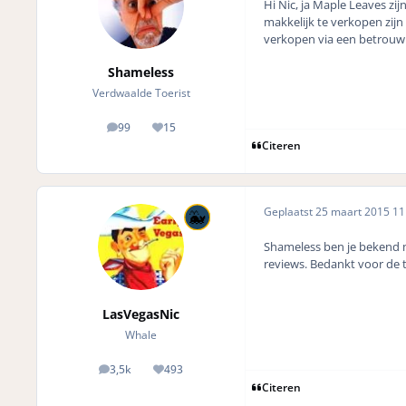
Hi Nic, ja Maple Leaves zij
makkelijk te verkopen zijn 
verkopen via een betrouwba
Shameless
Verdwaalde Toerist
99
15
posts
Reputation
Citeren
Geplaatst
25 maart 2015
11 
Shameless ben je bekend 
reviews. Bedankt voor de 
LasVegasNic
Whale
3,5k
493
posts
Reputation
Citeren