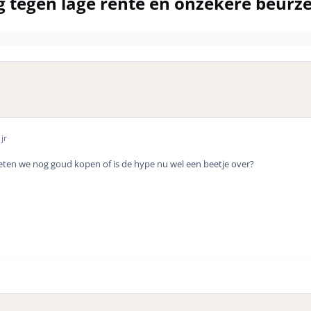
g tegen lage rente en onzekere beurz
jr
ten we nog goud kopen of is de hype nu wel een beetje over?