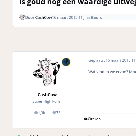
Is goud nog een waardige uitwe
Door
CashCow
16 maart 2015
11 jr
in
Beurs
Geplaatst
16 maart 2015
11 
Wat vinden we ervan? Moe
CashCow
Super High Roller
1,3k
73
posts
Reputation
Citeren