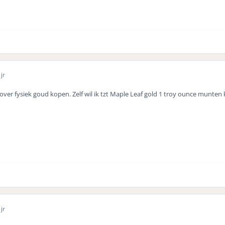
jr
over fysiek goud kopen. Zelf wil ik tzt Maple Leaf gold 1 troy ounce munte
jr