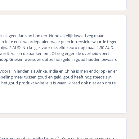
 ben ik geen fan van banken. Noodzakelijk kwaad zeg maar.
is in feite een "waardepapier" waar geen intrensieke waarde tegen
 bijna 2 AUD. Nu krijg ik voor diezelfde euro nog maar 1.30 AUD.
wordt, vallen de banken om. Of nog erger, de overheid voert
en hoop Grieken wensden dat ze hun geld in goud hadden bewaard
Vooral in landen als Afrika, India en China is men er dol op (en er
pelling meer tussen goud en geld, goud heeft nog steeds zijn
t het goud produkt volatile is is waar, ik raad ook niet aan om te
 Vegas en moet eigenlijk slapen 😉. Kom er dus morgen even op