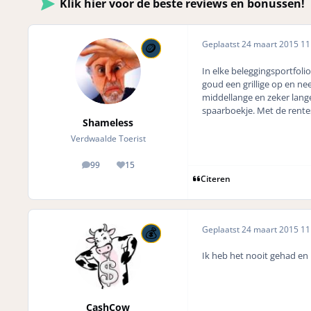
Klik hier voor de beste reviews en bonussen!
Geplaatst
24 maart 2015
11 
In elke beleggingsportfolio
goud een grillige op en ne
middellange en zeker lange
spaarboekje. Met de rentes
Shameless
Verdwaalde Toerist
99
15
posts
Reputation
Citeren
Geplaatst
24 maart 2015
11 
Ik heb het nooit gehad en
CashCow