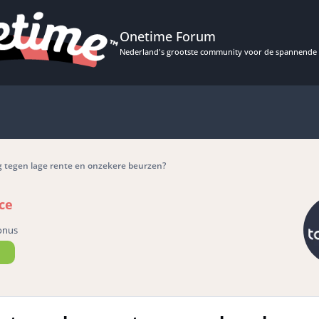
Onetime Forum
Nederland's grootste community voor de spannende 
g tegen lage rente en onzekere beurzen?
ce
onus