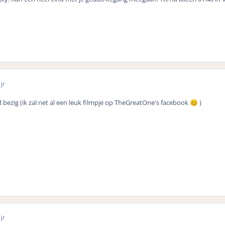
jr
oed bezig (ik zal net al een leuk filmpje op TheGreatOne's facebook
)
😊
jr