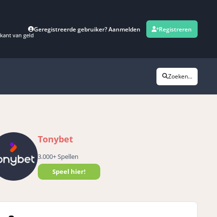
Geregistreerde gebruiker? Aanmelden
Registreren
kant van geld
Zoeken...
Tonybet
3.000+ Spellen
Speel hier!