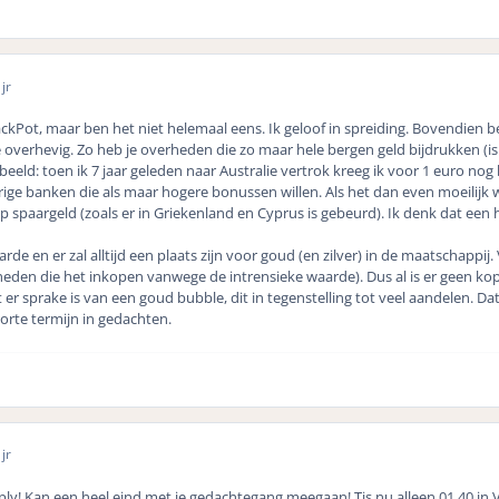
jr
JackPot, maar ben het niet helemaal eens. Ik geloof in spreiding. Bovendien
tie overhevig. Zo heb je overheden die zo maar hele bergen geld bijdrukken (
eeld: toen ik 7 jaar geleden naar Australie vertrok kreeg ik voor 1 euro nog
rige banken die als maar hogere bonussen willen. Als het dan even moeilijk 
op spaargeld (zoals er in Griekenland en Cyprus is gebeurd). Ik denk dat e
de en er zal alltijd een plaats zijn voor goud (en zilver) in de maatschappij. 
eden die het inkopen vanwege de intrensieke waarde). Dus al is er geen kop
t er sprake is van een goud bubble, dit in tegenstelling tot veel aandelen. Da
orte termijn in gedachten.
jr
ply! Kan een heel eind met je gedachtegang meegaan! Tis nu alleen 01.40 in