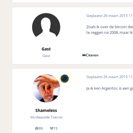
Geplaatst
26 maart 2015
11 
Zoals ik over de bitcoin d
te zeggen na 2008, maar ik 
Gast
Citeren
Gast
Geplaatst
26 maart 2015
11 
Ja ik ken Argentor, is ee
Shameless
Verdwaalde Toerist
99
15
posts
Reputation