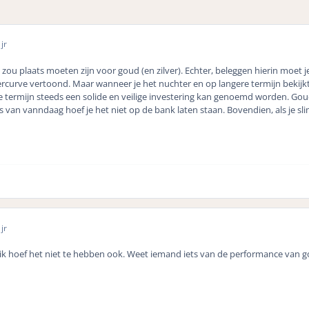
jr
 zou plaats moeten zijn voor goud (en zilver). Echter, beleggen hierin moet je
ercurve vertoond. Maar wanneer je het nuchter en op langere termijn bekijk
 termijn steeds een solide en veilige investering kan genoemd worden. Goud 
 van vanndaag hoef je het niet op de bank laten staan. Bovendien, als je slim
jr
 ik hoef het niet te hebben ook. Weet iemand iets van de performance van 