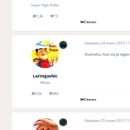
Super High Roller
1,3k
73
posts
Reputation
Citeren
Geplaatst
24 maart 2015
11 
Shamelss, hoe sta je tegen
LasVegasNic
Whale
3,5k
493
posts
Reputation
Citeren
Geplaatst
25 maart 2015
11 