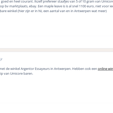
n goed en heel courant. Ikzelf prefereer staafjes van 5 of 10 gram van Umicor
op bv marktplaats, ebay. Een maple leave is is al snel 1100 euro, niet voor ied
re winkel (hier zijn er in NL een aantal van en in Antwerpen wat meer)
jr
met de winkel Argentor Essayeurs in Antwerpen. Hebben ook een
online win
tip van Umicore baren.