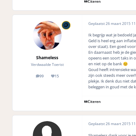
Citeren
Geplaatst
26 maart 2015
11 
Ik begrijp wat je bedoeld 
Geld is heel erg aan infla
over staat). Een goed voorb
En daarnaast heb je de gie
Shameless
opeens een soort taks in 
en niet op de bank
😊
Verdwaalde Toerist
Goud heeft intrensieke waar
zijn ook steeds meer overh
99
15
posts
Reputation
plekje. Ik denk dus niet da
beleggen in goud met de k
Citeren
Geplaatst
26 maart 2015
11 
Shameless dank voor je re