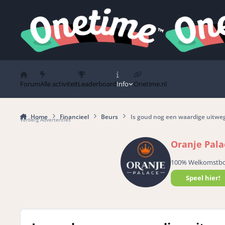
Spring naar bijdragen
Forum
Alle activiteit
Leaderboard
Info
Onetime.nl
Home
Financieel
Beurs
Is goud nog een waardige uitwe
Verberg Advertenties
Oranje Pala
100% Welkomstb
Speel hier!