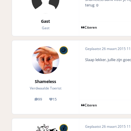
terug ☺️
Gast
Citeren
Gast
Geplaatst
26 maart 2015
11 
Slaap lekker, jullie zijn g
Shameless
Verdwaalde Toerist
99
15
posts
Reputation
Citeren
Geplaatst
26 maart 2015
11 