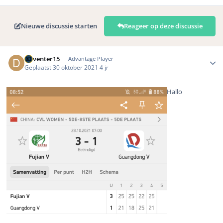
Nieuwe discussie starten
Reageer op deze discussie
Author stats
Deventer15
Advantage Player
Geplaatst
30 oktober 2021
4 jr
Hallo