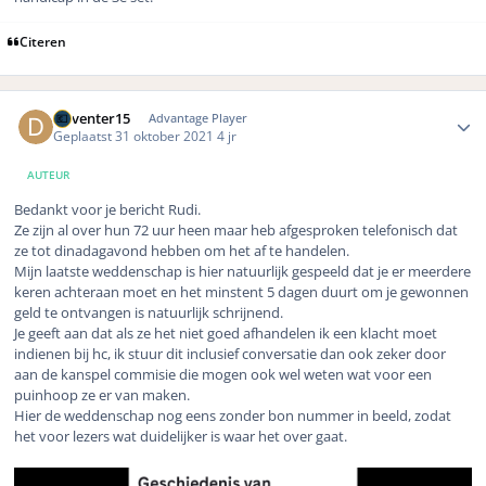
Citeren
Author stats
Deventer15
Advantage Player
Geplaatst
31 oktober 2021
4 jr
AUTEUR
Bedankt voor je bericht Rudi.
Ze zijn al over hun 72 uur heen maar heb afgesproken telefonisch dat
ze tot dinadagavond hebben om het af te handelen.
Mijn laatste weddenschap is hier natuurlijk gespeeld dat je er meerdere
keren achteraan moet en het minstent 5 dagen duurt om je gewonnen
geld te ontvangen is natuurlijk schrijnend.
Je geeft aan dat als ze het niet goed afhandelen ik een klacht moet
indienen bij hc, ik stuur dit inclusief conversatie dan ook zeker door
aan de kanspel commisie die mogen ook wel weten wat voor een
puinhoop ze er van maken.
Hier de weddenschap nog eens zonder bon nummer in beeld, zodat
het voor lezers wat duidelijker is waar het over gaat.