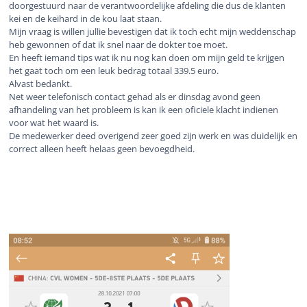
doorgestuurd naar de verantwoordelijke afdeling die dus de klanten
kei en de keihard in de kou laat staan.
Mijn vraag is willen jullie bevestigen dat ik toch echt mijn weddenschap
heb gewonnen of dat ik snel naar de dokter toe moet.
En heeft iemand tips wat ik nu nog kan doen om mijn geld te krijgen
het gaat toch om een leuk bedrag totaal 339.5 euro.
Alvast bedankt.
Net weer telefonisch contact gehad als er dinsdag avond geen
afhandeling van het probleem is kan ik een oficiele klacht indienen
voor wat het waard is.
De medewerker deed overigend zeer goed zijn werk en was duidelijk en
correct alleen heeft helaas geen bevoegdheid.