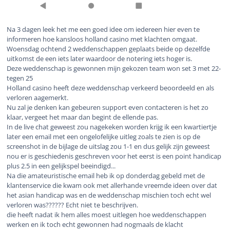
Na 3 dagen leek het me een goed idee om iedereen hier even te
informeren hoe kansloos holland casino met klachten omgaat.
Woensdag ochtend 2 weddenschappen geplaats beide op dezelfde
uitkomst de een iets later waardoor de notering iets hoger is.
Deze weddenschap is gewonnen mijn gekozen team won set 3 met 22-
tegen 25
Holland casino heeft deze weddenschap verkeerd beoordeeld en als
verloren aagemerkt.
Nu zal je denken kan gebeuren support even contacteren is het zo
klaar, vergeet het maar dan begint de ellende pas.
In de live chat geweest zou nagekeken worden krijg ik een kwartiertje
later een email met een ongelofelijke uitleg zoals te zien is op de
screenshot in de bijlage de uitslag zou 1-1 en dus gelijk zijn geweest
nou er is geschiedenis geschreven voor het eerst is een point handicap
plus 2.5 in een gelijkspel beeindigd...
Na die amateuristische email heb ik op donderdag gebeld met de
klantenservice die kwam ook met allerhande vreemde ideen over dat
het asian handicap was en de weddenschap mischien toch echt wel
verloren was?????? Echt niet te beschrijven.
die heeft nadat ik hem alles moest uitlegen hoe weddenschappen
werken en ik toch echt gewonnen had nogmaals de klacht