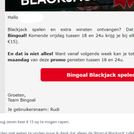
og zeven keer € 15 op te mogen rapen.
n niet weten te vinden maar ik denk dat alleen de 'Bingoal Blackjack' tafel