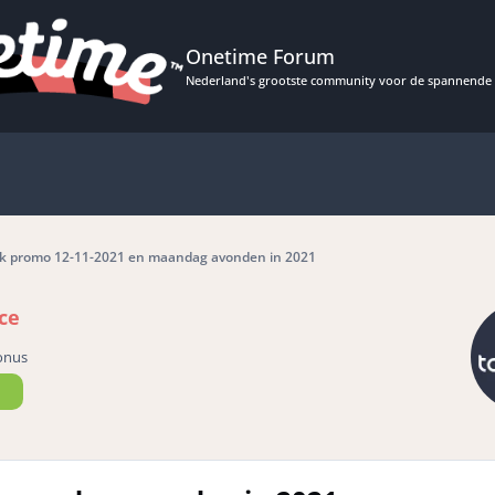
Onetime Forum
Nederland's grootste community voor de spannende 
ck promo 12-11-2021 en maandag avonden in 2021
ce
onus