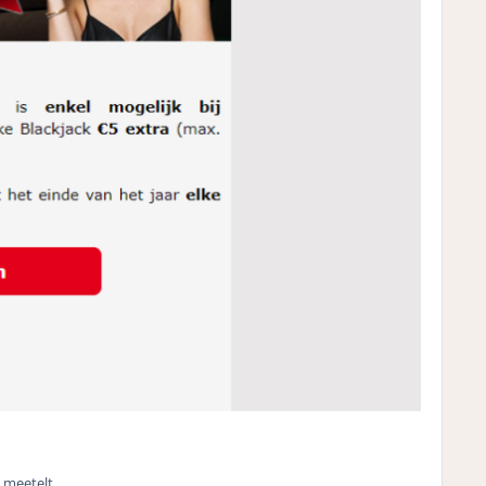
 meetelt.