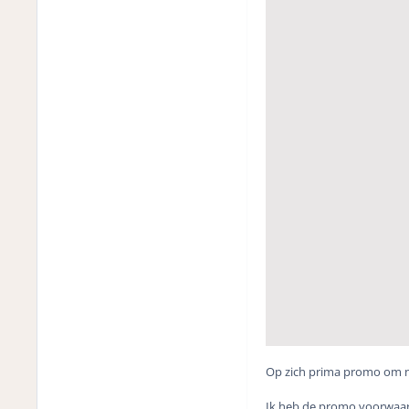
Op zich prima promo om n
Ik heb de promo voorwaarde