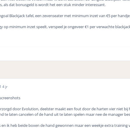
is, als dat bonusgeld is wordt het een stuk minder interessant.
ngoal Blackjack tafel, een zevenseater met minimum inzet van €5 per handje
tegy op minimum inzet speelt, verspeel je ongeveer €1 per verwachte blackjack
21
4 jr
 screenshots
rzorgd door Evolution, deelster maakt een fout door de harten vier niet bij h
 te laten cancelen of de hand uit te laten spelen maar nee de manager besl
 en ik heb beide boxen de hand gewonnen maar een weekje extra training voo