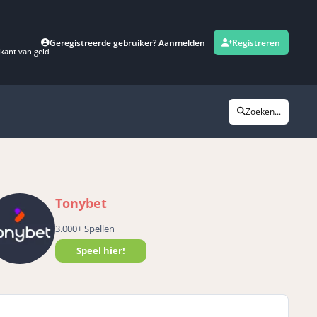
Geregistreerde gebruiker? Aanmelden
Registreren
kant van geld
Zoeken...
Tonybet
3.000+ Spellen
Speel hier!