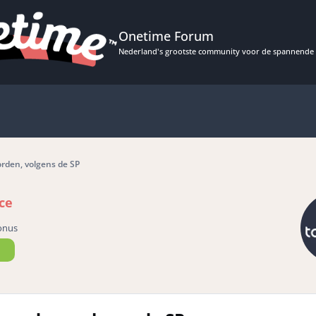
Onetime Forum
Nederland's grootste community voor de spannende 
den, volgens de SP
ce
onus