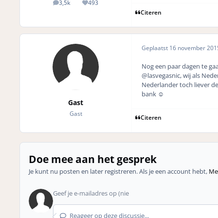
3,5k
493
posts
Reputation
Citeren
Geplaatst
16 november 20
Nog een paar dagen te gaa
@lasvegasnic, wij als Nede
Nederlander toch liever d
bank ☺️
Gast
Gast
Citeren
Doe mee aan het gesprek
Je kunt nu posten en later registreren. Als je een account hebt,
Mel
Reageer op deze discussie...