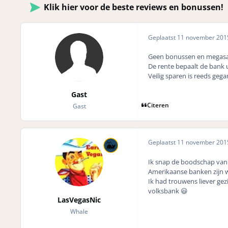
Klik hier voor de beste reviews en bonussen!
Geplaatst
11 november 20
Geen bonussen en megasal
De rente bepaalt de bank u
Veilig sparen is reeds geg
Gast
Citeren
Gast
Geplaatst
11 november 20
Ik snap de boodschap van 
Amerikaanse banken zijn wi
Ik had trouwens liever ge
volksbank 😃
LasVegasNic
Whale