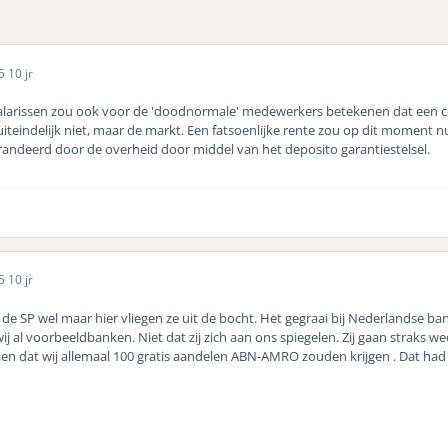
15
10 jr
arissen zou ook voor de 'doodnormale' medewerkers betekenen dat een c
iteindelijk niet, maar de markt. Een fatsoenlijke rente zou op dit moment nu
arandeerd door de overheid door middel van het deposito garantiestelsel.
15
10 jr
de SP wel maar hier vliegen ze uit de bocht. Het gegraai bij Nederlandse b
j al voorbeeldbanken. Niet dat zij zich aan ons spiegelen. Zij gaan straks 
zien dat wij allemaal 100 gratis aandelen ABN-AMRO zouden krijgen . Dat ha