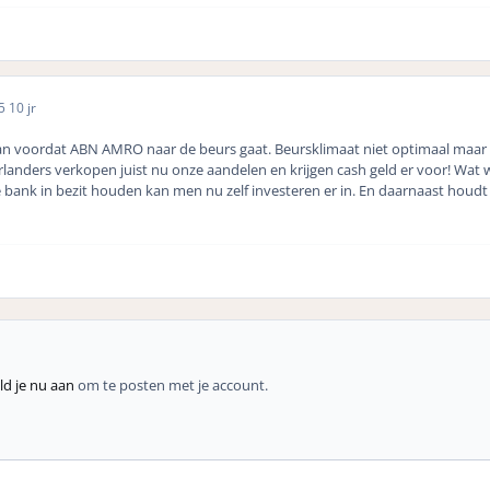
15
10 jr
n voordat ABN AMRO naar de beurs gaat. Beursklimaat niet optimaal maar 
rlanders verkopen juist nu onze aandelen en krijgen cash geld er voor! Wat 
e bank in bezit houden kan men nu zelf investeren er in. En daarnaast houd
d je nu aan
om te posten met je account.