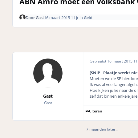
ABN Amro moet een volksbank w
Door
Gast
16 maart 2015
11 jr
in
Geld
Geplaatst
16 maart 2015
11 
[SNIP - Plaatje werkt ni
Moeten we de SP hierdoor 
Ik was al veel langer afgeh
Hoe kijken jullie naar de
Gast
zelf dat binnen enkele ja
Gast
Citeren
7 maanden later...