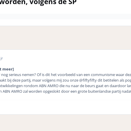
orden, volgens de SP
jr
et meer]
nog serieus nemen? Of is dit het voorbeeld van een communisme waar deze v
aakt bij deze partij, maar volgens mij zou onze @fiftyfifty dit betitelen als p
 ontwikkelingen rondom ABN AMRO die nu naar de beurs gaat en daardoor l
ren ABN AMRO zal worden opgeslokt door een grote buitenlandse partij nadat