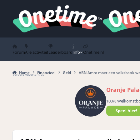
Spring naar bijdragen
Forum
Alle activiteit
Leaderboard
Info
Onetime.nl
Home
Financieel
Geld
ABN Amro moet een volksbank wor
Verberg Advertenties
Oranje Pala
100% Welkomstb
Speel hier!