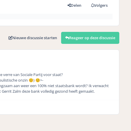
Delen
Volgers
Nieuwe discussie starten
Reageer op deze discussie
erre van Sociale Partij voor staat?
opulistische onzin
)
>-
☺️
☺️
angzaam aan weer een 100% niet staatsbank wordt? Ik verwacht
 Gerrit Zalm deze bank volledig gezond heeft gemaakt.