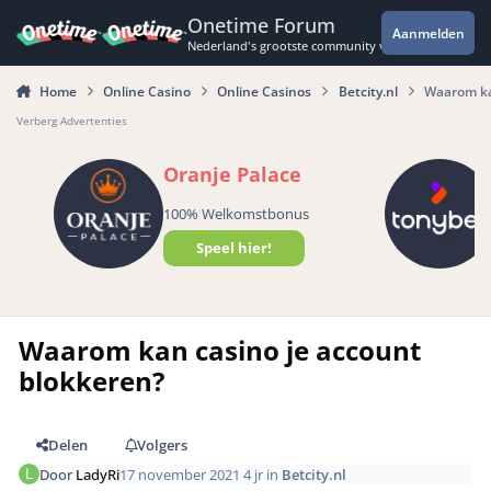
Spring naar bijdragen
Onetime Forum
Aanmelden
Nederland's grootste community voor de spannende 
Home
Online Casino
Online Casinos
Betcity.nl
Waarom ka
Verberg Advertenties
Oranje Palace
100% Welkomstbonus
Speel hier!
Waarom kan casino je account
blokkeren?
Delen
Volgers
Door
LadyRi
17 november 2021
4 jr
in
Betcity.nl