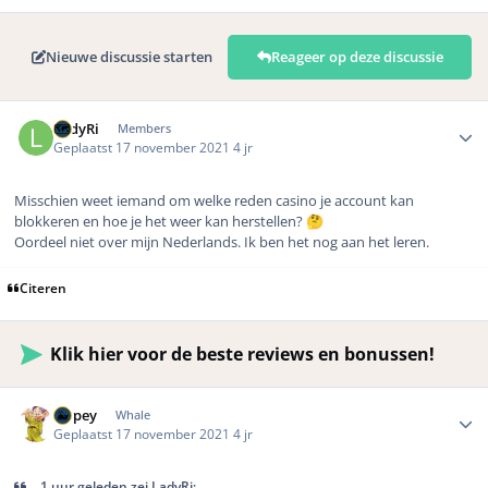
Nieuwe discussie starten
Reageer op deze discussie
Author stats
LadyRi
Members
Geplaatst
17 november 2021
4 jr
Misschien weet iemand om welke reden casino je account kan
blokkeren en hoe je het weer kan herstellen?
🤔
Oordeel niet over mijn Nederlands. Ik ben het nog aan het leren.
Citeren
Klik hier voor de beste reviews en bonussen!
Author stats
Dopey
Whale
Geplaatst
17 november 2021
4 jr
1 uur geleden zei LadyRi: