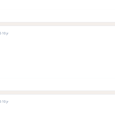
15
10 jr
15
10 jr