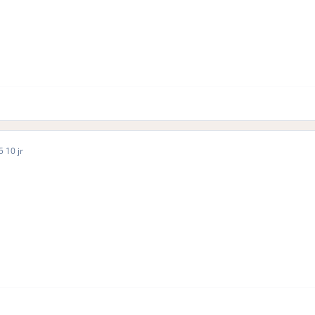
15
10 jr