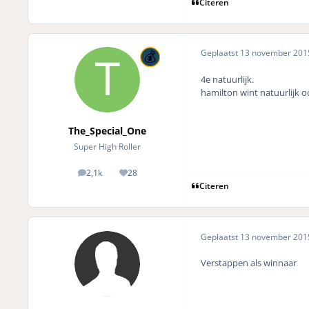
Citeren
Geplaatst
13 november 20
4e natuurlijk.
hamilton wint natuurlijk o
The_Special_One
Super High Roller
2,1k
28
posts
Reputation
Citeren
Geplaatst
13 november 20
Verstappen als winnaar