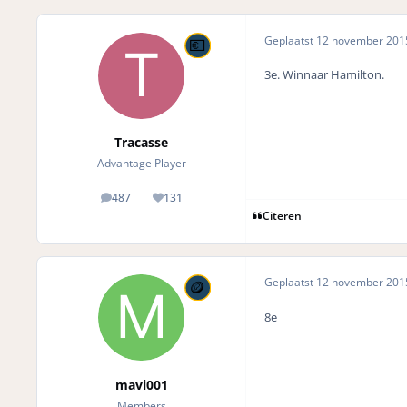
Geplaatst
12 november 20
3e. Winnaar Hamilton.
Tracasse
Advantage Player
487
131
posts
Reputation
Citeren
Geplaatst
12 november 20
8e
mavi001
Members