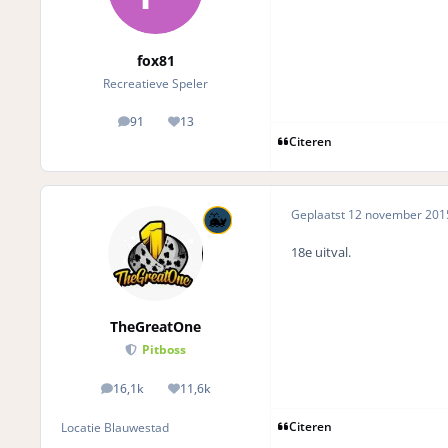
fox81
Recreatieve Speler
91
13
posts
Reputation
Citeren
Geplaatst
12 november 20
18e uitval.
TheGreatOne
Pitboss
16,1k
11,6k
posts
Reputation
Citeren
Locatie
Blauwestad