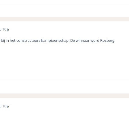
15
10 jr
bij in het constructeurs kampioenschap! De winnaar word Rosberg.
15
10 jr