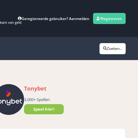
Geregistreerde gebruiker? Aanmelden
Registreren
kant van geld
Zoeken...
Tonybet
3.000+ Spellen
Speel hier!