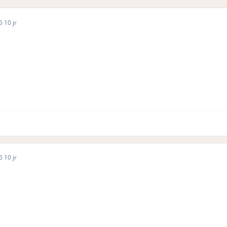
15
10 jr
15
10 jr