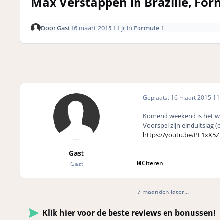
Max Verstappen in Brazilie, For
Door
Gast
16 maart 2015
11 jr
in
Formule 1
Geplaatst
16 maart 2015
11 
Komend weekend is het wee
Voorspel zijn einduitslag (
https://youtu.be/PL1xX5
Gast
Citeren
Gast
7 maanden later...
Klik hier voor de beste reviews en bonussen!