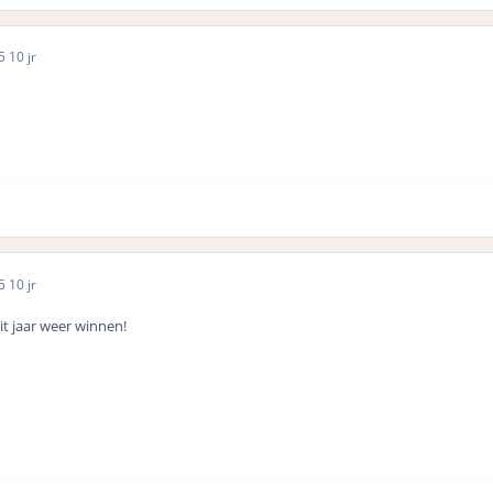
15
10 jr
15
10 jr
t jaar weer winnen!