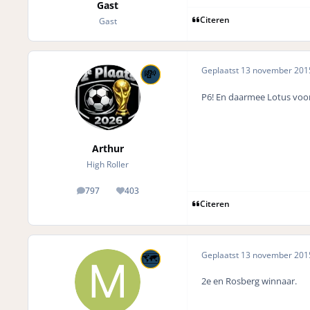
Gast
Citeren
Gast
Geplaatst
13 november 20
P6! En daarmee Lotus voor
Arthur
High Roller
797
403
posts
Reputation
Citeren
Geplaatst
13 november 20
2e en Rosberg winnaar.