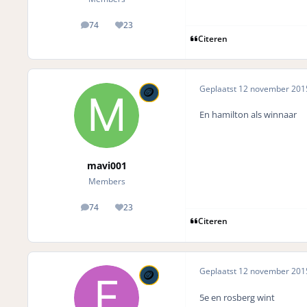
74
23
posts
Reputation
Citeren
Geplaatst
12 november 20
En hamilton als winnaar
mavi001
Members
74
23
posts
Reputation
Citeren
Geplaatst
12 november 20
5e en rosberg wint