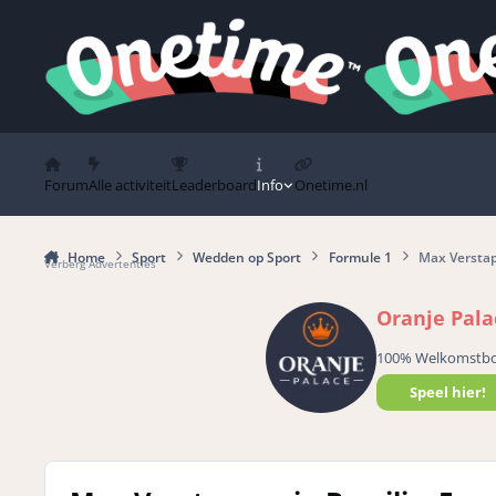
Spring naar bijdragen
Forum
Alle activiteit
Leaderboard
Info
Onetime.nl
Home
Sport
Wedden op Sport
Formule 1
Max Verstapp
Verberg Advertenties
Oranje Pala
100% Welkomstb
Speel hier!