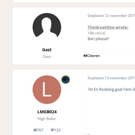
Geplaatst
12 november 20
TheGreatOne wrote:
18e uitval.
Ban please!!
Gast
Citeren
Gast
Geplaatst
13 november 20
7e! En Rosberg gaat hem di
LMGB024
High Roller
767
123
posts
Reputation