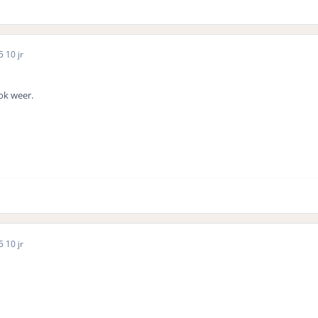
15
10 jr
ok weer.
15
10 jr