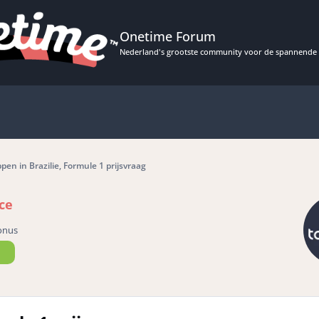
Onetime Forum
Nederland's grootste community voor de spannende 
en in Brazilie, Formule 1 prijsvraag
ce
onus