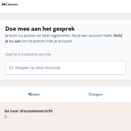
Citeren
Doe mee aan het gesprek
Je kunt nu posten en later registreren. Als je een account hebt,
Meld
je nu aan
om te posten met je account.
Reageer op deze discussie...
Delen
Volgers
Ga naar discussieoverzicht