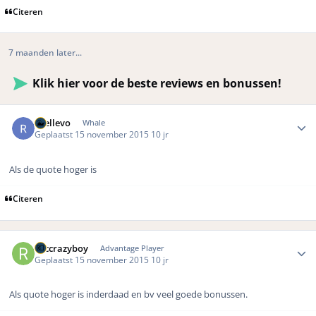
Citeren
7 maanden later...
Klik hier voor de beste reviews en bonussen!
Author stats
rhellevo
Whale
Geplaatst
15 november 2015
10 jr
Als de quote hoger is
Citeren
Author stats
rbccrazyboy
Advantage Player
Geplaatst
15 november 2015
10 jr
Als quote hoger is inderdaad en bv veel goede bonussen.