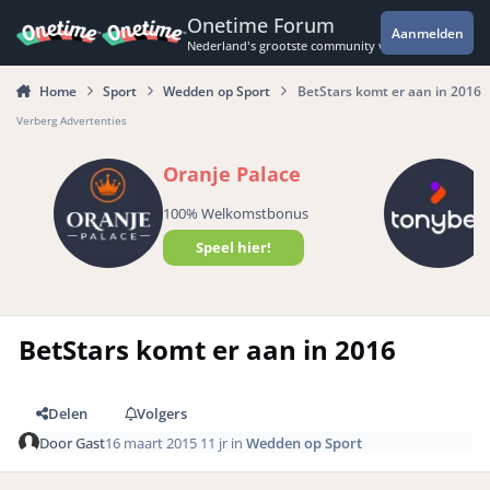
Spring naar bijdragen
Onetime Forum
Aanmelden
Nederland's grootste community voor de spannende 
Home
Sport
Wedden op Sport
BetStars komt er aan in 2016
Verberg Advertenties
Oranje Palace
100% Welkomstbonus
Speel hier!
BetStars komt er aan in 2016
Delen
Volgers
Door
Gast
16 maart 2015
11 jr
in
Wedden op Sport