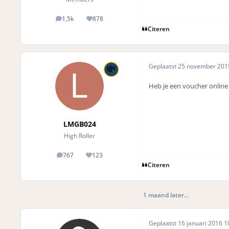
1,5k
878
posts
Reputation
Citeren
Geplaatst
25 november 20
Heb je een voucher online g
LMGB024
High Roller
767
123
posts
Reputation
Citeren
1 maand later...
Geplaatst
16 januari 2016
10