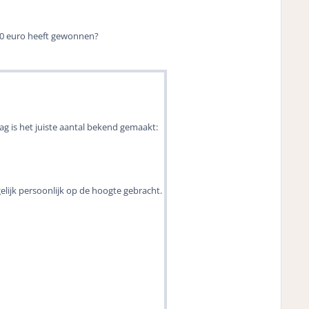
00 euro heeft gewonnen?
g is het juiste aantal bekend gemaakt:
elijk persoonlijk op de hoogte gebracht.