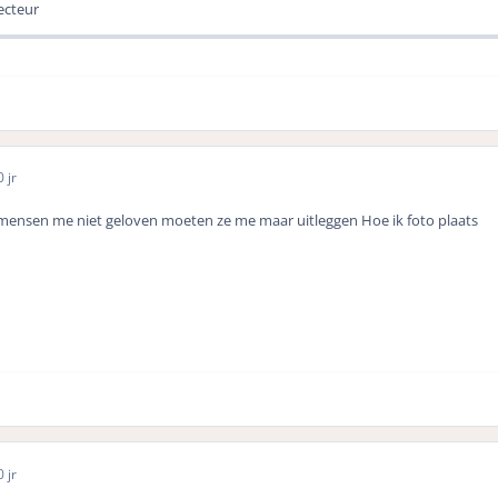
ecteur
 jr
 mensen me niet geloven moeten ze me maar uitleggen Hoe ik foto plaats
 jr