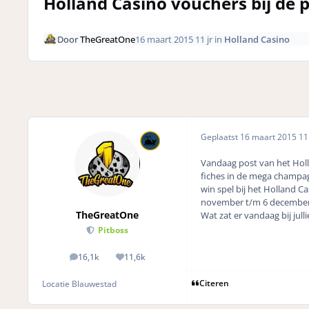
Holland Casino vouchers bij de 
Door
TheGreatOne
16 maart 2015
11 jr
in
Holland Casino
Geplaatst
16 maart 2015
11 
Vandaag post van het Holl
fiches in de mega champag
win spel bij het Holland 
november t/m 6 december
TheGreatOne
Wat zat er vandaag bij julli
Pitboss
16,1k
11,6k
posts
Reputation
Citeren
Locatie
Blauwestad