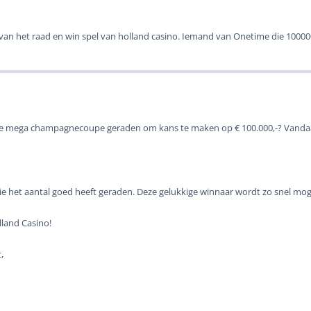
van het raad en win spel van holland casino. Iemand van Onetime die 1000
 de mega champagnecoupe geraden om kans te maken op € 100.000,-? Vandaa
ie het aantal goed heeft geraden. Deze gelukkige winnaar wordt zo snel mog
olland Casino!
,