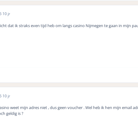
15
10 jr
icht dat ik straks even tijd heb om langs casino Nijmegen te gaan in mijn pa
15
10 jr
asino weet mijn adres niet , dus geen voucher . Wel heb ik hen mijn email a
ch geldig is ?