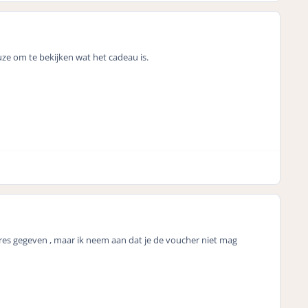
uze om te bekijken wat het cadeau is.
dres gegeven , maar ik neem aan dat je de voucher niet mag