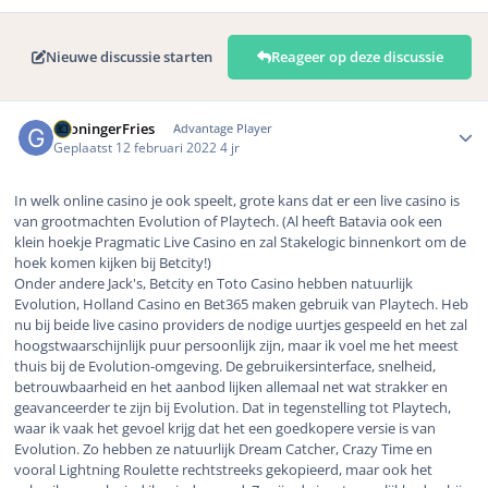
Nieuwe discussie starten
Reageer op deze discussie
Author stats
GroningerFries
Advantage Player
Geplaatst
12 februari 2022
4 jr
In welk online casino je ook speelt, grote kans dat er een live casino is
van grootmachten Evolution of Playtech. (Al heeft Batavia ook een
klein hoekje Pragmatic Live Casino en zal Stakelogic binnenkort om de
hoek komen kijken bij Betcity!)
Onder andere Jack's, Betcity en Toto Casino hebben natuurlijk
Evolution, Holland Casino en Bet365 maken gebruik van Playtech. Heb
nu bij beide live casino providers de nodige uurtjes gespeeld en het zal
hoogstwaarschijnlijk puur persoonlijk zijn, maar ik voel me het meest
thuis bij de Evolution-omgeving. De gebruikersinterface, snelheid,
betrouwbaarheid en het aanbod lijken allemaal net wat strakker en
geavanceerder te zijn bij Evolution. Dat in tegenstelling tot Playtech,
waar ik vaak het gevoel krijg dat het een goedkopere versie is van
Evolution. Zo hebben ze natuurlijk Dream Catcher, Crazy Time en
vooral Lightning Roulette rechtstreeks gekopieerd, maar ook het