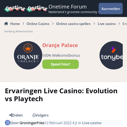
Spring naar bijdragen
Onetime Forum
Aanmelden
Nederland's grootste community voor de spannende 
Home
Online Casino
Online casino spellen
Live casino
Er
Verberg Advertenties
Oranje Palace
100% Welkomstbonus
Speel hier!
Ervaringen Live Casino: Evolution
vs Playtech
Delen
Volgers
Door
GroningerFries
12 februari 2022
4 jr
in
Live casino