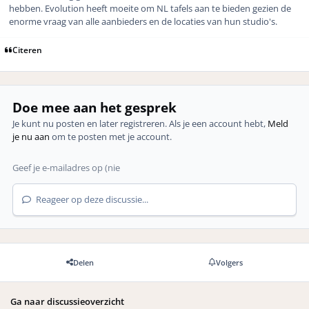
hebben. Evolution heeft moeite om NL tafels aan te bieden gezien de
enorme vraag van alle aanbieders en de locaties van hun studio's.
Citeren
Doe mee aan het gesprek
Je kunt nu posten en later registreren. Als je een account hebt,
Meld
je nu aan
om te posten met je account.
Reageer op deze discussie...
Delen
Volgers
Ga naar discussieoverzicht