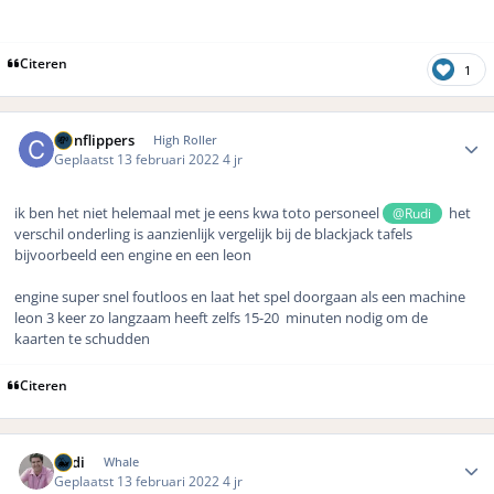
Citeren
1
Author stats
coinflippers
High Roller
Geplaatst
13 februari 2022
4 jr
ik ben het niet helemaal met je eens kwa toto personeel
het
@Rudi
verschil onderling is aanzienlijk vergelijk bij de blackjack tafels
bijvoorbeeld een engine en een leon
engine super snel foutloos en laat het spel doorgaan als een machine
leon 3 keer zo langzaam heeft zelfs 15-20 minuten nodig om de
kaarten te schudden
Citeren
Author stats
Rudi
Whale
Geplaatst
13 februari 2022
4 jr