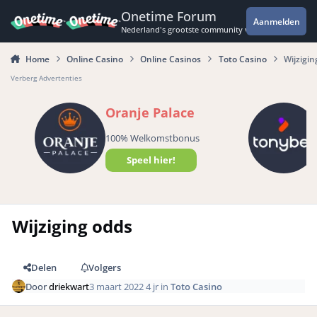
Spring naar bijdragen
Onetime Forum
Aanmelden
Nederland's grootste community voor de spannende 
Home
Online Casino
Online Casinos
Toto Casino
Wijzigin
Verberg Advertenties
Oranje Palace
100% Welkomstbonus
Speel hier!
Wijziging odds
Delen
Volgers
Door
driekwart
3 maart 2022
4 jr
in
Toto Casino