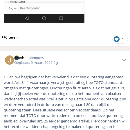
Citeren
1
Author stats
Janvh
Members
Geplaatst
5 maart 2022
4 jr
Hi Jan, we begrijpen dat het vervelend is dat een quotering aangepast
word. Art. 34.4, waarnaar je verwijst, geeft uitleg hoe TOTO standaard
omgaan met quoteringen. Quoteringen fluctueren, als dat het geval is,
dan blijf jij spelen voor de quotering die op het moment van plaatsen
weddenschap actief was. Stel je zet in op Barcelona voor quotering 2.00
en deze veranderd in de loop van de dag naar 1.80 dan blijft de
quotering staan. Deze situatie was echter niet standaard. Op het
moment dat TOTO door welke reden dan ook een foutieve quotering
aanbied, overruled art. 26 eerder genoemd artikel. Hierdoor hebben wij
het recht de weddenschap ongeldig te maken of quotering aan te