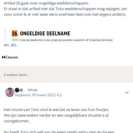
Artikel 26 gaat over ongeldige weddenschappen.
Er staat in dat artikel niet dat Toto weddenschappen mag wijzigen. (en
voor zover ik er niet weer eens overheen lees ook niet ergens anders)
etc .etc.
Citeren
2 weken later...
Author stats
Rudi
Whale
Geplaatst
18 maart 2022
4 jr
Het mooie van Toto vind ik wel dat ze leren van hun foutjes.
We zijn twee weken verder en een vergelijkbare situatie is al
voorgekomen.
Nu heeft Toto zich wél aan de eigen regels gehouden en bij een