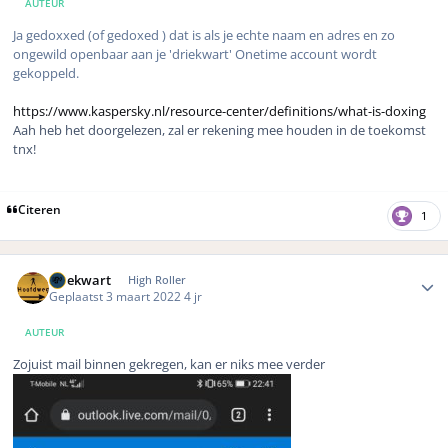
AUTEUR
Ja gedoxxed (of gedoxed ) dat is als je echte naam en adres en zo
ongewild openbaar aan je 'driekwart' Onetime account wordt
gekoppeld.
https://www.kaspersky.nl/resource-center/definitions/what-is-doxing
Aah heb het doorgelezen, zal er rekening mee houden in de toekomst
tnx!
Citeren
1
Author stats
driekwart
High Roller
Geplaatst
3 maart 2022
4 jr
AUTEUR
Zojuist mail binnen gekregen, kan er niks mee verder