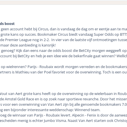
ds boost
og geen account hebt bij Circus, dan is vandaag de dag om er eentje aan te 
n grote kans op succes. Bookmaker Circus biedt vandaag Super Odds op BTTS 
 de Premier League nog in 2-2. In vier van de laatste vijf ontmoetingen tu
 maar deze aanbieding is kansrijk!
t genoeg? Kijk dan eens naar de odds boost die BetCity morgen weggeeft op 
ccount bij BetCity en heb je een idee wie de bekerfinale gaat winnen? Well
 in op wielrennen? Parijs - Roubaix wordt morgen verreden en de bookmakers
partners is Mathieu van der Poel favoriet voor de overwinning. Toch is een o
Wout van Aert grote kans heeft op de overwinning op de wielerbaan in Rou
e Amstel Gold Race en is op zoek naar sportieve revanche. Door het missen 
ds voor een overwinning van Van Aert zijn bij alle genoemde bookmakers 7.0
nog een bijzonder interessante weddenschap: Winnend team.
loeg de winnaar van Parijs - Roubaix levert. Alpecin - Fenix is door de aanwez
escheiden menig is echter Jumbo Visma. Naast Van Aert starten ook Christoph