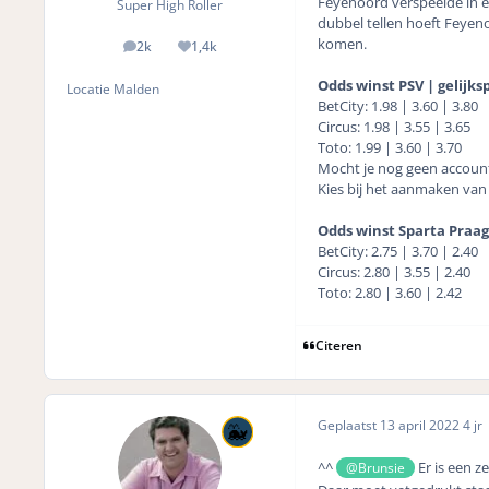
Feyenoord verspeelde in e
Super High Roller
dubbel tellen hoeft Feyen
komen.
2k
1,4k
posts
Reputation
Odds winst PSV | gelijksp
Locatie
Malden
BetCity: 1.98 | 3.60 | 3.80
Circus: 1.98 | 3.55 | 3.65
Toto: 1.99 | 3.60 | 3.70
Mocht je nog geen account
Kies bij het aanmaken van 
Odds winst Sparta Praag 
BetCity: 2.75 | 3.70 | 2.40
Circus: 2.80 | 3.55 | 2.40
Toto: 2.80 | 3.60 | 2.42
Citeren
Geplaatst
13 april 2022
4 jr
^^
Er is een ze
@Brunsie