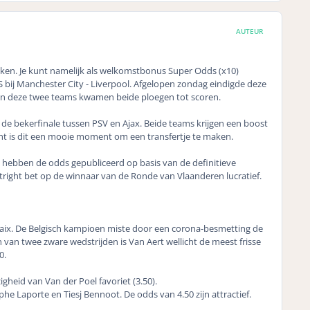
AUTEUR
maken. Je kunt namelijk als welkomstbonus Super Odds (x10)
bij Manchester City - Liverpool. Afgelopen zondag eindigde deze
ssen deze twee teams kwamen beide ploegen tot scoren.
de bekerfinale tussen PSV en Ajax. Beide teams krijgen een boost
icht is dit een mooie moment om een transfertje te maken.
 hebben de odds gepubliceerd op basis van de definitieve
utright bet op de winnaar van de Ronde van Vlaanderen lucratief.
baix. De Belgisch kampioen miste door een corona-besmetting de
van twee zware wedstrijden is Van Aert wellicht de meest frisse
0.
igheid van Van der Poel favoriet (3.50).
e Laporte en Tiesj Bennoot. De odds van 4.50 zijn attractief.