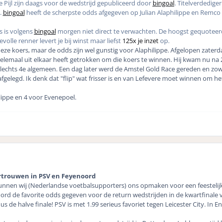
Pijl zijn daags voor de wedstrijd gepubliceerd door
bingoal
. Titelverdedige
.
bingoal
heeft de scherpste odds afgegeven op Julian Alaphilippe en Remco E
 is volgens
bingoal
morgen niet direct te verwachten. De hoogst gequoteerd
volle renner levert je bij winst maar liefst
125x je inzet
op.
deze koers, maar de odds zijn wel gunstig voor Alaphilippe. Afgelopen zate
lemaal uit elkaar heeft getrokken om die koers te winnen. Hij kwam nu na 2
slechts 4e algemeen. Een dag later werd de Amstel Gold Race gereden en zo
fgelegd. Ik denk dat "flip" wat frisser is en van Lefevere moet winnen om h
lippe en 4 voor Evenepoel.
trouwen in PSV en Feyenoord
nnen wij (Nederlandse voetbalsupporters) ons opmaken voor een feestel
rd de favorite odds gegeven voor de return wedstrijden in de kwartfinal
 de halve finale! PSV is met 1.99 serieus favoriet tegen Leicester City. In E