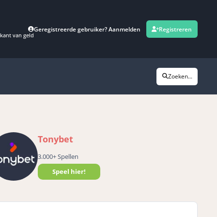
Geregistreerde gebruiker? Aanmelden
Registreren
kant van geld
Zoeken...
Tonybet
3.000+ Spellen
Speel hier!