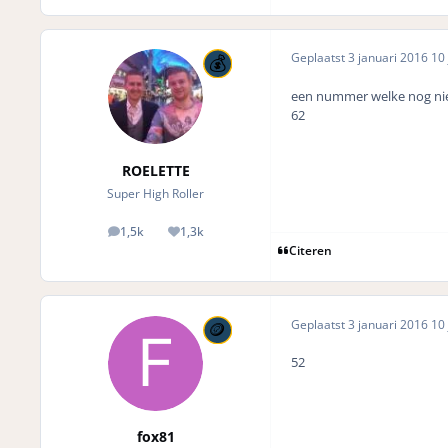
Geplaatst
3 januari 2016
10 
een nummer welke nog nie
62
ROELETTE
Super High Roller
1,5k
1,3k
posts
Reputation
Citeren
Geplaatst
3 januari 2016
10 
52
fox81