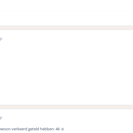
jr
jr
woon verkeerd geteld hebben: 46 ☺️