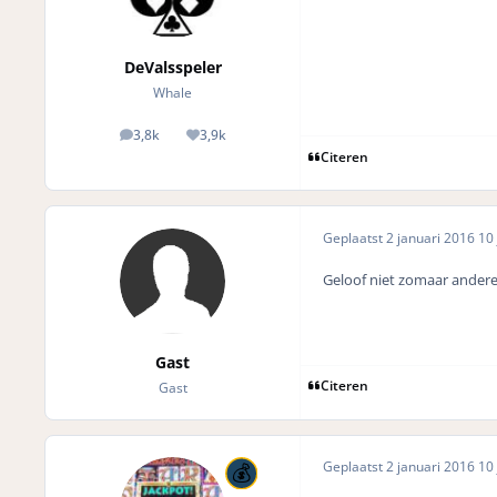
DeValsspeler
Whale
3,8k
3,9k
posts
Reputation
Citeren
Geplaatst
2 januari 2016
10 
Geloof niet zomaar andere
Gast
Citeren
Gast
Geplaatst
2 januari 2016
10 