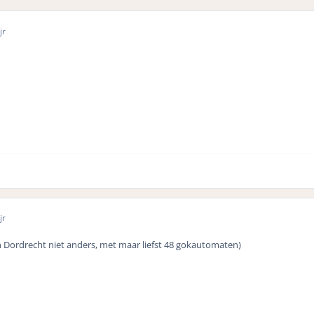
jr
jr
 in Dordrecht niet anders, met maar liefst 48 gokautomaten)