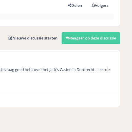
Delen
Volgers
Nieuwe discussie starten
Reageer op deze discussie
prijsvraag goed hebt over het Jack's Casino in Dordrecht. Lees
de