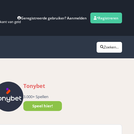
Geregistreerde gebruiker? Aanmelden
Registreren
kant van geld
Zoeken...
Tonybet
3.000+ Spellen
Speel hier!