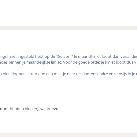
tingslimiet ingesteld hebt op de 18e april? Je maandlimiet loopt dan vanaf di
recies binnen je maandelijkse limiet. Voor de goede orde: je limiet loopt dus 
 niet kloppen, stuur dan een mailtje naar de klantenservice en verwijs in j
count hebben hier: erg waardevol