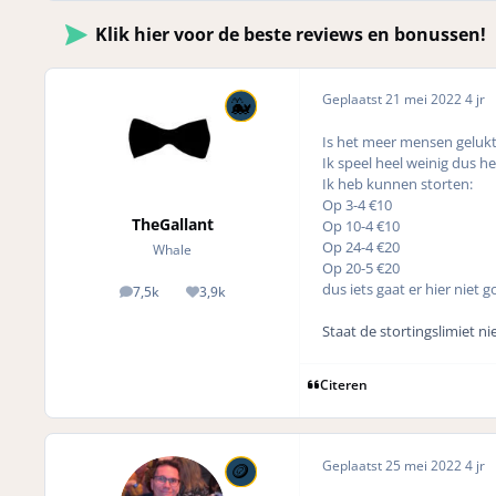
Klik hier voor de beste reviews en bonussen!
Geplaatst
21 mei 2022
4 jr
Is het meer mensen gelukt 
Ik speel heel weinig dus h
Ik heb kunnen storten:
Op 3-4 €10
TheGallant
Op 10-4 €10
Op 24-4 €20
Whale
Op 20-5 €20
dus iets gaat er hier niet g
7,5k
3,9k
posts
Reputation
Staat de stortingslimiet ni
Citeren
Geplaatst
25 mei 2022
4 jr