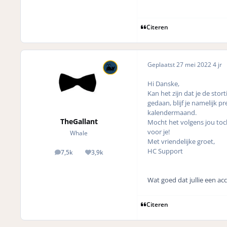
Citeren
Geplaatst
27 mei 2022
4 jr
Hi Danske,
Kan het zijn dat je de stor
gedaan, blijf je namelijk p
kalendermaand.
TheGallant
Mocht het volgens jou toch
voor je!
Whale
Met vriendelijke groet,
HC Support
7,5k
3,9k
posts
Reputation
Wat goed dat jullie een ac
Citeren