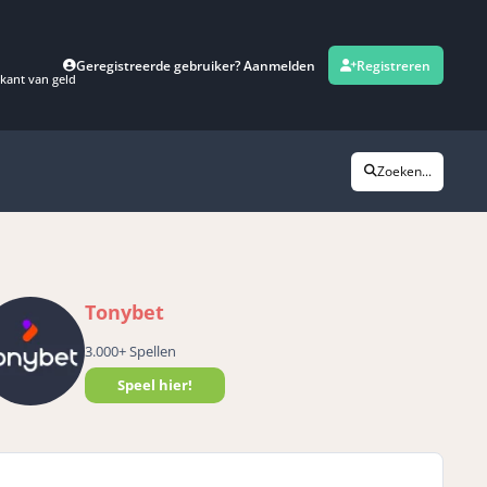
Geregistreerde gebruiker? Aanmelden
Registreren
kant van geld
Zoeken...
Tonybet
3.000+ Spellen
Speel hier!