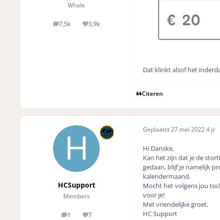
Whale
7,5k
3,9k
posts
Reputation
Dat klinkt alsof het inder
Citeren
Geplaatst
27 mei 2022
4 jr
Hi Danske,
Kan het zijn dat je de stor
gedaan, blijf je namelijk p
kalendermaand.
HCSupport
Mocht het volgens jou toch
voor je!
Members
Met vriendelijke groet,
HC Support
1
7
posts
Reputation