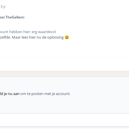
2
3 jr
zei TheGallant:
count hebben hier: erg waardevol
elfde. Maar lees hier nu de oplossing
😃
d je nu aan
om te posten met je account.