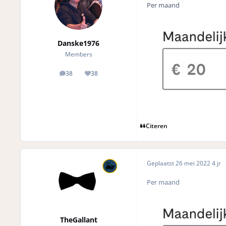
Per maand
Danske1976
Members
38
38
posts
Reputation
Citeren
Geplaatst
26 mei 2022
4 jr
Per maand
TheGallant