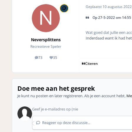
Geplaatst
10 augustus 202
Op 27-5-2022 om 14:55 
Wat goed dat jullie een ac
Inderdaad want ik had hetz
Neversplittens
Recreatieve Speler
73
35
posts
Reputation
Citeren
Doe mee aan het gesprek
Je kunt nu posten en later registreren. Als je een account hebt,
Mel
Reageer op deze discussie...