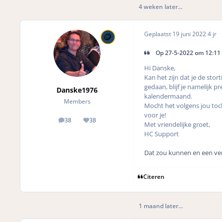
4 weken later...
Geplaatst
19 juni 2022
4 jr
Op 27-5-2022 om 12:11 
Hi Danske,
Kan het zijn dat je de stor
gedaan, blijf je namelijk p
Danske1976
kalendermaand.
Members
Mocht het volgens jou toch
voor je!
38
38
posts
Reputation
Met vriendelijke groet,
HC Support
Dat zou kunnen en een verk
Citeren
1 maand later...