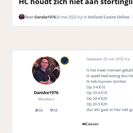
HC houdt zich niet aan stortingl
Door
Danske1976
20 mei 2022
4 jr
in
Holland Casino Online
Geplaatst
20 mei 2022
4 jr
Is het meer mensen gelukt 
Ik speel heel weinig dus h
Ik heb kunnen storten:
Op 3-4 €10
Danske1976
Op 10-4 €10
Op 24-4 €20
Members
Op 20-5 €20
dus iets gaat er hier niet g
38
38
posts
Reputation
Citeren