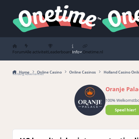
Spring naar bijdragen
Forum
Alle activiteit
Leaderboard
Info
Onetime.nl
Home
Online Casino
Online Casinos
Holland Casino Onl
Verberg Advertenties
Oranje Pala
100% Welkomstb
Speel hier!