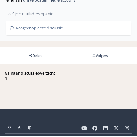
Reageer op deze discussie...
Delen
Volgers
Ga naar discussieoverzicht
Light Mode
Dark Mode
Systeemvoorkeuren
y
f
l
x
i
o
a
i
n