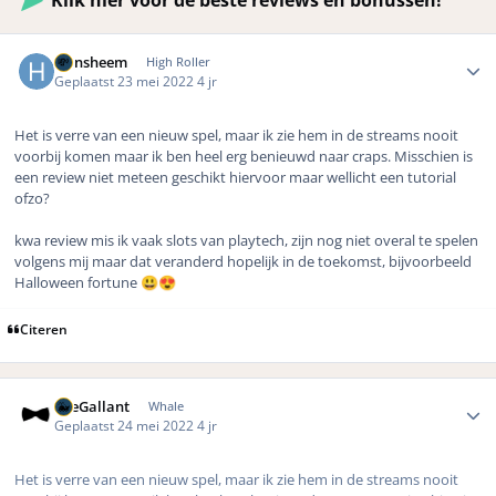
Klik hier voor de beste reviews en bonussen!
Author stats
Hansheem
High Roller
Geplaatst
23 mei 2022
4 jr
Het is verre van een nieuw spel, maar ik zie hem in de streams nooit
voorbij komen maar ik ben heel erg benieuwd naar craps. Misschien is
een review niet meteen geschikt hiervoor maar wellicht een tutorial
ofzo?
kwa review mis ik vaak slots van playtech, zijn nog niet overal te spelen
volgens mij maar dat veranderd hopelijk in de toekomst, bijvoorbeeld
Halloween fortune
😃
😍
Citeren
Author stats
TheGallant
Whale
Geplaatst
24 mei 2022
4 jr
Het is verre van een nieuw spel, maar ik zie hem in de streams nooit