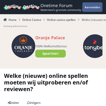
Spring naar bijdragen
Onetime Forum
Aanmelden
Nederland's grootste community voor de spannende 
Home
Online Casino
Online casino spellen
Welke (nieuwe) on
Verberg Advertenties
Oranje Palace
100% Welkomstbonus
Speel hier!
Welke (nieuwe) online spellen
moeten wij uitproberen en/of
reviewen?
Delen
Volgers