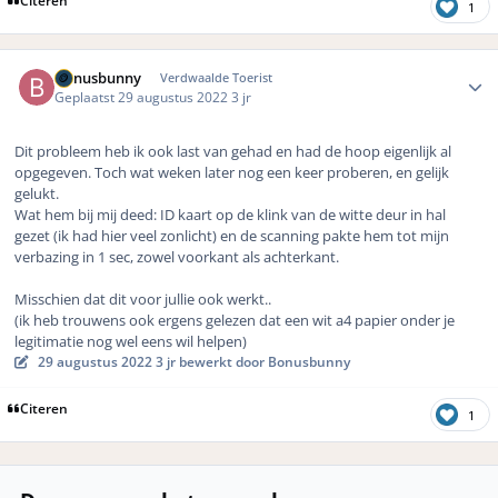
1
Author stats
Bonusbunny
Verdwaalde Toerist
Geplaatst
29 augustus 2022
3 jr
Dit probleem heb ik ook last van gehad en had de hoop eigenlijk al
opgegeven. Toch wat weken later nog een keer proberen, en gelijk
gelukt.
Wat hem bij mij deed: ID kaart op de klink van de witte deur in hal
gezet (ik had hier veel zonlicht) en de scanning pakte hem tot mijn
verbazing in 1 sec, zowel voorkant als achterkant.
Misschien dat dit voor jullie ook werkt..
(ik heb trouwens ook ergens gelezen dat een wit a4 papier onder je
legitimatie nog wel eens wil helpen)
29 augustus 2022
3 jr
bewerkt door Bonusbunny
Citeren
1