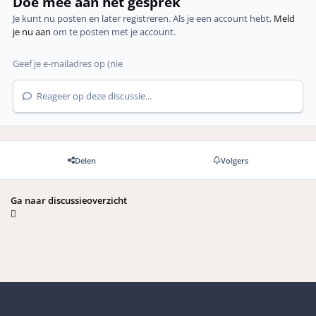
Doe mee aan het gesprek
Je kunt nu posten en later registreren. Als je een account hebt,
Meld
je nu aan
om te posten met je account.
Reageer op deze discussie...
Delen
Volgers
Ga naar discussieoverzicht