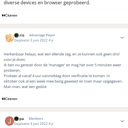
diverse devices en browser geprobeerd.
Citeren
Author stats
maris
Advantage Player
Geplaatst
3 juni 2022
4 jr
Herkenbaar helaas, wat een ellende zeg, en ze kunnen ook geen drol
voor je doen.
Ik ben nu gereset door de 'manager' en mag het over 5 minuten weer
proberen.
Probeer al vanaf 4 uur vanmiddag door verificatie te komen. In
oktober ook al een week mee bezig geweest en toen maar opgegeven.
Man man, wat een gedoe
Citeren
Author stats
Jeppa
Members
Geplaatst
4 juni 2022
4 jr