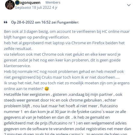
Dragonqueen
Members
Geplaatst
18 juli 2022
4 jr
Op 28-6-2022 om 16:52 zei Fungambler:
Ben ook al 3 dagen bezig, om account te verifieeren bij HC online maar
blijft hangen op pending verification.
heb het al geprobeerd met laptop via Chrome en Firefox beiden het
zelfde resultaat.
via telefoon ook met Chrome ook niet gelukt en elke keer word je
gereset zodat je het nog een keer kan proberen, dit is geen goede
klantenservice.
Heb bij normale HC nog nooit problemen gehad en heb mezelf ook
niet geregistreerd bij Cruks maar toch kom ik er niet doorheen.....
Ik snap het niet, het zou toch niet zo moeilijk moeten zijn om je ergens
online aan te melden?
😅
Hetzelfde hier eergisteren , gisteren ,vandaag bij mijn partner , ook
steeds weer gereset door Hc en ook chrome gebruiken , echter
probleem blijft , nou laat maar het hoeft al niet meer , flutcasino
nummer 1 en dan kom je al 30 jaar in de fysieke casino`s waar ze alle
gegevens al van je hebben en dan dit , ik heb ze gemaild en
gefeliciteerd met de prijs (flutcasino nr 1 ) en een welgemeend advies
gegeven om de software te veranderen zodat registraties net meer dan
2 minuten duren zoals bij de andere casino`s , zo enorm de balen van