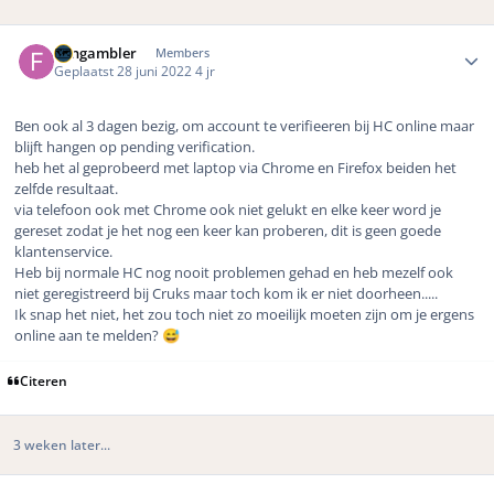
Author stats
Fungambler
Members
Geplaatst
28 juni 2022
4 jr
Ben ook al 3 dagen bezig, om account te verifieeren bij HC online maar
blijft hangen op pending verification.
heb het al geprobeerd met laptop via Chrome en Firefox beiden het
zelfde resultaat.
via telefoon ook met Chrome ook niet gelukt en elke keer word je
gereset zodat je het nog een keer kan proberen, dit is geen goede
klantenservice.
Heb bij normale HC nog nooit problemen gehad en heb mezelf ook
niet geregistreerd bij Cruks maar toch kom ik er niet doorheen.....
Ik snap het niet, het zou toch niet zo moeilijk moeten zijn om je ergens
online aan te melden?
😅
Citeren
3 weken later...
Author stats