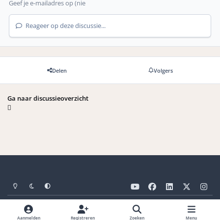
Reageer op deze discussie...
Delen
Volgers
Ga naar discussieoverzicht
Light Mode
Dark Mode
Systeemvoorkeuren
y
f
l
x
i
o
a
i
n
Taal
Privacybeleid
Cookies
u
c
n
s
Wat kost gokken jou? Stop op Tijd. 🔞
t
e
k
t
Aanmelden
Registreren
Zoeken
Menu