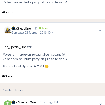
Ze hebben wel leuke party pit girls zo te zien ☺️
Citeren
Author stats
TheGreatOne
Pitboss
Geplaatst
23 februari 2016
10 jr
The_Special_One
zei:
Volgens mij spreken ze daar alleen spaans 😃
Ze hebben wel leuke party pit girls zo te zien ☺️
Ik spreek ook Spaans. HIT ME
😊
Citeren
4 weken later...
Author stats
The_Special_One
Super High Roller