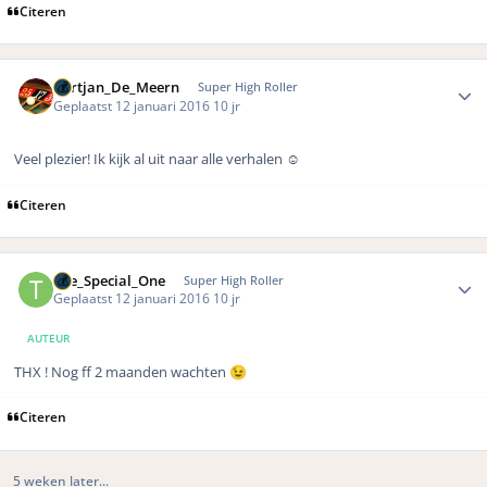
Citeren
Author stats
Gertjan_De_Meern
Super High Roller
Geplaatst
12 januari 2016
10 jr
Veel plezier! Ik kijk al uit naar alle verhalen ☺️
Citeren
Author stats
The_Special_One
Super High Roller
Geplaatst
12 januari 2016
10 jr
AUTEUR
THX ! Nog ff 2 maanden wachten
😉
Citeren
5 weken later...