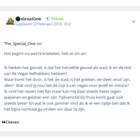
Author stats
TheGreatOne
Pitboss
Geplaatst
23 februari 2016
10 jr
The_Special_One
zei:
Het begint nu wel te kriebelen, heb er zin an!
Ik herken het gevoel, is dat het hetzelfde gevoel als wast ik en de rest
van de Vegas liefhebbers hebben?
Waar komt het door, is het de stad, is het gokken, de sfeer, eruit zijn,
alles? Wat vind jij nou het de top 3 van Vegas voor jezelf en minste?
Ik vind het reizen niet fijn maar kan mij daar steeds beter tegen
wapenen en gelaten erin zijn. Tijdverschil bij thuis komt gaat ook
steeds beter. En wat ik ook jammer vind als ik er een tijdje ben dat ik
het bijna normaal ga vinden om daar te zijn.
Citeren
Author stats