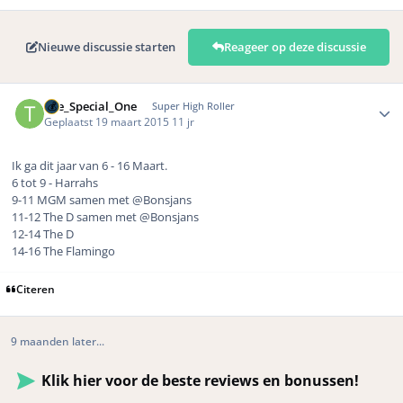
Nieuwe discussie starten
Reageer op deze discussie
Author stats
The_Special_One
Super High Roller
Geplaatst
19 maart 2015
11 jr
Ik ga dit jaar van 6 - 16 Maart.
6 tot 9 - Harrahs
9-11 MGM samen met @Bonsjans
11-12 The D samen met @Bonsjans
12-14 The D
14-16 The Flamingo
Citeren
9 maanden later...
Klik hier voor de beste reviews en bonussen!