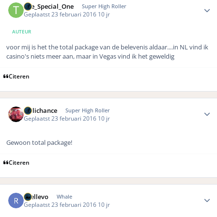
The_Special_One
Super High Roller
Geplaatst
23 februari 2016
10 jr
AUTEUR
voor mij is het the total package van de belevenis aldaar....in NL vind ik
casino's niets meer aan, maar in Vegas vind ik het geweldig
Citeren
Author stats
Hillichance
Super High Roller
Geplaatst
23 februari 2016
10 jr
Gewoon total package!
Citeren
Author stats
rhellevo
Whale
Geplaatst
23 februari 2016
10 jr