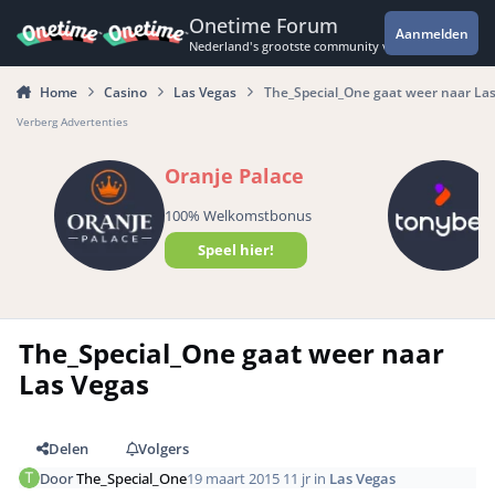
Spring naar bijdragen
Onetime Forum
Aanmelden
Nederland's grootste community voor de spannende 
Home
Casino
Las Vegas
The_Special_One gaat weer naar La
Verberg Advertenties
Oranje Palace
100% Welkomstbonus
Speel hier!
The_Special_One gaat weer naar
Las Vegas
Delen
Volgers
Door
The_Special_One
19 maart 2015
11 jr
in
Las Vegas