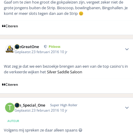
Gaaf om te zien hoe groot die gokpaleizen zijn, vergeet zeker niet de
grote jongens buiten de Strip. Bioscoop, bowlingbanen, Bingohallen. Je
komt er meer slots tegen dan aan de Strip
😊
Citeren
Author stats
TheGreatOne
Pitboss
Geplaatst
23 februari 2016
10 jr
Wat zeg je dat we een bezoekje brengen aan een van de top casino's in
de verkeerde wijken het
Silver Saddle Saloon
Citeren
Author stats
The_Special_One
Super High Roller
Geplaatst
23 februari 2016
10 jr
AUTEUR
Volgens mij spreken ze daar alleen spaans 😃