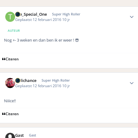
Author stats
The_Special_One
Super High Roller
Geplaatst
12 februari 2016
10 jr
AUTEUR
Nog +- 3 weken en dan ben ik er weer ! 😎
Citeren
Author stats
Hillichance
Super High Roller
Geplaatst
12 februari 2016
10 jr
Niiice!!
Citeren
Gast
Gast