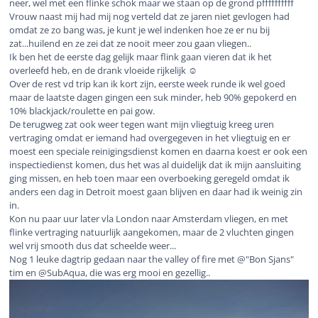
neer, wel met een flinke schok maar we staan op de grond pffffffffff
Vrouw naast mij had mij nog verteld dat ze jaren niet gevlogen had
omdat ze zo bang was, je kunt je wel indenken hoe ze er nu bij
zat...huilend en ze zei dat ze nooit meer zou gaan vliegen..
Ik ben het de eerste dag gelijk maar flink gaan vieren dat ik het
overleefd heb, en de drank vloeide rijkelijk ☺️
Over de rest vd trip kan ik kort zijn, eerste week runde ik wel goed
maar de laatste dagen gingen een suk minder, heb 90% gepokerd en
10% blackjack/roulette en pai gow.
De terugweg zat ook weer tegen want mijn vliegtuig kreeg uren
vertraging omdat er iemand had overgegeven in het vliegtuig en er
moest een speciale reinigingsdienst komen en daarna koest er ook een
inspectiedienst komen, dus het was al duidelijk dat ik mijn aansluiting
ging missen, en heb toen maar een overboeking geregeld omdat ik
anders een dag in Detroit moest gaan blijven en daar had ik weinig zin
in.
Kon nu paar uur later vla London naar Amsterdam vliegen, en met
flinke vertraging natuurlijk aangekomen, maar de 2 vluchten gingen
wel vrij smooth dus dat scheelde weer...
Nog 1 leuke dagtrip gedaan naar the valley of fire met
@"Bon Sjans"
tim en
@SubAqua, die was erg mooi en gezellig..