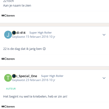
22 toch
Aan je naam te zien
Citeren
Author stats
jordi-414
Super High Roller
Geplaatst
15 februari 2016
10 jr
22 is de dag dat ik jarig ben 😉
Citeren
Author stats
The_Special_One
Super High Roller
Geplaatst
23 februari 2016
10 jr
AUTEUR
Het begint nu wel te kriebelen, heb er zin an!
Citeren