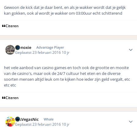
Gewoon de kick dat je daar bent, en als je wakker wordt dat je gelijk
kan gokken, ook al wordt je wakker om 03:00uur echt schitterend
Citeren
Author stats
menoxie
Advantage Player
Geplaatst
23 februari 2016
10 jr
het vele aanbod van casino games en toch ook de grootte en mooite
van de casino's, maar ook de 24/7 cultuur het eten en de diverse
soorten mensen altijd leuk om te kijken hoe ieder zijn geld vergalt, etc
etc etc
Citeren
Author stats
LasVegasNic
Whale
Geplaatst
23 februari 2016
10 jr