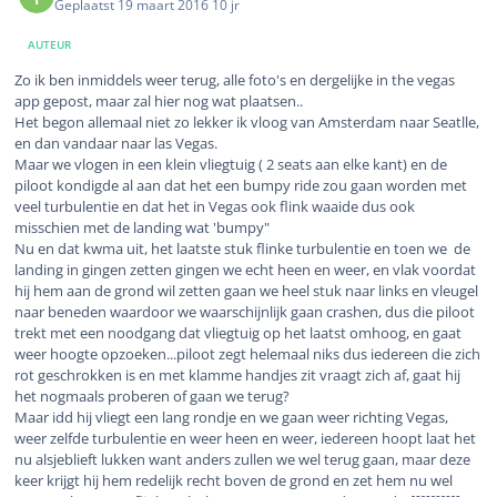
Geplaatst
19 maart 2016
10 jr
AUTEUR
Zo ik ben inmiddels weer terug, alle foto's en dergelijke in the vegas
app gepost, maar zal hier nog wat plaatsen..
Het begon allemaal niet zo lekker ik vloog van Amsterdam naar Seatlle,
en dan vandaar naar las Vegas.
Maar we vlogen in een klein vliegtuig ( 2 seats aan elke kant) en de
piloot kondigde al aan dat het een bumpy ride zou gaan worden met
veel turbulentie en dat het in Vegas ook flink waaide dus ook
misschien met de landing wat 'bumpy"
Nu en dat kwma uit, het laatste stuk flinke turbulentie en toen we de
landing in gingen zetten gingen we echt heen en weer, en vlak voordat
hij hem aan de grond wil zetten gaan we heel stuk naar links en vleugel
naar beneden waardoor we waarschijnlijk gaan crashen, dus die piloot
trekt met een noodgang dat vliegtuig op het laatst omhoog, en gaat
weer hoogte opzoeken...piloot zegt helemaal niks dus iedereen die zich
rot geschrokken is en met klamme handjes zit vraagt zich af, gaat hij
het nogmaals proberen of gaan we terug?
Maar idd hij vliegt een lang rondje en we gaan weer richting Vegas,
weer zelfde turbulentie en weer heen en weer, iedereen hoopt laat het
nu alsjeblieft lukken want anders zullen we wel terug gaan, maar deze
keer krijgt hij hem redelijk recht boven de grond en zet hem nu wel