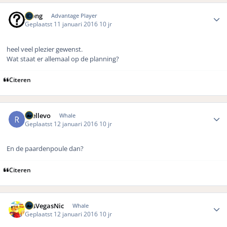
Author stats
pjong
Advantage Player
Geplaatst
11 januari 2016
10 jr
heel veel plezier gewenst.
Wat staat er allemaal op de planning?
Citeren
Author stats
rhellevo
Whale
Geplaatst
12 januari 2016
10 jr
En de paardenpoule dan?
Citeren
Author stats
LasVegasNic
Whale
Geplaatst
12 januari 2016
10 jr