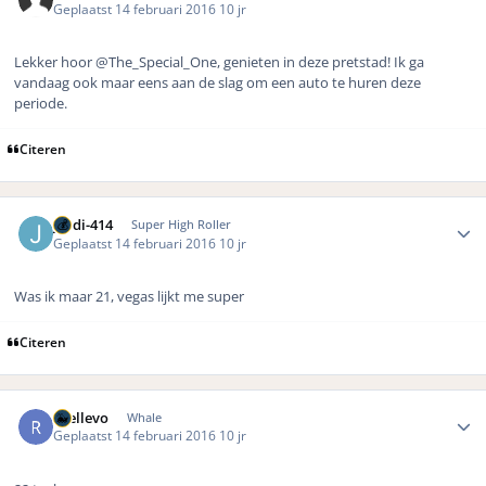
Geplaatst
14 februari 2016
10 jr
Lekker hoor
@The_Special_One, genieten in deze pretstad! Ik ga
vandaag ook maar eens aan de slag om een auto te huren deze
periode.
Citeren
Author stats
jordi-414
Super High Roller
Geplaatst
14 februari 2016
10 jr
Was ik maar 21, vegas lijkt me super
Citeren
Author stats
rhellevo
Whale
Geplaatst
14 februari 2016
10 jr