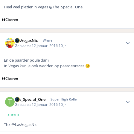
Heel veel plezier in Vegas @The_Special_One.
Citeren
Author stats
LasVegasNic
Whale
Geplaatst
12 januari 2016
10 jr
En de paardenpoule dan?
In Vegas kun je ook wedden op paardenraces
😉
Citeren
Author stats
The_Special_One
Super High Roller
Geplaatst
12 januari 2016
10 jr
AUTEUR
Thx @LasVegasNic