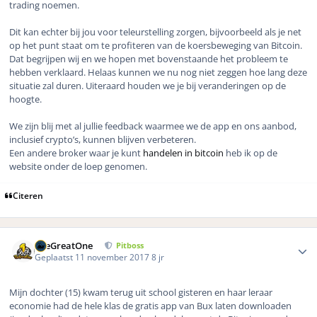
trading noemen.
Dit kan echter bij jou voor teleurstelling zorgen, bijvoorbeeld als je net
op het punt staat om te profiteren van de koersbeweging van Bitcoin.
Dat begrijpen wij en we hopen met bovenstaande het probleem te
hebben verklaard. Helaas kunnen we nu nog niet zeggen hoe lang deze
situatie zal duren. Uiteraard houden we je bij veranderingen op de
hoogte.
We zijn blij met al jullie feedback waarmee we de app en ons aanbod,
inclusief crypto’s, kunnen blijven verbeteren.
Een andere broker waar je kunt
handelen in bitcoin
heb ik op de
website onder de loep genomen.
Citeren
Author stats
TheGreatOne
Pitboss
Geplaatst
11 november 2017
8 jr
Mijn dochter (15) kwam terug uit school gisteren en haar leraar
economie had de hele klas de gratis app van Bux laten downloaden