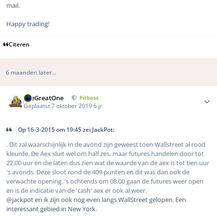
mail.
Happy trading!
Citeren
6 maanden later...
Author stats
TheGreatOne
Pitboss
Geplaatst
7 oktober 2019
6 jr
Op 16-3-2015 om 19:45 zei JackPot:
. Dit zal waarschijnlijk in de avond zijn geweest toen Wallstreet al rood
kleurde. De Aex sluit wel om half zes, maar futures handelen door tot
22.00 uur en die laten dus zien wat de waarde van de aex is tot tien uur
's avonds. Deze sloot rond de 409 punten en dit was dan ook de
verwachte opening. 's ochtends om 08.00 gaan de futures weer open
en is de indicatie van de 'cash' aex er ook al weer.
@jackpot en ik zijn ook nog even langs WallStreet gelopen. Een
interessant gebied in New York.