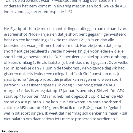
Dit is de screenshot waar ik @Jackpot een vraag over stelde. En
onderaan het item komt mijn ervaring met Siri aan bod , welke de AEX
index vandaag correct voorspelde !!! 😯
Hé @Jackpot . Kan je me een aantal dingen uitleggen aan de hand van
je screenshot ?Hoe kan je zien dat je short bent gegaan ( geinvesteerd
hebt op een koersdaling ) ? Ik zie resultaat +21,19 % en dan alle
beursindices waar je % mee hebt verdiend. Hoe zie je nou dat je op
short hebt gespeculeerd ? Verder hoeveel krijg je voor iedere € die je
short hebt geinvesteerd ( bij BUX speculeer je enkel op koers omhoog ,
of koers omlaag ) . En als laatste : je bent dus short gegaan . Over welke
tijdlijn spreek je dan ? 1 uur in de toekomst , de volgende dag ?Ik had
gisteren ook iets leuks : een collega had " ask Siri " aanstaan op zijn
smartphone ( die app robot die je alles kan vragen en die een soort
persoonlijke assistent speelt ) .Ik vroeg : Hoe"hoog staat de AEX
morgen ? ( dus ik vroeg dat op 13 januari 's avonds ) .Siri zei : "de AEX
staat op 410 punten ".Maar ik heb het opgezocht op RTLZ en de AEX
stond op 418 punten. Hoe kon "Siri " dit weten ? Want vanochtend
zakte de AEX door de 410 grens !Had ik maar BUX gehad. Ik "geloof "
wel in dit soort dingen. Ik weet dat het "magisch denken" is maar ik zal
niet nalaten om daar serieus iets mee te proberen te verdienen !
Citeren