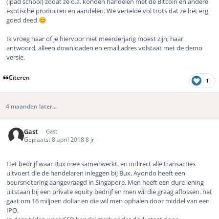
(ipad school) zodat ze o.a. konden handelen met de Bitcoin en andere
exotische producten en aandelen. We vertelde vol trots dat ze het erg
goed deed
😊
Ik vroeg haar of je hiervoor niet meerderjarig moest zijn, haar
antwoord, alleen downloaden en email adres volstaat met de demo
versie.
Citeren
1
4 maanden later...
Gast
Gast
Geplaatst
8 april 2018
8 jr
Het bedrijf waar Bux mee samenwerkt, en indirect alle transacties
uitvoert die de handelaren inleggen bij Bux, Ayondo heeft een
beursnotering aangevraagd in Singapore. Men heeft een dure lening
uitstaan bij een private equity bedrijf en men wil die graag aflossen. het
gaat om 16 miljoen dollar en die wil men ophalen door middel van een
IPO.