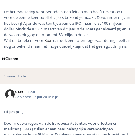
De beursnotering voor Ayondo is een feit en men heeft recent ook
voor de eerste keer publiek cijfers bekend gemaakt. De waardering van
het bedrijf Ayondo was ten tijde van de IPO maar liefst 100 miljoen
dollar. Sinds de IPO in maart van dit jaar is de koers gehalveerd (!!) en is
de waardering op dit moment 53 miljoen dollar.
Wat dit betekent voor
Bux
, dat ook een torenhoge waardering heeft, is
nog onbekend maar het moge duidelijk zijn dat het geen goudmijn is.
Citeren
1 maand later...
Gast
Gast
Geplaatst
13 juli 2018
8 jr
Hi jackpot,
Door nieuwe regels van de Europese Autoriteit voor effecten en
markten (ESMA) zullen er een paar belangrijke veranderingen
plaatsvinden in de BUX app. De nieuwe regels worden van kracht op 1