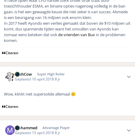
In deze tijden waar CFD handel sterk onder druk staat door
toezichthouder ESMA, en binaire opties nagenoeg volledig in de ban
gaan, is het een gewaagde keuze die niet zeker is van succes. Alsmede
is een beursgang van 16 miljoen ook enorm klein.
In 2017 heeft Ayondo een verlies gemaakt dat boven de $10 miljoen uit
komt, dus spannende tijden want het omvallen van Ayondo kan
zomaar eens beteken dat ook
de vrienden van Bux
in de problemen
komen.
Citeren
Author stats
CashCow
Super High Roller
Geplaatst
10 april 2018
8 jr
Wow, klinkt niet supersolide allemaal
🙁
Citeren
Author stats
Mohammed
Advantage Player
Geplaatst
15 april 2018
8 jr