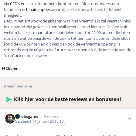
via
CFD's
en je ze elk moment kunt sluiten. Dit is dus anders dan
handelen in
binaire opties
waarbij je elke transactie een tijdslimiet
meegeeft.
Dat Siri het antwoordde gisteren was niet vreemd. Dit zal waarschijnlijk
in de avond zijn geweest toen Wallstreet al rood kleurde. De Aex sluit
wel om half zes, maar futures handelen door tot 22.00 uur en die laten
dus zien wat de waarde van de aex is tot tien uur 's avonds. Deze sloot
rond de 409 punten en dit was dan ook de verwachte opening. 's
ochtends om 08.00 gaan de futures weer open en is de indicatie van de
'cash' aex er ook al weer.
Citeren
9 maanden later...
Klik hier voor de beste reviews en bonussen!
Author stats
eurobsgame
Members
Geplaatst
14 januari 2016
10 jr