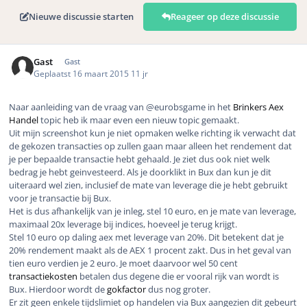
Nieuwe discussie starten
Reageer op deze discussie
Gast
Gast
Geplaatst
16 maart 2015
11 jr
Naar aanleiding van de vraag van @eurobsgame in het
Brinkers Aex
Handel
topic heb ik maar even een nieuw topic gemaakt.
Uit mijn screenshot kun je niet opmaken welke richting ik verwacht dat
de gekozen transacties op zullen gaan maar alleen het rendement dat
je per bepaalde transactie hebt gehaald. Je ziet dus ook niet welk
bedrag je hebt geinvesteerd. Als je doorklikt in Bux dan kun je dit
uiteraard wel zien, inclusief de mate van leverage die je hebt gebruikt
voor je transactie bij Bux.
Het is dus afhankelijk van je inleg, stel 10 euro, en je mate van leverage,
maximaal 20x leverage bij indices, hoeveel je terug krijgt.
Stel 10 euro op daling aex met leverage van 20%. Dit betekent dat je
20% rendement maakt als de AEX 1 procent zakt. Dus in het geval van
tien euro verdien je 2 euro. Je moet daarvoor wel 50 cent
transactiekosten
betalen dus degene die er vooral rijk van wordt is
Bux. Hierdoor wordt de
gokfactor
dus nog groter.
Er zit geen enkele tijdslimiet op handelen via Bux aangezien dit gebeurt