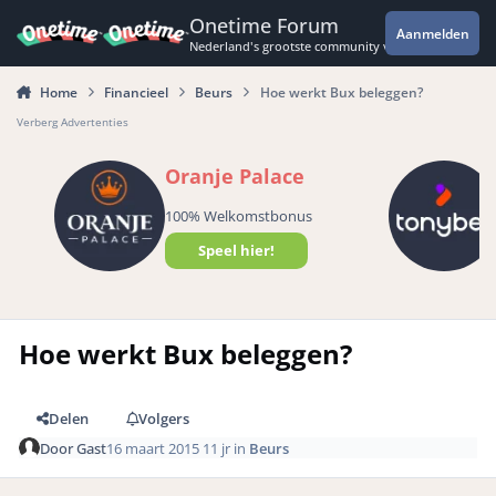
Spring naar bijdragen
Onetime Forum
Aanmelden
Nederland's grootste community voor de spannende 
Home
Financieel
Beurs
Hoe werkt Bux beleggen?
Verberg Advertenties
Oranje Palace
100% Welkomstbonus
Speel hier!
Hoe werkt Bux beleggen?
Delen
Volgers
Door
Gast
16 maart 2015
11 jr
in
Beurs