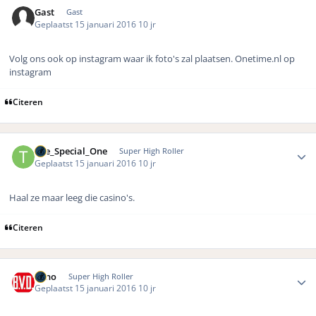
Gast
Gast
Geplaatst
15 januari 2016
10 jr
Volg ons ook op instagram waar ik foto's zal plaatsen. Onetime.nl op
instagram
Citeren
Author stats
The_Special_One
Super High Roller
Geplaatst
15 januari 2016
10 jr
Haal ze maar leeg die casino's.
Citeren
Author stats
Reno
Super High Roller
Geplaatst
15 januari 2016
10 jr