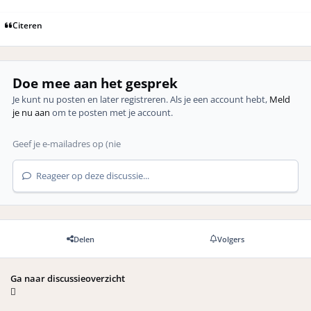
Citeren
Doe mee aan het gesprek
Je kunt nu posten en later registreren. Als je een account hebt,
Meld
je nu aan
om te posten met je account.
Reageer op deze discussie...
Delen
Volgers
Ga naar discussieoverzicht