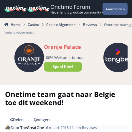
Spring naar bijdragen
Onetime Forum
Aanmelden
Nederland's grootste community voor de spannende 
Home
Casino
Casino Algemeen
Reviews
Onetime team ga
Verberg Advertenties
Oranje Palace
100% Welkomstbonus
Speel hier!
Onetime team gaat naar Belgie
toe dit weekend!
Delen
Volgers
Door
TheGreatOne
16 maart 2015
11 jr
in
Reviews