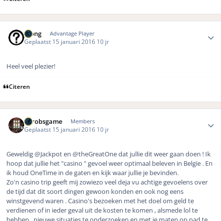
Author stats
pjong
Advantage Player
Geplaatst
15 januari 2016
10 jr
Heel veel plezier!
Citeren
Author stats
eurobsgame
Members
Geplaatst
15 januari 2016
10 jr
Geweldig @Jackpot en @theGreatOne dat jullie dit weer gaan doen ! Ik
hoop dat jullie het "casino " gevoel weer optimaal beleven in Belgïe . En
ik houd OneTime in de gaten en kijk waar jullie je bevinden.
Zo'n casino trip geeft mij zowiezo veel deja vu achtige gevoelens over
de tijd dat dit soort dingen gewoon konden en ook nog eens
winstgevend waren . Casino's bezoeken met het doel om geld te
verdienen of in ieder geval uit de kosten te komen , alsmede lol te
hebben , nieuwe situaties te onderzoeken en met je maten op pad te