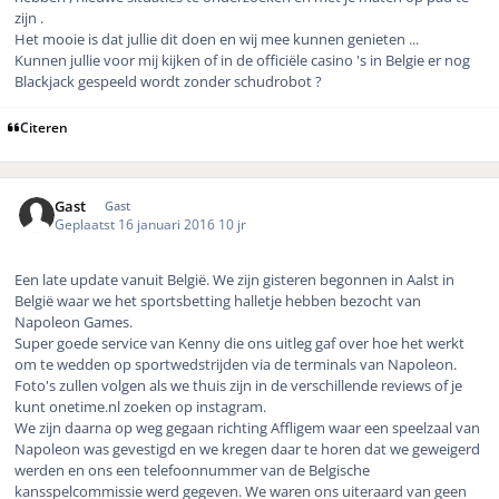
zijn .
Het mooie is dat jullie dit doen en wij mee kunnen genieten ...
Kunnen jullie voor mij kijken of in de officiële casino 's in Belgie er nog
Blackjack gespeeld wordt zonder schudrobot ?
Citeren
Gast
Gast
Geplaatst
16 januari 2016
10 jr
Een late update vanuit België. We zijn gisteren begonnen in Aalst in
België waar we het sportsbetting halletje hebben bezocht van
Napoleon Games.
Super goede service van Kenny die ons uitleg gaf over hoe het werkt
om te wedden op sportwedstrijden via de terminals van Napoleon.
Foto's zullen volgen als we thuis zijn in de verschillende reviews of je
kunt onetime.nl zoeken op instagram.
We zijn daarna op weg gegaan richting Affligem waar een speelzaal van
Napoleon was gevestigd en we kregen daar te horen dat we geweigerd
werden en ons een telefoonnummer van de Belgische
kansspelcommissie werd gegeven. We waren ons uiteraard van geen