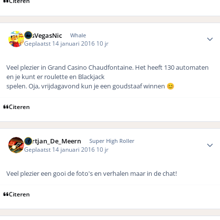
Citeren
Author stats
LasVegasNic
Whale
Geplaatst
14 januari 2016
10 jr
Veel plezier in Grand Casino Chaudfontaine. Het heeft 130 automaten
en je kunt er roulette en Blackjack
spelen. Oja, vrijdagavond kun je een goudstaaf winnen
😊
Citeren
Author stats
Gertjan_De_Meern
Super High Roller
Geplaatst
14 januari 2016
10 jr
Veel plezier een gooi de foto's en verhalen maar in de chat!
Citeren