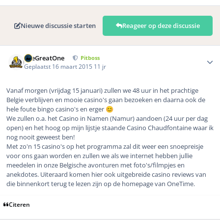
Nieuwe discussie starten
Reageer op deze discussie
Author stats
TheGreatOne
Pitboss
Geplaatst
16 maart 2015
11 jr
Vanaf morgen (vrijdag 15 januari) zullen we 48 uur in het prachtige
Belgie verblijven en mooie casino's gaan bezoeken en daarna ook de
hele foute bingo casino's en erger
😊
We zullen o.a. het Casino in Namen (Namur) aandoen (24 uur per dag
open) en het hoog op mijn lijstje staande Casino Chaudfontaine waar ik
nog nooit geweest ben!
Met zo'n 15 casino's op het programma zal dit weer een snoepreisje
voor ons gaan worden en zullen we als we internet hebben jullie
meedelen in onze Belgische avonturen met foto's/filmpjes en
anekdotes. Uiteraard komen hier ook uitgebreide casino reviews van
die binnenkort terug te lezen zijn op de homepage van OneTime.
Citeren