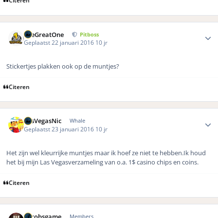
Author stats
TheGreatOne
Pitboss
Geplaatst
22 januari 2016
10 jr
Stickertjes plakken ook op de muntjes?
Citeren
Author stats
LasVegasNic
Whale
Geplaatst
23 januari 2016
10 jr
Het zijn wel kleurrijke muntjes maar ik hoef ze niet te hebben.Ik houd
het bij mijn Las Vegasverzameling van o.a. 1$ casino chips en coins.
Citeren
Author stats
eurobsgame
Members