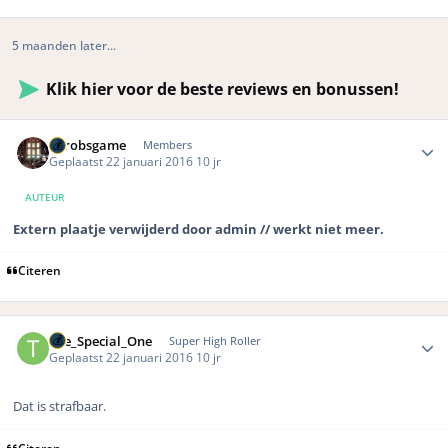
5 maanden later...
Klik hier voor de beste reviews en bonussen!
Author stats
eurobsgame
Members
Geplaatst
22 januari 2016
10 jr
AUTEUR
Extern plaatje verwijderd door admin // werkt niet meer.
Citeren
Author stats
The_Special_One
Super High Roller
Geplaatst
22 januari 2016
10 jr
Dat is strafbaar.
Citeren