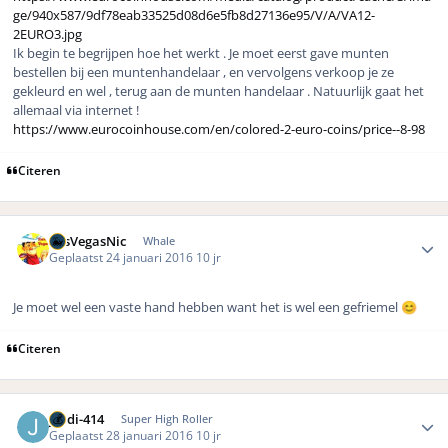
ge/940x587/9df78eab33525d08d6e5fb8d27136e95/V/A/VA12-
2EURO3.jpg
Ik begin te begrijpen hoe het werkt . Je moet eerst gave munten
bestellen bij een muntenhandelaar , en vervolgens verkoop je ze
gekleurd en wel , terug aan de munten handelaar . Natuurlijk gaat het
allemaal via internet !
https://www.eurocoinhouse.com/en/colored-2-euro-coins/price--8-98
Citeren
Author stats
LasVegasNic
Whale
Geplaatst
24 januari 2016
10 jr
Je moet wel een vaste hand hebben want het is wel een gefriemel
😊
Citeren
Author stats
jordi-414
Super High Roller
Geplaatst
28 januari 2016
10 jr