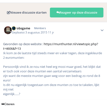
Nieuwe discussie starten
Reageer op deze discussie
Author stats
eurobsgame
Members
Geplaatst
3 augustus 2015
11 jr
Gevonden op deze website :
https://munthunter.nl/viewtopic.php?
t=4606&f=13
Ik kom ze de laatste tijd steeds meer en vaker tegen, deze ingekleurde
2 euromunten:
Persoonlijk vind ik ze nou niet heel erg mooi maar goed, het blijkt dat
er toch ook voor deze munten een aantal verzamelaars
zijn want de meeste munten gaan weg voor een bedrag zo rond de 8
euro!
Is dit nu eigenlijk toegestaan om deze munten zo toe te takelen, lijkt
mij niet
eigenlijk......?
Citeren