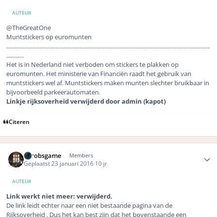
AUTEUR
@TheGreatOne
Muntstickers op euromunten
............................................................................................................................................
............
Het is in Nederland niet verboden om stickers te plakken op
euromunten. Het ministerie van Financiën raadt het gebruik van
muntstickers wel af. Muntstickers maken munten slechter bruikbaar in
bijvoorbeeld parkeerautomaten.
Linkje rijksoverheid verwijderd door admin (kapot)
Citeren
Author stats
eurobsgame
Members
Geplaatst
23 januari 2016
10 jr
AUTEUR
Link werkt niet meer: verwijderd.
De link leidt echter naar een niet bestaande pagina van de
Rijksoverheid . Dus het kan best zijn dat het bovenstaande een