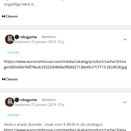
ongeldige tekst is.
Citeren
Author stats
eurobsgame
Members
Geplaatst
23 januari 2016
10 jr
AUTEUR
https://www.eurocoinhouse.com/media/catalog/product/cache/3/ima
ge/600x600/9df78eab33525d08d6e5fb8d27136e95/I/T/IT15-2EURO8.jpg
Citeren
Author stats
eurobsgame
Members
Geplaatst
23 januari 2016
10 jr
AUTEUR
Deze is al wat duurder , staat voor € 49,95 in de catalogus.
https://www.eurocoinhouse.com/media/catalog/product/cache/3/ima