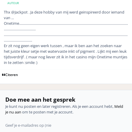
AUTEUR
Thx @Jackpot . Ja deze hobby van mij werd geinspireerd door iemand
van ...
Onetime...........................................................................................................................
....................................
............................................................................................................................................
................................
Er zit nog geen eigen werk tussen , maar ik ben aan het zoeken naar
het juiste kleur setje met watervaste inkt of pigment . Lijkt mij een leuk
tijdsverdrijf . ( maar nog liever zit ik in het casino mijn Onetime muntjes
in te zetten :smile: )
Citeren
Doe mee aan het gesprek
Je kunt nu posten en later registreren. Als je een account hebt,
Meld
je nu aan
om te posten met je account.