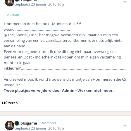
Geplaatst
23 januari 2016
10 jr
AUTEUR
Hommerson doet het ook . Muntje is dus 5 €
waard...............................................................
@The_Special_One , het mag wel verboden zijn , maar als ze in een
verzameling van een verzamelaar terechtkomen is er natuurlijk niets
aan de hand..............................................................................................
Even voor de goede orde . Ik doe dit nog niet maar overweeg een
penseel en Oost - Indische inkt te kopen om mijn eigen verzameling
munten te gaan
inkleuren'.........................................................................................................................
................................
Vind ze wel mooi. Ik vond trouwens dit muntje van Hommerson die €5
waard is :
Twee plaatjes verwijderd door Admin - Werken niet meer.
Citeren
Author stats
eurobsgame
Members
Geplaatst
23 januari 2016
10 jr