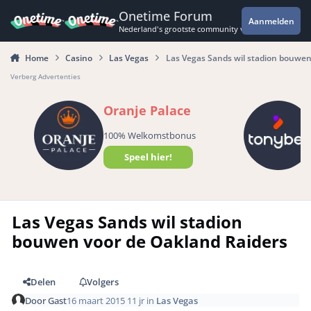
Spring naar bijdragen
Onetime Forum
Aanmelden
Nederland's grootste community voor de spannende 
Home
Casino
Las Vegas
Las Vegas Sands wil stadion bouwen
Verberg Advertenties
Oranje Palace
100% Welkomstbonus
Speel hier!
Las Vegas Sands wil stadion
bouwen voor de Oakland Raiders
Delen
Volgers
Door
Gast
16 maart 2015
11 jr
in
Las Vegas