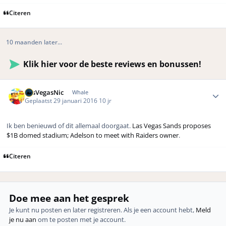
Citeren
10 maanden later...
Klik hier voor de beste reviews en bonussen!
Author stats
LasVegasNic
Whale
Geplaatst
29 januari 2016
10 jr
Ik ben benieuwd of dit allemaal doorgaat.
Las Vegas Sands proposes
$1B domed stadium; Adelson to meet with Raiders owner
.
Citeren
Doe mee aan het gesprek
Je kunt nu posten en later registreren. Als je een account hebt,
Meld
je nu aan
om te posten met je account.