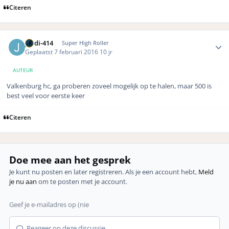
Citeren
Author stats
jordi-414
Super High Roller
Geplaatst
7 februari 2016
10 jr
AUTEUR
Valkenburg hc, ga proberen zoveel mogelijk op te halen, maar 500 is
best veel voor eerste keer
Citeren
Doe mee aan het gesprek
Je kunt nu posten en later registreren. Als je een account hebt,
Meld
je nu aan
om te posten met je account.
Reageer op deze discussie...