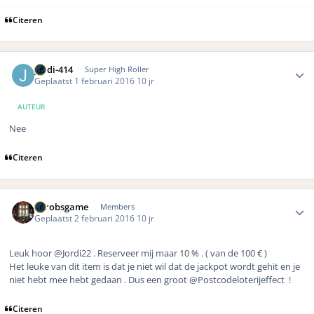
Citeren
Author stats
jordi-414
Super High Roller
Geplaatst
1 februari 2016
10 jr
AUTEUR
Nee
Citeren
Author stats
eurobsgame
Members
Geplaatst
2 februari 2016
10 jr
Leuk hoor @Jordi22 . Reserveer mij maar 10 % . ( van de 100 € )
Het leuke van dit item is dat je niet wil dat de jackpot wordt gehit en je
niet hebt mee hebt gedaan . Dus een groot @Postcodeloterijeffect !
Citeren