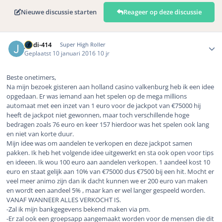
Nieuwe discussie starten
Reageer op deze discussie
Author stats
jordi-414
Super High Roller
Geplaatst
10 januari 2016
10 jr
Beste onetimers,
Na mijn bezoek gisteren aan holland casino valkenburg heb ik een idee
opgedaan. Er was iemand aan het spelen op de mega millions
automaat met een inzet van 1 euro voor de jackpot van €75000 hij
heeft de jackpot niet gewonnen, maar toch verschillende hoge
bedragen zoals 76 euro en keer 157 hierdoor was het spelen ook lang
en niet van korte duur.
Mijn idee was om aandelen te verkopen en deze jackpot samen
pakken. Ik heb het volgende idee uitgewerkt en sta ook open voor tips
en ideeen. Ik wou 100 euro aan aandelen verkopen. 1 aandeel kost 10
euro en staat gelijk aan 10% van €75000 dus €7500 bij een hit. Mocht er
veel meer animo zijn dan ik dacht kunnen we er 200 euro van maken
en wordt een aandeel 5% , maar kan er wel langer gespeeld worden.
VANAF WANNEER ALLES VERKOCHT IS.
-Zal ik mijn bankgegevens bekend maken via pm.
-Er zal ook een groepsapp aangemaakt worden voor de mensen die dit