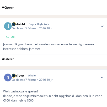
Citeren
Author stats
jordi-414
Super High Roller
Geplaatst
5 februari 2016
10 jr
AUTEUR
Ja maar 1k gaat hem niet worden aangezien er te weinig mensen
interesse hebben, jammer
Citeren
Author stats
rhellevo
Whale
Geplaatst
7 februari 2016
10 jr
Welk casino ga je spelen?
Ik doe je mee als je minimaal €500 hebt opgehaald , dan ben ik in voor
€100, dan heb je €600.