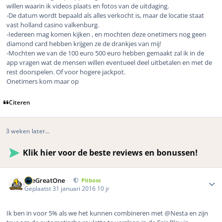
willen waarin ik videos plaats en fotos van de uitdaging.
-De datum wordt bepaald als alles verkocht is, maar de locatie staat
vast holland casino valkenburg.
-Iedereen mag komen kijken , en mochten deze onetimers nog geen
diamond card hebben krijgen ze de drankjes van mij!
-Mochten we van de 100 euro 500 euro hebben gemaakt zal ik in de
app vragen wat de mensen willen eventueel deel uitbetalen en met de
rest doorspelen. Of voor hogere jackpot.
Onetimers kom maar op
Citeren
3 weken later...
Klik hier voor de beste reviews en bonussen!
Author stats
TheGreatOne
Pitboss
Geplaatst
31 januari 2016
10 jr
Ik ben in voor 5% als we het kunnen combineren met @Nesta en zijn