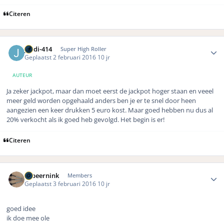
Citeren
Author stats
jordi-414
Super High Roller
Geplaatst
2 februari 2016
10 jr
AUTEUR
Ja zeker jackpot, maar dan moet eerst de jackpot hoger staan en veeel
meer geld worden opgehaald anders ben je er te snel door heen
aangezien een keer drukken 5 euro kost. Maar goed hebben nu dus al
20% verkocht als ik goed heb gevolgd. Het begin is er!
Citeren
Author stats
chbeernink
Members
Geplaatst
3 februari 2016
10 jr
goed idee
ik doe mee ole