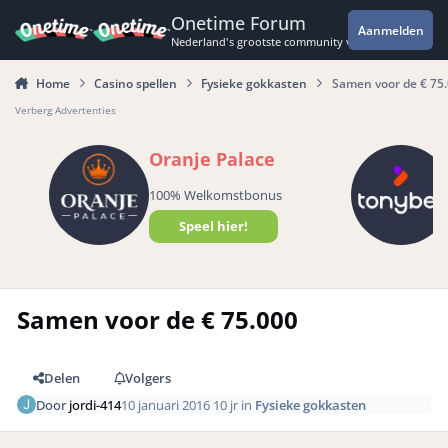
Spring naar bijdragen
Onetime Forum
Aanmelden
Nederland's grootste community voor de spannende 
Home
Casino spellen
Fysieke gokkasten
Samen voor de € 75
Verberg Advertenties
Oranje Palace
100% Welkomstbonus
Speel hier!
Samen voor de € 75.000
Delen
Volgers
Door
jordi-414
10 januari 2016
10 jr
in
Fysieke gokkasten