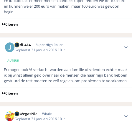
En luukfod als er meer mensen aandeel kopen redden we de 100 euro
en kunnen we er 200 euro van maken, maar 100 euro was gewoon
begin
Citeren
Author stats
jordi-414
Super High Roller
Geplaatst
31 januari 2016
10 jr
AUTEUR
Er mogen ook % verkocht worden aan famillie of vrienden echter maak
ik bij winst alleen geld over naar de mensen die naar mijn bank hebben
gestuurd de rest moeten ze zelf regelen, om problemen te voorkomen
Citeren
Author stats
LasVegasNic
Whale
Geplaatst
31 januari 2016
10 jr