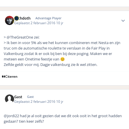
Author stats
bethdoth
Advantage Player
Geplaatst
2 februari 2016
10 jr
> @TheGreatOne zei:
> Ik ben in voor 5% als we het kunnen combineren met Nesta en zijn
truc om de automatische roulette te verslaan in de Fair Play in
Valkenburg zodat ik er ook bij ben bij deze poging. Maken we er
meteen een Onetime feestje van
😊
Zelfde geldt voor mij. Dagje valkenburg zie ik wel zitten.
Citeren
Gast
Gast
Geplaatst
2 februari 2016
10 jr
@jordi22 had je al ooit gezien dat we dit ook ooit in het groot hadden
gedaan? tien keer zelfs?