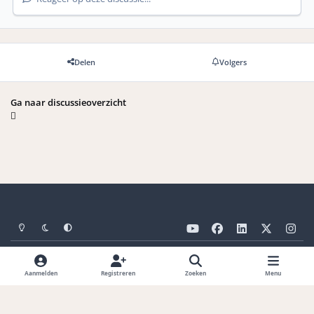
Delen
Volgers
Ga naar discussieoverzicht
Light Mode
Dark Mode
Systeemvoorkeuren
y
f
l
x
i
o
a
i
n
Taal
Privacybeleid
Cookies
u
c
n
s
Wat kost gokken jou? Stop op Tijd. 🔞
t
e
k
t
Aanmelden
Registreren
Zoeken
Menu
u
b
e
a
b
o
d
g