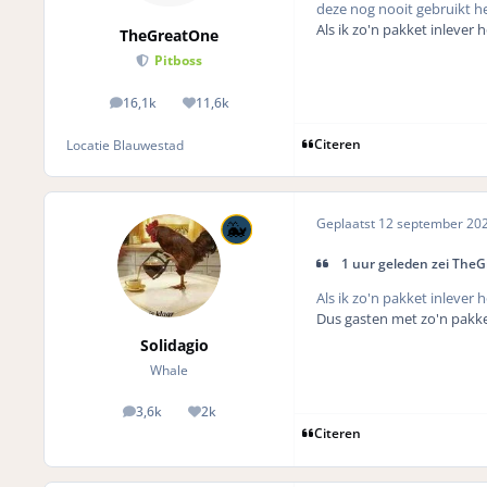
deze nog nooit gebruikt he
Als ik zo'n pakket inlever 
TheGreatOne
Pitboss
16,1k
11,6k
posts
Reputation
Citeren
Locatie
Blauwestad
Geplaatst
12 september 20
1 uur geleden zei The
Als ik zo'n pakket inlever 
Dus gasten met zo'n pakket
Solidagio
Whale
3,6k
2k
posts
Reputation
Citeren