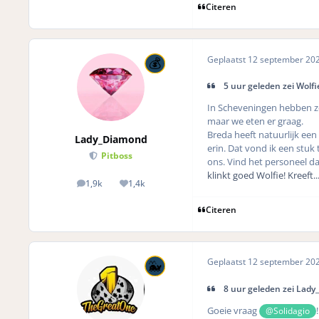
Citeren
Geplaatst
12 september 20
5 uur geleden zei Wolfi
In Scheveningen hebben ze 
maar we eten er graag.
Breda heeft natuurlijk een
Lady_Diamond
erin. Dat vond ik een stuk
Pitboss
ons. Vind het personeel daa
klinkt goed Wolfie! Kreeft.
1,9k
1,4k
posts
Reputation
Citeren
Geplaatst
12 september 20
8 uur geleden zei Lady
Goeie vraag
@Solidagio