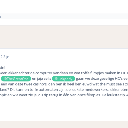
o
22
3 jr
in!
weer lekker achter de computer vandaan en wat toffe filmpjes maken in HC
,
en jaja zelfs
gaan we deze gezellige HC's e
@TheGreatOne
@luckylady
n één van deze twee casino's, dan ben ik heel benieuwd wat the must see's z
land? Dit kunnen toffe automaten zijn, de leukste medewerkers, lekker eten
opic en wie weet zie je jou tip terug in één van onze filmpjes. De leukste ti