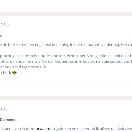
22
3 jr
e:
de beste kreeft en erg leuke bediening in het restaurant, vinden wij. Het c
 prachtige locatie in het oude klooster, echt super. Vroeger kon je ook naar 
 toffer dan hoe het nu is. Verder hebben we in Breda een mooie jackpot van
r ook altijd erg vriendelijk.
.. check
😎
22
3 jr
_Diamond:
! Ik ben even in de
voorwaarden
gedoken en daar vond ik alleen dat iedereen