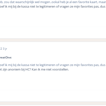
b, zou dat waarschijnlijk wel mogen..ookal heb je al een favorite kaart, maa
hoef ik mij bij de kassa niet te legitimeren of vragen ze mijn favorites pas, 
22
3 jr
GreatOne:
hoef ik mij bij de kassa niet te legitimeren of vragen ze mijn favorites pas, 
 zijn anoniem bij HC? Kan ik me niet voorstellen.