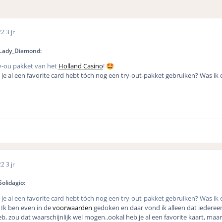
22
3 jr
 Lady_Diamond:
ry-ou pakket van het
Holland Casino
!
🤩
ls je al een favorite card hebt tóch nog een try-out-pakket gebruiken? Was ik e
22
3 jr
olidagio:
ls je al een favorite card hebt tóch nog een try-out-pakket gebruiken? Was ik e
! Ik ben even in de
voorwaarden
gedoken en daar vond ik alleen dat iedereen
b, zou dat waarschijnlijk wel mogen..ookal heb je al een favorite kaart, maa