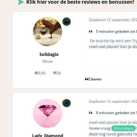
Klik hier voor de beste reviews en bonussen!
Geplaatst
12 september 20
5 minuten geleden zei
De leukste tip wint een T
Heel veel plezier! Kan je a
Solidagio
Whale
3,6k
2k
posts
Reputation
Citeren
Geplaatst
12 september 20
9 minuten geleden zei S
Heel veel plezier! Kan je a
Goeie vraag
@Solidagio
deze nog nooit gebruikt he
Lady_Diamond