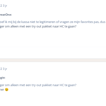
22
3 jr
GreatOne:
hoef ik mij bij de kassa niet te legitimeren of vragen ze mijn favorites pas, 
liger om alleen met een try out pakket naar HC te gaan?
22
3 jr
gio:
liger om alleen met een try out pakket naar HC te gaan?
mer
😉