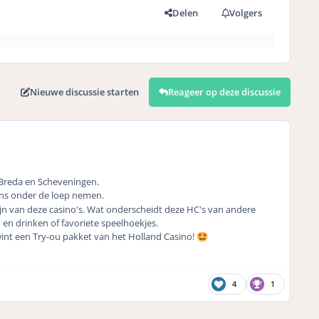
Delen
Volgers
Nieuwe discussie starten
Reageer op deze discussie
 Breda en Scheveningen.
ens onder de loep nemen.
ijn van deze casino's. Wat onderscheidt deze HC's van andere
 en drinken of favoriete speelhoekjes.
p wint een Try-ou pakket van het Holland Casino!
🤩
4
1