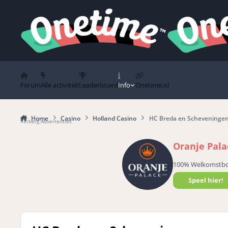
Spring naar bijdragen
Forum
Alle activiteit
Leaderboard
Info
Onetime.nl
Home
Casino
Holland Casino
HC Breda en Scheveninge
Verberg Advertenties
Oranje Pala
100% Welkomstb
Speel hier!