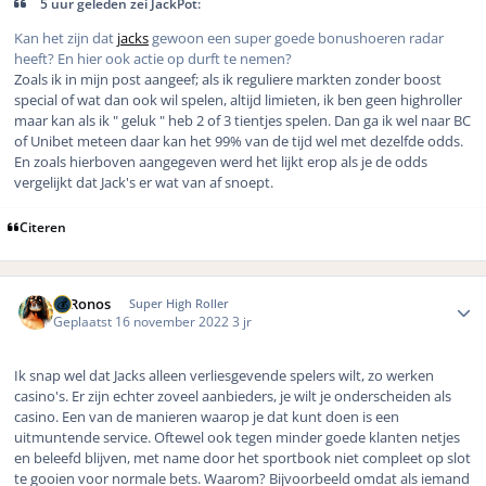
5 uur geleden zei JackPot:
Kan het zijn dat
jacks
gewoon een super goede bonushoeren radar
heeft? En hier ook actie op durft te nemen?
Zoals ik in mijn post aangeef; als ik reguliere markten zonder boost
special of wat dan ook wil spelen, altijd limieten, ik ben geen highroller
maar kan als ik " geluk " heb 2 of 3 tientjes spelen. Dan ga ik wel naar BC
of Unibet meteen daar kan het 99% van de tijd wel met dezelfde odds.
En zoals hierboven aangegeven werd het lijkt erop als je de odds
vergelijkt dat Jack's er wat van af snoept.
Citeren
Author stats
K. Ronos
Super High Roller
Geplaatst
16 november 2022
3 jr
Ik snap wel dat Jacks alleen verliesgevende spelers wilt, zo werken
casino's. Er zijn echter zoveel aanbieders, je wilt je onderscheiden als
casino. Een van de manieren waarop je dat kunt doen is een
uitmuntende service. Oftewel ook tegen minder goede klanten netjes
en beleefd blijven, met name door het sportbook niet compleet op slot
te gooien voor normale bets. Waarom? Bijvoorbeeld omdat als iemand