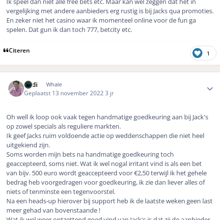
Ik speel dan niet alle free bets etc. Maar kan wel zeggen dat het in
vergelijking met andere aanbieders erg rustig is bij Jacks qua promoties.
En zeker niet het casino waar ik momenteel online voor de fun ga
spelen. Dat gun ik dan toch 777, betcity etc.
Citeren
1
Author stats
Rudi
Whale
Geplaatst
13 november 2022
3 jr
Oh well ik loop ook vaak tegen handmatige goedkeuring aan bij Jack's
op zowel specials als reguliere markten.
Ik geef Jacks ruim voldoende actie op weddenschappen die niet heel
uitgekiend zijn.
Soms worden mijn bets na handmatige goedkeuring toch
geaccepteerd, soms niet. Wat ik wel nogal irritant vind is als een bet
van bijv. 500 euro wordt geaccepteerd voor €2,50 terwijl ik het gehele
bedrag heb voorgedragen voor goedkeuring, ik zie dan liever alles of
niets of tenminste een tegenvoorstel.
Na een heads-up hierover bij support heb ik de laatste weken geen last
meer gehad van bovenstaande !
Wat ik wel weer ontzettend goed vind van Jack's is dat zij de aanbieder