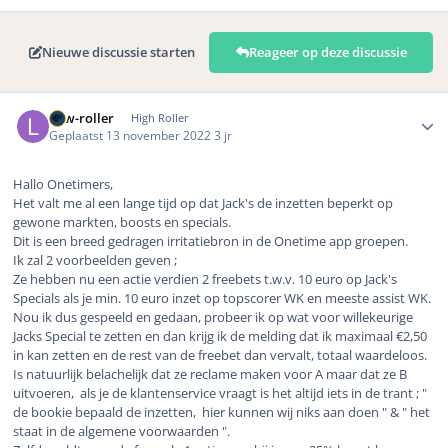
Nieuwe discussie starten
Reageer op deze discussie
Author stats
Low-roller
High Roller
Geplaatst
13 november 2022
3 jr
Hallo Onetimers,
Het valt me al een lange tijd op dat Jack's de inzetten beperkt op
gewone markten, boosts en specials.
Dit is een breed gedragen irritatiebron in de Onetime app groepen.
Ik zal 2 voorbeelden geven ;
Ze hebben nu een actie verdien 2 freebets t.w.v. 10 euro op Jack's
Specials als je min. 10 euro inzet op topscorer WK en meeste assist WK.
Nou ik dus gespeeld en gedaan, probeer ik op wat voor willekeurige
Jacks Special te zetten en dan krijg ik de melding dat ik maximaal €2,50
in kan zetten en de rest van de freebet dan vervalt, totaal waardeloos.
Is natuurlijk belachelijk dat ze reclame maken voor A maar dat ze B
uitvoeren, als je de klantenservice vraagt is het altijd iets in de trant ; "
de bookie bepaald de inzetten, hier kunnen wij niks aan doen " & " het
staat in de algemene voorwaarden ".