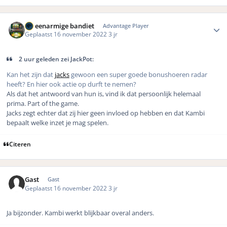
Author stats
De eenarmige bandiet
Advantage Player
Geplaatst
16 november 2022
3 jr
2 uur geleden zei JackPot:
Kan het zijn dat
jacks
gewoon een super goede bonushoeren radar
heeft? En hier ook actie op durft te nemen?
Als dat het antwoord van hun is, vind ik dat persoonlijk helemaal
prima. Part of the game.
Jacks zegt echter dat zij hier geen invloed op hebben en dat Kambi
bepaalt welke inzet je mag spelen.
Citeren
Gast
Gast
Geplaatst
16 november 2022
3 jr
Ja bijzonder. Kambi werkt blijkbaar overal anders.