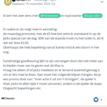
Geplaatst
15 november 2022
3 jr
Ik ben het zeer eens met
en topicstarter
@Hansheem
@Low-roller
.
Ik raakte er als volgt mee in aanraking:
de maandag promotie, met de €5 free bet zette ik standaard in op de
Jacks special van de dag. 50% van de waarde moet nu het toilet in, als ik
dat wil, Max €2,50.
Überhaupt die hele beperking vanuit kambi vind ik een doorn in het
oog.
handmatige goedkeuring lijkt te zijn vervangen door dat niet meer aan
te bieden maar aan te geven wat de Max is.
Vraag me alleen af of Jacks meeleest en er iemand assertief genoeg is
om er iets mee te doen. Dan moet het volgende blijven hangen: Als je
een promo doet van: “Voer actie X uit om Y te krijgen”, de speler X
doet, Jacks te allen tijde Y moet uitvoeren, anders is de speler de dupe.
Ongeacht beperkingen etc.
Citeren
1