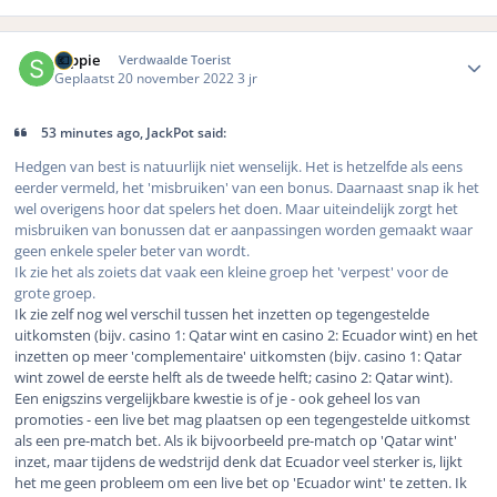
Author stats
soppie
Verdwaalde Toerist
Geplaatst
20 november 2022
3 jr
53 minutes ago, JackPot said:
Hedgen van best is natuurlijk niet wenselijk. Het is hetzelfde als eens
eerder vermeld, het 'misbruiken' van een bonus. Daarnaast snap ik het
wel overigens hoor dat spelers het doen. Maar uiteindelijk zorgt het
misbruiken van bonussen dat er aanpassingen worden gemaakt waar
geen enkele speler beter van wordt.
Ik zie het als zoiets dat vaak een kleine groep het 'verpest' voor de
grote groep.
Ik zie zelf nog wel verschil tussen het inzetten op tegengestelde
uitkomsten (bijv. casino 1: Qatar wint en casino 2: Ecuador wint) en het
inzetten op meer 'complementaire' uitkomsten (bijv. casino 1: Qatar
wint zowel de eerste helft als de tweede helft; casino 2: Qatar wint).
Een enigszins vergelijkbare kwestie is of je - ook geheel los van
promoties - een live bet mag plaatsen op een tegengestelde uitkomst
als een pre-match bet. Als ik bijvoorbeeld pre-match op 'Qatar wint'
inzet, maar tijdens de wedstrijd denk dat Ecuador veel sterker is, lijkt
het me geen probleem om een live bet op 'Ecuador wint' te zetten. Ik