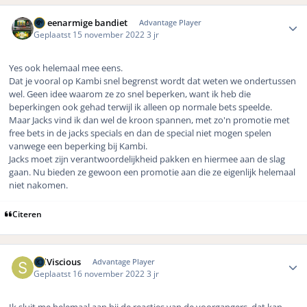
Author stats
De eenarmige bandiet
Advantage Player
Geplaatst
15 november 2022
3 jr
Yes ook helemaal mee eens.
Dat je vooral op Kambi snel begrenst wordt dat weten we ondertussen
wel. Geen idee waarom ze zo snel beperken, want ik heb die
beperkingen ook gehad terwijl ik alleen op normale bets speelde.
Maar Jacks vind ik dan wel de kroon spannen, met zo'n promotie met
free bets in de jacks specials en dan de special niet mogen spelen
vanwege een beperking bij Kambi.
Jacks moet zijn verantwoordelijkheid pakken en hiermee aan de slag
gaan. Nu bieden ze gewoon een promotie aan die ze eigenlijk helemaal
niet nakomen.
Citeren
Author stats
SidViscious
Advantage Player
Geplaatst
16 november 2022
3 jr