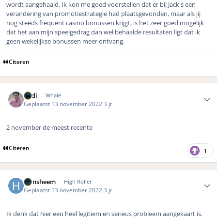
wordt aangehaald. Ik kon me goed voorstellen dat er bij Jack's een
verandering van promotiestrategie had plaatsgevonden, maar als jij
nog steeds frequent casino bonussen krijgt, is het zeer goed mogelijk
dat het aan mijn speelgedrag dan wel behaalde resultaten ligt dat ik
geen wekelijkse bonussen meer ontvang.
Citeren
Author stats
Rudi
Whale
Geplaatst
13 november 2022
3 jr
2 november de meest recente
Citeren
1
Author stats
Hansheem
High Roller
Geplaatst
13 november 2022
3 jr
Ik denk dat hier een heel legitiem en serieus probleem aangekaart is.