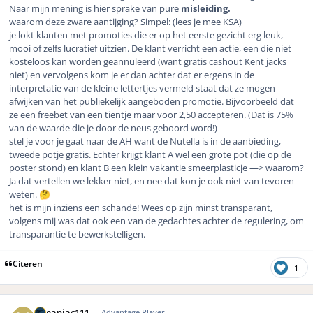
Naar mijn mening is hier sprake van pure
misleiding.
waarom deze zware aantijging? Simpel: (lees je mee KSA)
je lokt klanten met promoties die er op het eerste gezicht erg leuk,
mooi of zelfs lucratief uitzien. De klant verricht een actie, een die niet
kosteloos kan worden geannuleerd (want gratis cashout Kent jacks
niet) en vervolgens kom je er dan achter dat er ergens in de
interpretatie van de kleine lettertjes vermeld staat dat ze mogen
afwijken van het publiekelijk aangeboden promotie. Bijvoorbeeld dat
ze een freebet van een tientje maar voor 2,50 accepteren. (Dat is 75%
van de waarde die je door de neus geboord word!)
stel je voor je gaat naar de AH want de Nutella is in de aanbieding,
tweede potje gratis. Echter krijgt klant A wel een grote pot (die op de
poster stond) en klant B een klein vakantie smeerplasticje —> waarom?
Ja dat vertellen we lekker niet, en nee dat kon je ook niet van tevoren
weten.
🤔
het is mijn inziens een schande! Wees op zijn minst transparant,
volgens mij was dat ook een van de gedachtes achter de regulering, om
transparantie te bewerkstelligen.
Citeren
1
Author stats
mmaniac111
Advantage Player