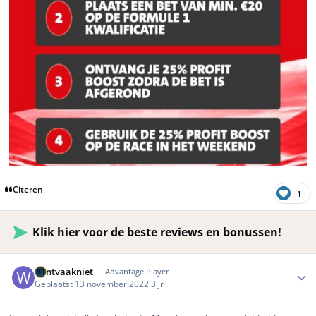
Citeren
1
Klik hier voor de beste reviews en bonussen!
Author stats
Wintvaakniet
Advantage Player
Geplaatst
13 november 2022
3 jr