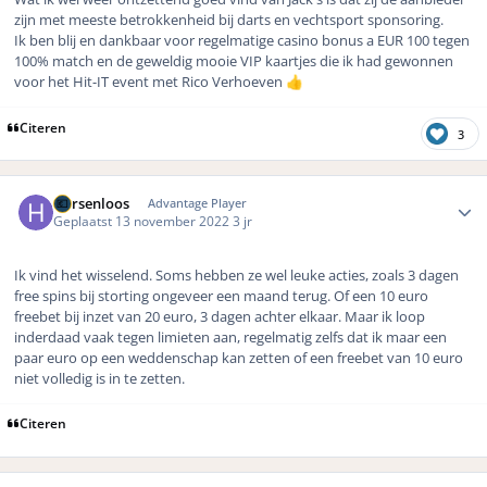
zijn met meeste betrokkenheid bij darts en vechtsport sponsoring.
Ik ben blij en dankbaar voor regelmatige casino bonus a EUR 100 tegen
100% match en de geweldig mooie VIP kaartjes die ik had gewonnen
voor het Hit-IT event met Rico Verhoeven
👍
Citeren
3
Author stats
Hersenloos
Advantage Player
Geplaatst
13 november 2022
3 jr
Ik vind het wisselend. Soms hebben ze wel leuke acties, zoals 3 dagen
free spins bij storting ongeveer een maand terug. Of een 10 euro
freebet bij inzet van 20 euro, 3 dagen achter elkaar. Maar ik loop
inderdaad vaak tegen limieten aan, regelmatig zelfs dat ik maar een
paar euro op een weddenschap kan zetten of een freebet van 10 euro
niet volledig is in te zetten.
Citeren
Author stats