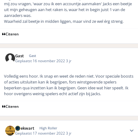
mij zou vragen, 'waar zou ik een accountje aanmaken' Jacks een beetje
uit mijn geheugen aan het raken is, waar het in begin juist 1 van de
aanraders was.
Waarheid zal beetje in midden liggen, maar vind ze wel érg streng.
Citeren
Gast
Gast
Geplaatst
16 november 2022
3 jr
Volledig eens hoor. Ik snap en weet de reden niet. Voor speciale boosts
of acties uitsluiten kan ik begrijpen, fors winstgevende spelers
beperken qua inzetten kan ik begrijpen. Geen idee wat hier speelt. Ik
hoor overigens weinig spelers echt actief zijn bij Jacks.
Citeren
Author stats
driekwart
High Roller
Geplaatst
17 november 2022
3 jr