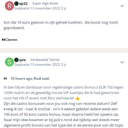
retep32
Super High Roller
Geplaatst
13 november 2022
3 jr
kon die 10 euro gewoon in zijn geheel inzetten, die boost nog nooit
geprobeerd.
Citeren
Author stats
soppie
Verdwaalde Toerist
Geplaatst
13 november 2022
3 jr
10 hours ago, Rudi said:
Ik ben blij en dankbaar voor regelmatige casino bonus a EUR 100 tegen
100% match en de geweldig mooie VIP kaartjes die ik had gewonnen
voor het Hit-IT event met Rico Verhoeven
👍
Zijn die casino bonussen voor jou ook nog van recente datum? Zelf
kreeg ik tot - naar ik inschat - zo'n 6 weken geleden iedere week een
100 euro of 50 euro casino bonus, maar daarna hield het opeens op.
Naar mijn idee kwamen er bij Jack's rond dat tijdstip wel steeds meer
algemene profit boosts van het type dat in de eerste post van dit topic