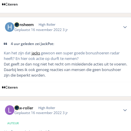
Citeren
Author stats
Hansheem
High Roller
Geplaatst
16 november 2022
3 jr
4 uur geleden zei JackPot:
Kan het zijn dat
jacks
gewoon een super goede bonushoeren radar
heeft? En hier ook actie op durft te nemen?
Dat geeft ze dan nog niet het recht om misleidende acties uit te voeren.
Daarbij lees ik ook genoeg reacties van mensen die geen bonushoer
zijn die beperkt worden.
Citeren
Author stats
Low-roller
High Roller
Geplaatst
16 november 2022
3 jr
AUTEUR