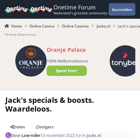
Spring naar bijdragen
Onetime Forum
Aanmelden
Nederland's grootste community voor de spannende 
Home
Online Casino
Online Casinos
Jacks.nl
Jack's speci
Verberg Advertenties
Oranje Palace
100% Welkomstbonus
Speel hier!
Jack's specials & boosts.
Waardeloos.
Delen
Volgers
Door
Low-roller
13 november 2022
3 jr
in
Jacks.nl