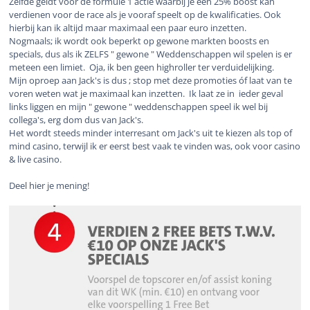
Zelfde geldt voor de formule 1 actie waarbij je een 25% boost kan
verdienen voor de race als je vooraf speelt op de kwalificaties. Ook
hierbij kan ik altijd maar maximaal een paar euro inzetten.
Nogmaals; ik wordt ook beperkt op gewone markten boosts en
specials, dus als ik ZELFS " gewone " Weddenschappen wil spelen is er
meteen een limiet. Oja, ik ben geen highroller ter verduidelijking.
Mijn oproep aan Jack's is dus ; stop met deze promoties óf laat van te
voren weten wat je maximaal kan inzetten. Ik laat ze in ieder geval
links liggen en mijn " gewone " weddenschappen speel ik wel bij
collega's, erg dom dus van Jack's.
Het wordt steeds minder interresant om Jack's uit te kiezen als top of
mind casino, terwijl ik er eerst best vaak te vinden was, ook voor casino
& live casino.
Deel hier je mening!