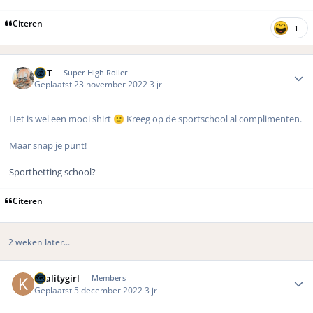
Citeren
1
Author stats
MrT
Super High Roller
Geplaatst
23 november 2022
3 jr
Het is wel een mooi shirt
Kreeg op de sportschool al complimenten.
🙂
Maar snap je punt!
Sportbetting school?
Citeren
2 weken later...
Author stats
Koalitygirl
Members
Geplaatst
5 december 2022
3 jr