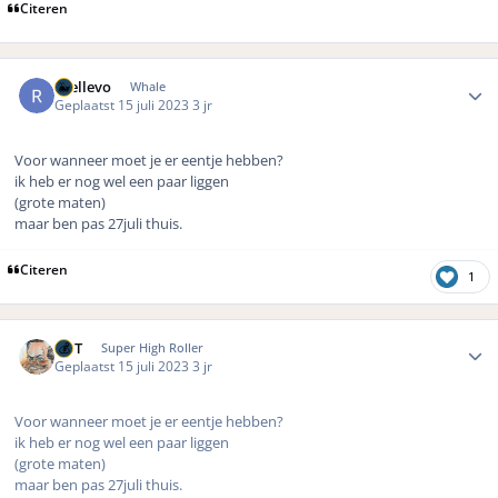
Citeren
Author stats
rhellevo
Whale
Geplaatst
15 juli 2023
3 jr
Voor wanneer moet je er eentje hebben?
ik heb er nog wel een paar liggen
(grote maten)
maar ben pas 27juli thuis.
Citeren
1
Author stats
MrT
Super High Roller
Geplaatst
15 juli 2023
3 jr
Voor wanneer moet je er eentje hebben?
ik heb er nog wel een paar liggen
(grote maten)
maar ben pas 27juli thuis.