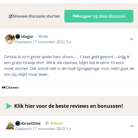
Nieuwe discussie starten
Reageer op deze discussie
Author stats
Solidagio
Whale
Geplaatst
17 november 2022
3 jr
Omdat ik zo'n grote speler ben, ahum...... 1 keer geld gestort.....krijg ik
een gratis Oranje shirt. Wil ik die claimen, blijkt dat ik eerst 10 euro
moet storten. Dát stond niet in de mail! Sjongejonge, voor niets gaat de
zon op, blijkt maar weer.
Citeren
Klik hier voor de beste reviews en bonussen!
Author stats
TheGreatOne
Pitboss
Geplaatst
17 november 2022
3 jr