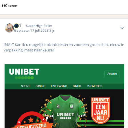
Citeren
Author stats
MrT
Super High Roller
Geplaatst
17 juli 2023
3 jr
@MrT Kan ik u mogelijk ook interesseren voor een groen shirt, nieuw in
verpakking, maat naar keuze?