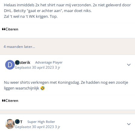
Helaas inmiddels 2x het shirt naar mij verzonden. 2x niet geleverd door
DHL. Betcity "gaat er achter aan", maar doet niks.
Zal 't wel na 't WK krijgen. Top.
Citeren
4 maanden later...
Author stats
dosterik
Advantage Player
Geplaatst
30 april 2023
3 jr
Nu weer shirts verkregen met Koningsdag. Ze hadden nog een zooitje
liggen waarschijnlijk
🤣
Citeren
Author stats
MrT
Super High Roller
Geplaatst
30 april 2023
3 jr