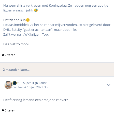
Nu weer shirts verkregen met Koningsdag. Ze hadden nog een zooitje
liggen waarschijnlijk
🤣
Dat zit er dik in
☺️
Helaas inmiddels 2x het shirt naar mij verzonden. 2x niet geleverd door
DHL. Betcity "gaat er achter aan", maar doet niks.
Zal 't wel na 't WK krijgen. Top.
Das niet zo mooi
Citeren
2 maanden later...
Author stats
MrT
Super High Roller
Geplaatst
15 juli 2023
3 jr
Heeft er nog iemand een oranje shirt over?
Citeren