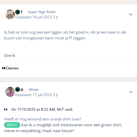
Author stats
MrT
Super High Roller
Geplaatst
16 juli 2023
3 jr
Ik heb er ook nog wel een liggen als het goed is. Als je een keer in de
buurt van Hoogeveen bent moet je ff zeggen
Doe ik
Citeren
Author stats
Rudi
Whale
Geplaatst
17 juli 2023
3 jr
On 7/15/2023 at 8:22 AM, MrT said:
Heeft er nog iemand een oranje shirt over?
Kan ik u mogelijk ook interesseren voor een groen shirt,
@MrT
nieuw in verpakking, maat naar keuze?