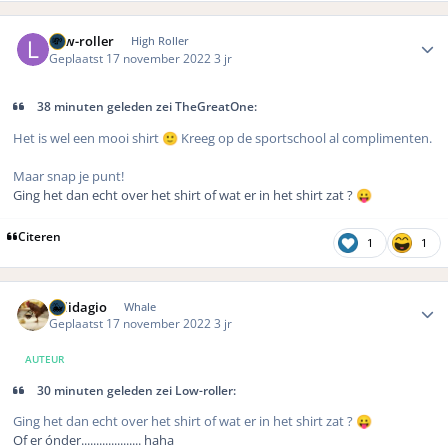
Author stats
Low-roller
High Roller
Geplaatst
17 november 2022
3 jr
38 minuten geleden zei TheGreatOne:
Het is wel een mooi shirt
Kreeg op de sportschool al complimenten.
🙂
Maar snap je punt!
Ging het dan echt over het shirt of wat er in het shirt zat ?
😛
Citeren
1
1
Author stats
Solidagio
Whale
Geplaatst
17 november 2022
3 jr
AUTEUR
30 minuten geleden zei Low-roller:
Ging het dan echt over het shirt of wat er in het shirt zat ?
😛
Of er ónder.................... haha