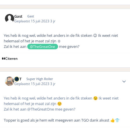
Gast
Gast
Geplaatst
15 juli 2023
3 jr
Yes heb ik nog wel, wilde het anders in de fik steken 😉 Ik weet niet
helemaal of het je maat zal zijn
☺️
Zal ik het aan
mee geven?
@TheGreatOne
Citeren
Author stats
MrT
Super High Roller
Geplaatst
15 juli 2023
3 jr
Yes heb ik nog wel, wilde het anders in de fik steken
Ik weet niet
😉
helemaal of het je maat zal zijn
☺️
Zal ik het aan @TheGreatOne mee geven?
Topper is goed als je hem wilt meegeven aan TGO dank alvast
👍
👕