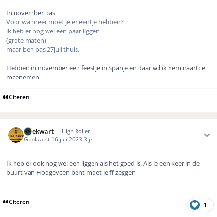
In november pas
Voor wanneer moet je er eentje hebben?
ik heb er nog wel een paar liggen
(grote maten)
maar ben pas 27juli thuis.
Hebben in november een feestje in Spanje en daar wil ik hem naartoe
meenemen
Citeren
Author stats
driekwart
High Roller
Geplaatst
16 juli 2023
3 jr
Ik heb er ook nog wel een liggen als het goed is. Als je een keer in de
buurt van Hoogeveen bent moet je ff zeggen
Citeren
1