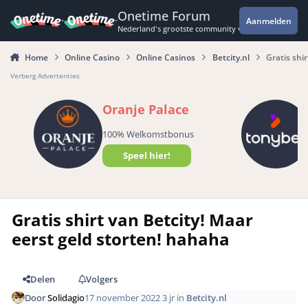
Spring naar bijdragen
Onetime Forum
Aanmelden
Nederland's grootste community voor de spannende 
Home
Online Casino
Online Casinos
Betcity.nl
Gratis shi
Verberg Advertenties
Oranje Palace
100% Welkomstbonus
Speel hier!
Gratis shirt van Betcity! Maar
eerst geld storten! hahaha
Delen
Volgers
Door
Solidagio
17 november 2022
3 jr
in
Betcity.nl