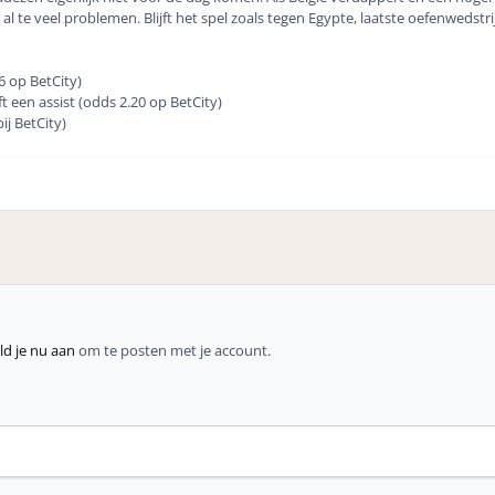
al te veel problemen. Blijft het spel zoals tegen Egypte, laatste oefenweds
96 op BetCity)
t een assist (odds 2.20 op BetCity)
ij BetCity)
d je nu aan
om te posten met je account.