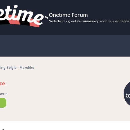
Onetime Forum
Nederland's grootste community voor de spannende 
ng België - Marokko
ce
onus