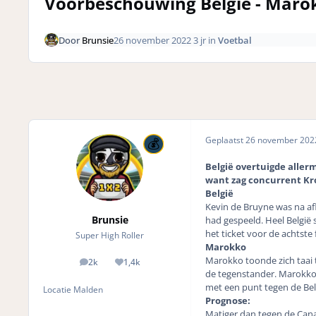
Voorbeschouwing België - Maro
Door
Brunsie
26 november 2022
3 jr
in
Voetbal
Geplaatst
26 november 20
België overtuigde aller
want zag concurrent Kr
België
Kevin de Bruyne was na af
Brunsie
had gespeeld. Heel België
het ticket voor de achtste 
Super High Roller
Marokko
Marokko toonde zich taai 
2k
1,4k
posts
Reputation
de tegenstander. Marokko z
met een punt tegen de Bel
Locatie
Malden
Prognose:
Matiger dan tegen de Cana