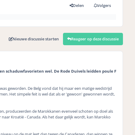
Delen
Volgers
Nieuwe discussie starten
Reageer op deze discussie
 en schaduwfavorieten wel. De Rode Duivels leidden poule F
 was geworden. De Belg vond dat hij maar een matige wedstrijd
en. Het simpele feit is wel dat als er 'gewoon' gewonnen wordt,
dden, produceerden de Marokkanen evenveel schoten op doel als
 naar Kroatië - Canada. Als het daar gelijk wordt, kan Marokko
r niveau op de mat legt dan tegen de Canadezen, dan winnen ze