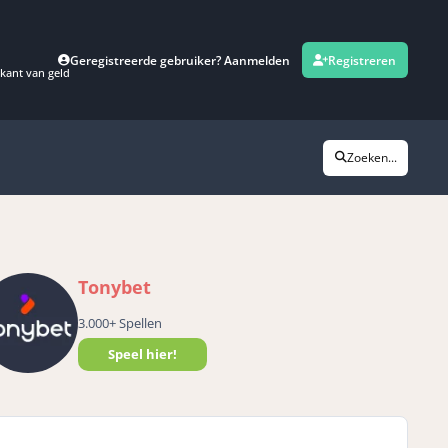
Geregistreerde gebruiker? Aanmelden
Registreren
kant van geld
Zoeken...
Tonybet
3.000+ Spellen
Speel hier!