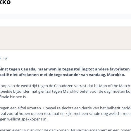
kko
22
3 jr
minst tegen Canada, maar won in tegenstelling tot andere favorieten
oatië niet afrekenen met de tegenstander van vandaag, Marokko.
loop van de wedstrijd tegen de Canadezen verrast dat hij Man of the Match
 speelde bijzonder matig en zal tegen Marokko beter voor de dag moeten kom
finale binnen is.
tegen een elftal Kroaten. Hoewel ze slechts een derde van het balbezit ha
al vooral hopen op een resultaat en kijkt met een schuin oog wellicht meer
gen wellicht spekkoper zijn.
dezen eigenlijk niet voor de dag komen. Als België verdappert en een hoge