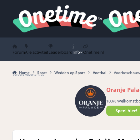
Spring naar bijdragen
Forum
Alle activiteit
Leaderboard
Info
Onetime.nl
Home
Sport
Wedden op Sport
Voetbal
Voorbeschouwi
Verberg Advertenties
Oranje Pala
100% Welkomstb
Speel hier!