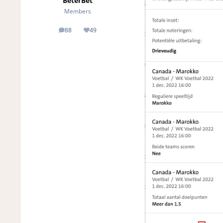
BeterBet
Members
88
49
posts
Reputation