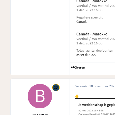
Citeren
Geplaatst
30 november 20
👍