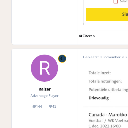
Citeren
Geplaatst
30 november 20
Raizer
Advantage Player
144
45
posts
Reputation