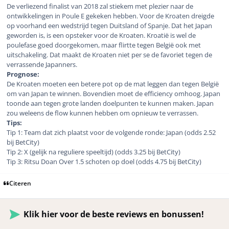
De verliezend finalist van 2018 zal stiekem met plezier naar de
ontwikkelingen in Poule E gekeken hebben. Voor de Kroaten dreigde
op voorhand een wedstrijd tegen Duitsland of Spanje. Dat het Japan
geworden is, is een opsteker voor de Kroaten. Kroatië is wel de
poulefase goed doorgekomen, maar flirtte tegen België ook met
uitschakeling. Dat maakt de Kroaten niet per se de favoriet tegen de
verrassende Japanners.
Prognose:
De Kroaten moeten een betere pot op de mat leggen dan tegen België
om van Japan te winnen. Bovendien moet de efficiency omhoog. Japan
toonde aan tegen grote landen doelpunten te kunnen maken. Japan
zou weleens de flow kunnen hebben om opnieuw te verrassen.
Tips:
Tip 1: Team dat zich plaatst voor de volgende ronde: Japan (odds 2.52
bij BetCity)
Tip 2: X (gelijk na reguliere speeltijd) (odds 3.25 bij BetCity)
Tip 3: Ritsu Doan Over 1.5 schoten op doel (odds 4.75 bij BetCity)
Citeren
Klik hier voor de beste reviews en bonussen!