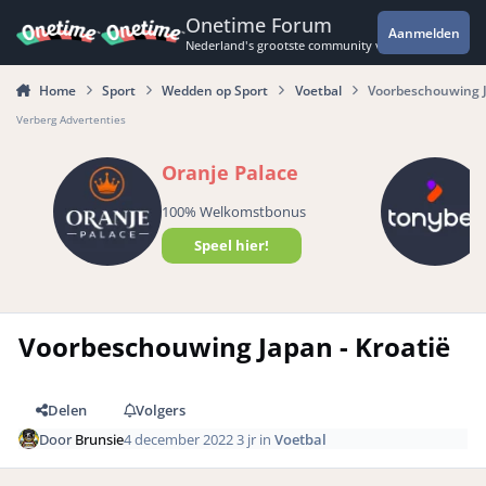
Spring naar bijdragen
Onetime Forum
Aanmelden
Nederland's grootste community voor de spannende 
Home
Sport
Wedden op Sport
Voetbal
Voorbeschouwing J
Verberg Advertenties
Oranje Palace
100% Welkomstbonus
Speel hier!
Voorbeschouwing Japan - Kroatië
Delen
Volgers
Door
Brunsie
4 december 2022
3 jr
in
Voetbal