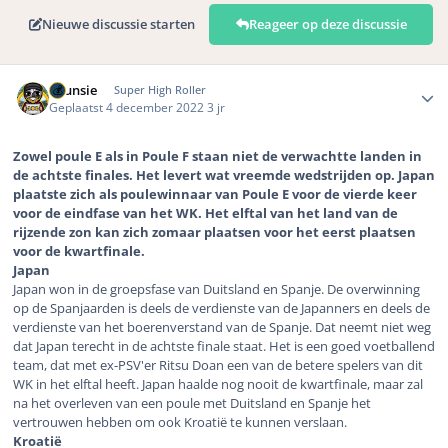
Nieuwe discussie starten
Reageer op deze discussie
Author stats
Brunsie
Super High Roller
Geplaatst
4 december 2022
3 jr
Zowel poule E als in Poule F staan niet de verwachtte landen in
de achtste finales. Het levert wat vreemde wedstrijden op. Japan
plaatste zich als poulewinnaar van Poule E voor de vierde keer
voor de eindfase van het WK. Het elftal van het land van de
rijzende zon kan zich zomaar plaatsen voor het eerst plaatsen
voor de kwartfinale.
Japan
Japan won in de groepsfase van Duitsland en Spanje. De overwinning
op de Spanjaarden is deels de verdienste van de Japanners en deels de
verdienste van het boerenverstand van de Spanje. Dat neemt niet weg
dat Japan terecht in de achtste finale staat. Het is een goed voetballend
team, dat met ex-PSV'er Ritsu Doan een van de betere spelers van dit
WK in het elftal heeft. Japan haalde nog nooit de kwartfinale, maar zal
na het overleven van een poule met Duitsland en Spanje het
vertrouwen hebben om ook Kroatië te kunnen verslaan.
Kroatië