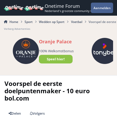
Spring naar bijdragen
Onetime Forum
Aanmelden
Nederland's grootste community voor de spannende 
Home
Sport
Wedden op Sport
Voetbal
Voorspel de eerste
Verberg Advertenties
Oranje Palace
100% Welkomstbonus
Speel hier!
Voorspel de eerste
doelpuntenmaker - 10 euro
bol.com
Delen
Volgers