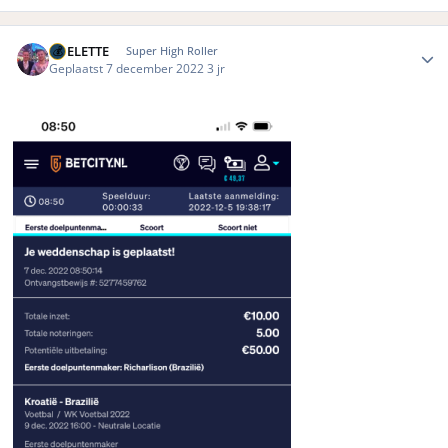
Author stats
ROELETTE
Super High Roller
Geplaatst
7 december 2022
3 jr