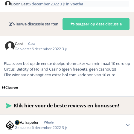
Door
Gast
6 december 2022
3 jr
in
Voetbal
Nieuwe discussie starten
Reageer op deze discussie
Gast
Gast
Geplaatst
6 december 2022
3 jr
Plaats een bet op de eerste doelpuntenmaker van minimaal 10 euro op
Circus, Betcity of Holland Casino (geen freebets, geen cashouts)
Elke winnaar ontvangt een extra bol.com kadobon van 10 euro!
Citeren
Klik hier voor de beste reviews en bonussen!
Author stats
DeValsspeler
Whale
Geplaatst
6 december 2022
3 jr