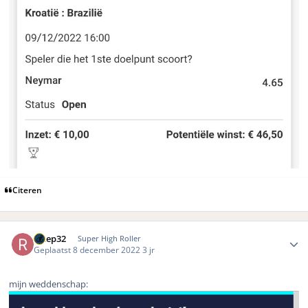
Citeren
Author stats
retep32
Super High Roller
Geplaatst
8 december 2022
3 jr
mijn weddenschap: