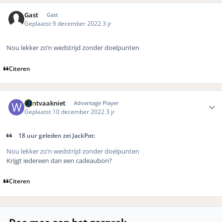
Gast
Gast
Geplaatst
9 december 2022
3 jr
Nou lekker zo’n wedstrijd zonder doelpunten
Citeren
Author stats
Wintvaakniet
Advantage Player
Geplaatst
10 december 2022
3 jr
18 uur geleden zei JackPot:
Nou lekker zo’n wedstrijd zonder doelpunten
Krijgt iedereen dan een cadeaubon?
Citeren