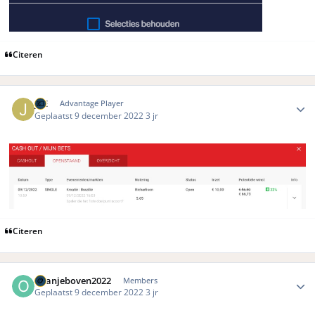
Citeren
Author stats
JoE
Advantage Player
Geplaatst
9 december 2022
3 jr
Citeren
Author stats
Oranjeboven2022
Members
Geplaatst
9 december 2022
3 jr