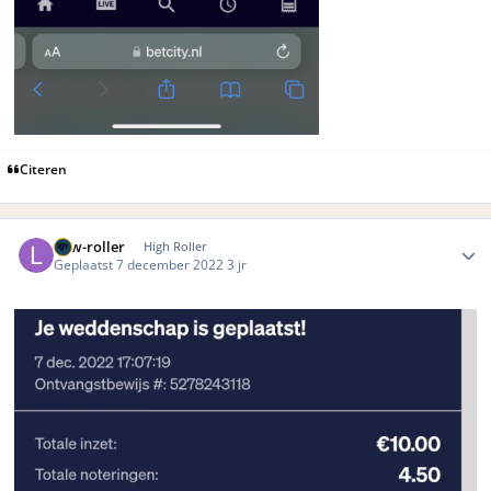
Citeren
Author stats
Low-roller
High Roller
Geplaatst
7 december 2022
3 jr