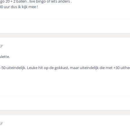
 20 + 2 ballen , live bingo of iets anders .
00 uur dus ik kijk mee !
jr
lette.
-50 uiteindelijk. Leuke hit op de gokkast, maar uiteindelijk die met +30 uith
jr