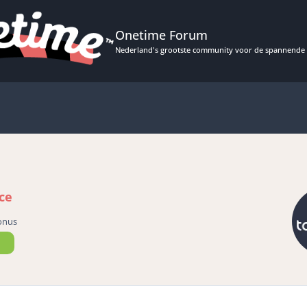
Onetime Forum
Nederland's grootste community voor de spannende 
ce
onus