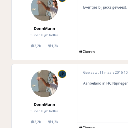
Eventjes bij jacks geweest
DennMann
Super High Roller
2,2k
1,3k
posts
Reputation
Citeren
Geplaatst
11 maart 2016
10 
Aanbeland in HC Nijmegen
DennMann
Super High Roller
2,2k
1,3k
posts
Reputation
Citeren