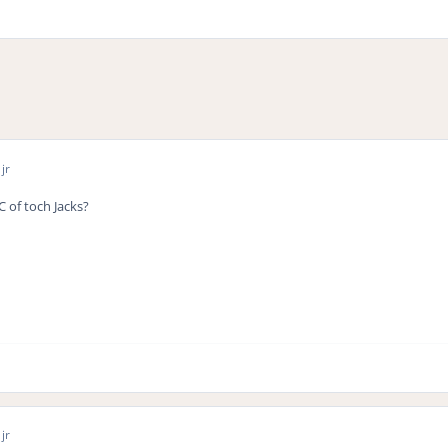
jr
 of toch Jacks?
jr