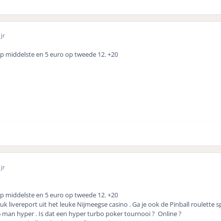
jr
op middelste en 5 euro op tweede 12. +20
jr
op middelste en 5 euro op tweede 12. +20
 livereport uit het leuke Nijmeegse casino . Ga je ook de Pinball roulette s
6 man hyper . Is dat een hyper turbo poker tournooi ? Online ?