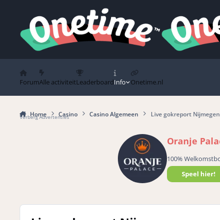
Spring naar bijdragen
Forum
Alle activiteit
Leaderboard
Info
Onetime.nl
Home
Casino
Casino Algemeen
Live gokreport Nijmegen
Verberg Advertenties
Oranje Pala
100% Welkomstb
Speel hier!