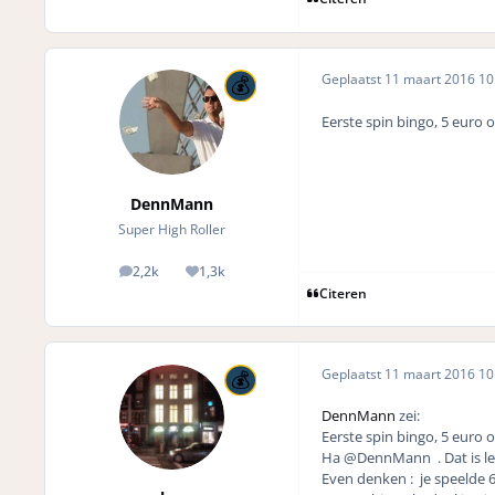
Geplaatst
11 maart 2016
10 
Eerste spin bingo, 5 euro 
DennMann
Super High Roller
2,2k
1,3k
posts
Reputation
Citeren
Geplaatst
11 maart 2016
10 
DennMann
zei:
Eerste spin bingo, 5 euro 
Ha @DennMann . Dat is leuk
Even denken : je speelde 