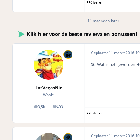
Citeren
11 maanden later...
Klik hier voor de beste reviews en bonussen!
Geplaatst
11 maart 2016
10 
S6! Wat is het geworden HC
LasVegasNic
Whale
3,5k
493
posts
Reputation
Citeren
Geplaatst
11 maart 2016
10 