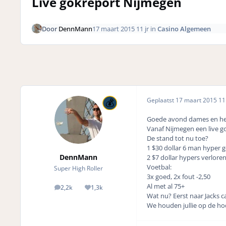
Live gokreport Nijmegen
Door
DennMann
17 maart 2015
11 jr
in
Casino Algemeen
Geplaatst
17 maart 2015
11 
Goede avond dames en he
Vanaf Nijmegen een live g
De stand tot nu toe?
1 $30 dollar 6 man hyper
DennMann
2 $7 dollar hypers verloren
Voetbal:
Super High Roller
3x goed, 2x fout -2,50
Al met al 75+
2,2k
1,3k
posts
Reputation
Wat nu? Eerst naar Jacks c
We houden jullie op de ho