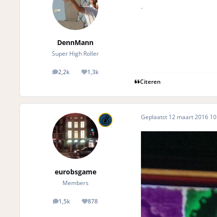
.
DennMann
Super High Roller
2,2k
1,3k
posts
Reputation
Citeren
Geplaatst
12 maart 2016
10 
eurobsgame
Members
1,5k
878
posts
Reputation