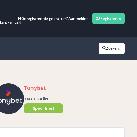
Geregistreerde gebruiker? Aanmelden
Registreren
kant van geld
Zoeken...
Tonybet
3.000+ Spellen
Speel hier!