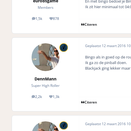
eurobsgame
En met bingo bedoel je Bingo
Ik zit hier minimaal tot 04:
Members
1,5k
878
posts
Reputation
Citeren
Geplaatst
12 maart 2016
10 
Bingo als in goed op de rou
Ik ga zo de pinball doen.
Blackjack ging lekker maar 
DennMann
Super High Roller
2,2k
1,3k
posts
Reputation
Citeren
Geplaatst
12 maart 2016
10 