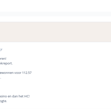
jr
ren!
okreport.
 gewonnen voor 112.57
.
asino en dan het HC!
ogte.