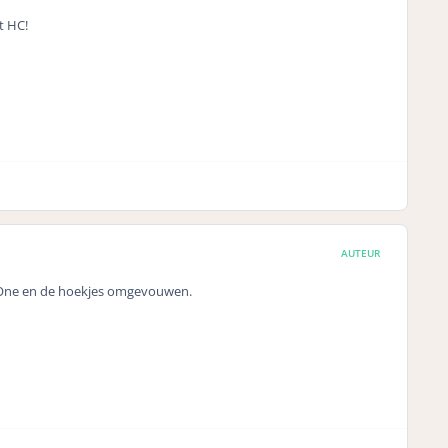
t HC!
AUTEUR
tOne en de hoekjes omgevouwen.