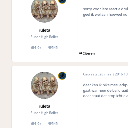
sorry voor late reactie dru
geef ik wel aan hoeveel nu
ruleta
Super High Roller
1,9k
545
posts
Reputation
Citeren
Geplaatst
28 maart 2016
10 
daar kan ik niks mee jackpo
gaat wanneer de bal draait
daar staat dat stoplichtje
ruleta
Super High Roller
1,9k
545
posts
Reputation