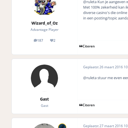
@ruleta
Kun je aangeven we
Met 100% zekerheid kan ik z
diverse casino's die online
in een posting/topic aand
Wizard_of_Oz
Advantage Player
187
2
posts
Reputation
Citeren
Geplaatst
26 maart 2016
10 
@ruleta stuur me even een 
Gast
Citeren
Gast
Geplaatst
27 maart 2016
10 