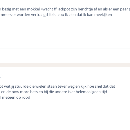
k bezig met een mokkel <wacht ff jackpot zijn berichtje af en als er een paar g
mmers er worden vertraagd liefst zou ik zien dat ik kan meekijken
jr
t wat jij stuurde die wielen staan tever weg en kijk hoe snel dat dat
 en de now more bets en bij die andere is er helemaal geen tijd
 al meteen op rood