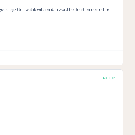
oeie bij zitten wat ik wil zien dan word het feest en de slechte
AUTEUR