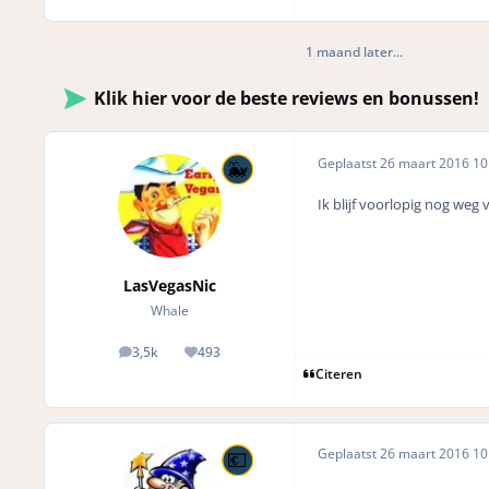
1 maand later...
Klik hier voor de beste reviews en bonussen!
Geplaatst
26 maart 2016
10 
Ik blijf voorlopig nog weg 
LasVegasNic
Whale
3,5k
493
posts
Reputation
Citeren
Geplaatst
26 maart 2016
10 