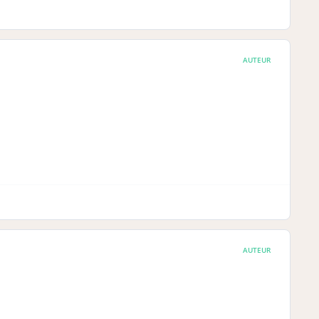
AUTEUR
AUTEUR