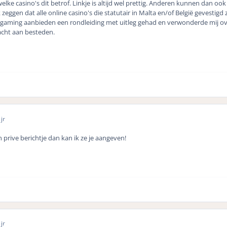
lke casino's dit betrof. Linkje is altijd wel prettig. Anderen kunnen dan o
eggen dat alle online casino's die statutair in Malta en/of België gevestigd z
 gaming aanbieden een rondleiding met uitleg gehad en verwonderde mij over d
acht aan besteden.
jr
prive berichtje dan kan ik ze je aangeven!
jr