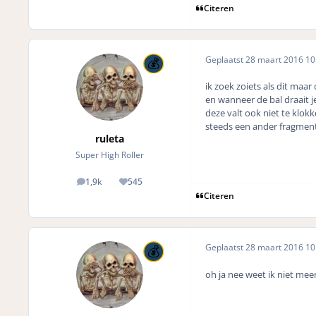
Citeren
Geplaatst
28 maart 2016
10 
ik zoek zoiets als dit maar
en wanneer de bal draait j
deze valt ook niet te klokke
steeds een ander fragment
ruleta
Super High Roller
1,9k
545
posts
Reputation
Citeren
Geplaatst
28 maart 2016
10 
oh ja nee weet ik niet mee