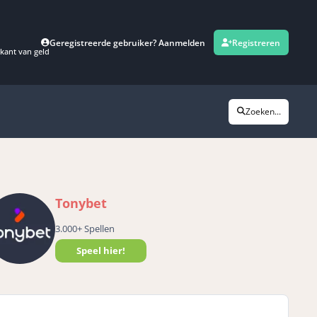
Geregistreerde gebruiker? Aanmelden
Registreren
kant van geld
Zoeken...
Tonybet
3.000+ Spellen
Speel hier!