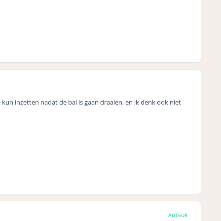
kun inzetten nadat de bal is gaan draaien, en ik denk ook niet
AUTEUR