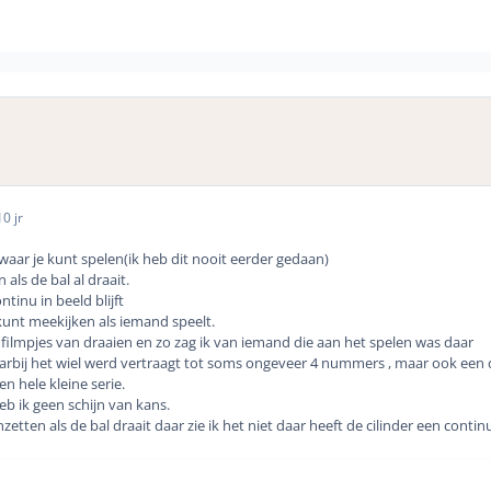
10 jr
 waar je kunt spelen(ik heb dit nooit eerder gedaan)
als de bal al draait.
ntinu in beeld blijft
e kunt meekijken als iemand speelt.
filmpjes van draaien en zo zag ik van iemand die aan het spelen was daar
waarbij het wiel werd vertraagt tot soms ongeveer 4 nummers , maar ook een
en hele kleine serie.
eb ik geen schijn van kans.
nzetten als de bal draait daar zie ik het niet daar heeft de cilinder een contin