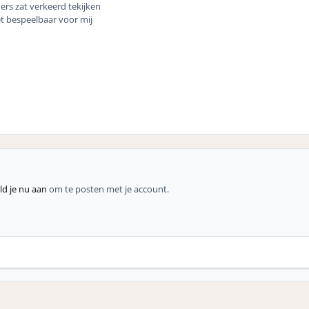
ers zat verkeerd tekijken
et bespeelbaar voor mij
d je nu aan
om te posten met je account.