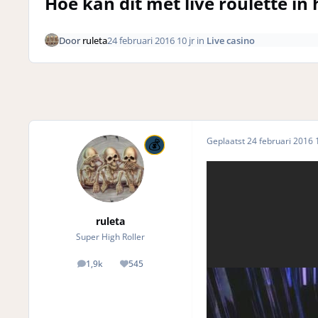
Hoe kan dit met live roulette in 
Door
ruleta
24 februari 2016
10 jr
in
Live casino
Geplaatst
24 februari 2016
ruleta
Super High Roller
1,9k
545
posts
Reputation