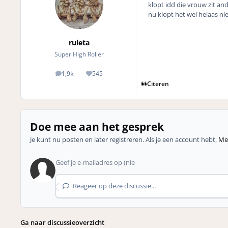
klopt idd die vrouw zit and
nu klopt het wel helaas ni
ruleta
Super High Roller
1,9k
545
posts
Reputation
Citeren
Doe mee aan het gesprek
Je kunt nu posten en later registreren. Als je een account hebt,
Mel
Reageer op deze discussie...
Ga naar discussieoverzicht