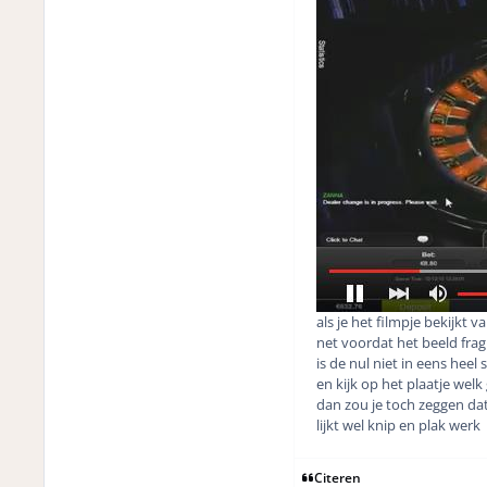
als je het filmpje bekijkt 
net voordat het beeld frag
is de nul niet in eens heel 
en kijk op het plaatje welk
dan zou je toch zeggen da
lijkt wel knip en plak werk
Citeren