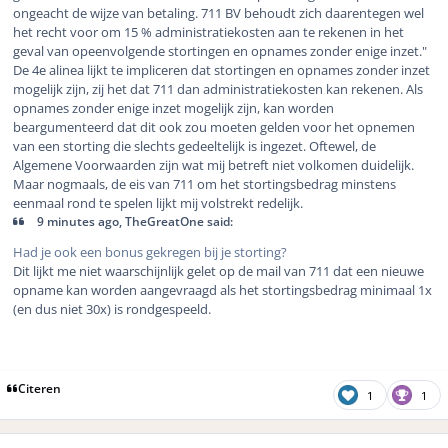
ongeacht de wijze van betaling. 711 BV behoudt zich daarentegen wel
het recht voor om 15 % administratiekosten aan te rekenen in het
geval van opeenvolgende stortingen en opnames zonder enige inzet."
De 4e alinea lijkt te impliceren dat stortingen en opnames zonder inzet
mogelijk zijn, zij het dat 711 dan administratiekosten kan rekenen. Als
opnames zonder enige inzet mogelijk zijn, kan worden
beargumenteerd dat dit ook zou moeten gelden voor het opnemen
van een storting die slechts gedeeltelijk is ingezet. Oftewel, de
Algemene Voorwaarden zijn wat mij betreft niet volkomen duidelijk.
Maar nogmaals, de eis van 711 om het stortingsbedrag minstens
eenmaal rond te spelen lijkt mij volstrekt redelijk.
9 minutes ago, TheGreatOne said:
Had je ook een bonus gekregen bij je storting?
Dit lijkt me niet waarschijnlijk gelet op de mail van 711 dat een nieuwe
opname kan worden aangevraagd als het stortingsbedrag minimaal 1x
(en dus niet 30x) is rondgespeeld.
Citeren
1
1
Author stats