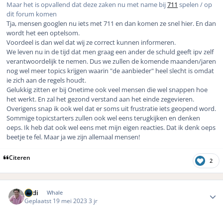
Maar het is opvallend dat deze zaken nu met name bij
711
spelen / op
dit forum komen
Tja, mensen googlen nu iets met 711 en dan komen ze snel hier. En dan
wordt het een optelsom.
Voordeel is dan wel dat wij ze correct kunnen informeren.
We leven nu in de tijd dat men graag een ander de schuld geeft ipv zelf
verantwoordelijk te nemen. Dus we zullen de komende maanden/jaren
nog wel meer topics krijgen waarin "de aanbieder" heel slecht is omdat
ie zich aan de regels houdt.
Gelukkig zitten er bij Onetime ook veel mensen die wel snappen hoe
het werkt. En zal het gezond verstand aan het einde zegevieren.
Overigens snap ik ook wel dat er soms uit frustratie iets geopend word.
Sommige topicstarters zullen ook wel eens terugkijken en denken
oeps. Ik heb dat ook wel eens met mijn eigen reacties. Dat ik denk oeps
beetje te fel. Maar ja we zijn allemaal mensen!
Citeren
2
Author stats
Rudi
Whale
Geplaatst
19 mei 2023
3 jr