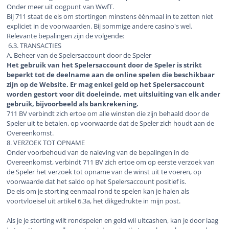
Onder meer uit oogpunt van WwfT.
Bij 711 staat de eis om stortingen minstens éénmaal in te zetten niet
expliciet in de voorwaarden. Bij sommige andere casino's wel.
Relevante bepalingen zijn de volgende:
6.3. TRANSACTIES
A. Beheer van de Spelersaccount door de Speler
Het gebruik van het Spelersaccount door de Speler is strikt
beperkt tot de deelname aan de online spelen die beschikbaar
zijn op de Website. Er mag enkel geld op het Spelersaccount
worden gestort voor dit doeleinde, met uitsluiting van elk ander
gebruik, bijvoorbeeld als bankrekening.
711 BV verbindt zich ertoe om alle winsten die zijn behaald door de
Speler uit te betalen, op voorwaarde dat de Speler zich houdt aan de
Overeenkomst.
8. VERZOEK TOT OPNAME
Onder voorbehoud van de naleving van de bepalingen in de
Overeenkomst, verbindt 711 BV zich ertoe om op eerste verzoek van
de Speler het verzoek tot opname van de winst uit te voeren, op
voorwaarde dat het saldo op het Spelersaccount positief is.
De eis om je storting eenmaal rond te spelen kan je halen als
voortvloeisel uit artikel 6.3a, het dikgedrukte in mijn post.
Als je je storting wilt rondspelen en geld wil uitcashen, kan je door laag