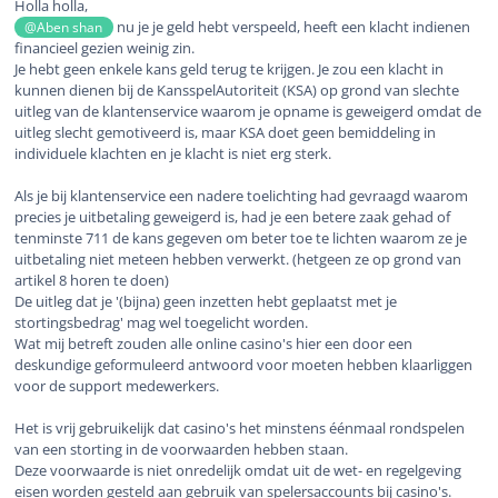
Holla holla,
nu je je geld hebt verspeeld, heeft een klacht indienen
@Aben shan
financieel gezien weinig zin.
Je hebt geen enkele kans geld terug te krijgen. Je zou een klacht in
kunnen dienen bij de KansspelAutoriteit (KSA) op grond van slechte
uitleg van de klantenservice waarom je opname is geweigerd omdat de
uitleg slecht gemotiveerd is, maar KSA doet geen bemiddeling in
individuele klachten en je klacht is niet erg sterk.
Als je bij klantenservice een nadere toelichting had gevraagd waarom
precies je uitbetaling geweigerd is, had je een betere zaak gehad of
tenminste 711 de kans gegeven om beter toe te lichten waarom ze je
uitbetaling niet meteen hebben verwerkt. (hetgeen ze op grond van
artikel 8 horen te doen)
De uitleg dat je '(bijna) geen inzetten hebt geplaatst met je
stortingsbedrag' mag wel toegelicht worden.
Wat mij betreft zouden alle online casino's hier een door een
deskundige geformuleerd antwoord voor moeten hebben klaarliggen
voor de support medewerkers.
Het is vrij gebruikelijk dat casino's het minstens éénmaal rondspelen
van een storting in de voorwaarden hebben staan.
Deze voorwaarde is niet onredelijk omdat uit de wet- en regelgeving
eisen worden gesteld aan gebruik van spelersaccounts bij casino's.