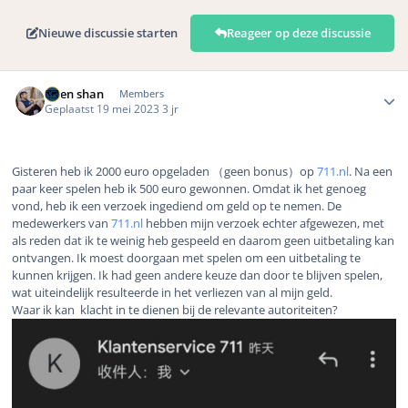
Nieuwe discussie starten
Reageer op deze discussie
Author stats
Aben shan
Members
Geplaatst
19 mei 2023
3 jr
Gisteren heb ik 2000 euro opgeladen （geen bonus）op
711.nl
. Na een
paar keer spelen heb ik 500 euro gewonnen. Omdat ik het genoeg
vond, heb ik een verzoek ingediend om geld op te nemen. De
medewerkers van
711.nl
hebben mijn verzoek echter afgewezen, met
als reden dat ik te weinig heb gespeeld en daarom geen uitbetaling kan
ontvangen. Ik moest doorgaan met spelen om een uitbetaling te
kunnen krijgen. Ik had geen andere keuze dan door te blijven spelen,
wat uiteindelijk resulteerde in het verliezen van al mijn geld.
Waar ik kan klacht in te dienen bij de relevante autoriteiten?