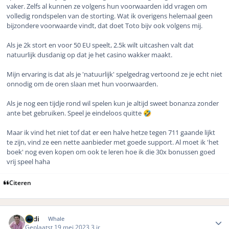
vaker. Zelfs al kunnen ze volgens hun voorwaarden idd vragen om
volledig rondspelen van de storting. Wat ik overigens helemaal geen
bijzondere voorwaarde vindt, dat doet Toto bijv ook volgens mij.
Als je 2k stort en voor 50 EU speelt, 2.5k wilt uitcashen valt dat
natuurlijk dusdanig op dat je het casino wakker maakt.
Mijn ervaring is dat als je 'natuurlijk' spelgedrag vertoond ze je echt niet
onnodig om de oren slaan met hun voorwaarden.
Als je nog een tijdje rond wil spelen kun je altijd sweet bonanza zonder
ante bet gebruiken. Speel je eindeloos quitte
🤣
Maar ik vind het niet tof dat er een halve hetze tegen 711 gaande lijkt
te zijn, vind ze een nette aanbieder met goede support. Al moet ik 'het
boek' nog even kopen om ook te leren hoe ik die 30x bonussen goed
vrij speel haha
Citeren
Author stats
Rudi
Whale
Geplaatst
19 mei 2023
3 jr