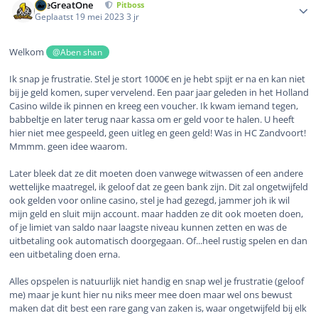
TheGreatOne
Pitboss
Geplaatst
19 mei 2023
3 jr
Welkom
@Aben shan
Ik snap je frustratie. Stel je stort 1000€ en je hebt spijt er na en kan niet
bij je geld komen, super vervelend. Een paar jaar geleden in het Holland
Casino wilde ik pinnen en kreeg een voucher. Ik kwam iemand tegen,
babbeltje en later terug naar kassa om er geld voor te halen. U heeft
hier niet mee gespeeld, geen uitleg en geen geld! Was in HC Zandvoort!
Mmmm. geen idee waarom.
Later bleek dat ze dit moeten doen vanwege witwassen of een andere
wettelijke maatregel, ik geloof dat ze geen bank zijn. Dit zal ongetwijfeld
ook gelden voor online casino, stel je had gezegd, jammer joh ik wil
mijn geld en sluit mijn account. maar hadden ze dit ook moeten doen,
of je limiet van saldo naar laagste niveau kunnen zetten en was de
uitbetaling ook automatisch doorgegaan. Of...heel rustig spelen en dan
een uitbetaling doen erna.
Alles opspelen is natuurlijk niet handig en snap wel je frustratie (geloof
me) maar je kunt hier nu niks meer mee doen maar wel ons bewust
maken dat dit best een rare gang van zaken is, waar ongetwijfeld bij elk