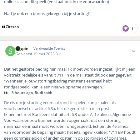
online casino dit speelt (en staat ook in de voorwaarden)
Had je ook een bonus gekregen bij je storting?
Citeren
1
Author stats
soppie
Verdwaalde Toerist
Geplaatst
19 mei 2023
3 jr
Dat het gestorte bedrag minimaal 1x moet worden ingezet, lijkt mij een
volstrekt redelijke eis vanuit 711. In de mail staat dit ook aangegeven:
"Wanneer je jouw stortingsbedrag minstens eenmaal hebt
rondgespeeld, kan je een nieuwe opname aanvragen."
3 hours ago, Rudi said:
De eis om je storting eenmaal rond te spelen kan je halen als
voortvloeisel uit artikel 6.3a, het dikgedrukte in mijn post.
Ik ben het met Rudi eens dat uit art. 6.3 onder A, 1e alinea, Algemene
Voorwaarden zou kunnen worden opgemaakt dat een storting
minimaal eenmaal moet worden rondgespeeld. Echter, de 4e alinea
van voornoemde bepaling maakt het iets ingewikkelder: "711 BV houdt
geen commissieloon of ander kosten in op stortingen of opnames,