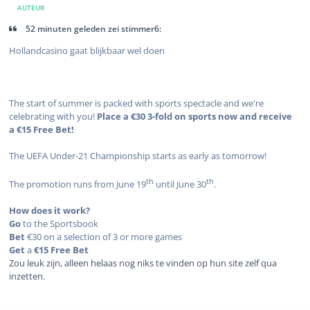
AUTEUR
52 minuten geleden zei stimmer6:
Hollandcasino gaat blijkbaar wel doen
The start of summer is packed with sports spectacle and we're
celebrating with you!
Place a €30 3-fold on sports now and receive
a €15 Free Bet!
The UEFA Under-21 Championship starts as early as tomorrow!
th
th
The promotion runs from June 19
until June 30
.
How does it work?
Go
to the Sportsbook
Bet
€30 on a selection of 3 or more games
Get
a
€15 Free Bet
Zou leuk zijn, alleen helaas nog niks te vinden op hun site zelf qua
inzetten.