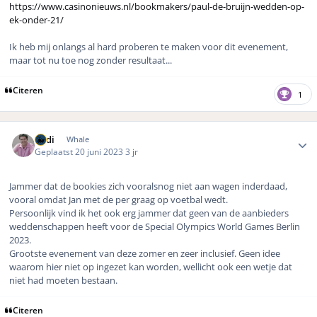
https://www.casinonieuws.nl/bookmakers/paul-de-bruijn-wedden-op-
ek-onder-21/
Ik heb mij onlangs al hard proberen te maken voor dit evenement,
maar tot nu toe nog zonder resultaat...
Citeren
1
Author stats
Rudi
Whale
Geplaatst
20 juni 2023
3 jr
Jammer dat de bookies zich vooralsnog niet aan wagen inderdaad,
vooral omdat Jan met de per graag op voetbal wedt.
Persoonlijk vind ik het ook erg jammer dat geen van de aanbieders
weddenschappen heeft voor de Special Olympics World Games Berlin
2023.
Grootste evenement van deze zomer en zeer inclusief. Geen idee
waarom hier niet op ingezet kan worden, wellicht ook een wetje dat
niet had moeten bestaan.
Citeren