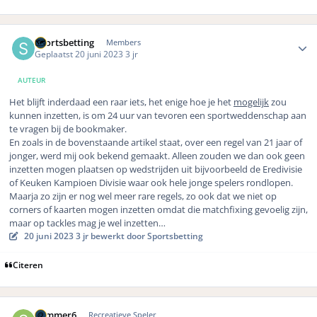
Author stats
Sportsbetting
Members
Geplaatst
20 juni 2023
3 jr
AUTEUR
Het blijft inderdaad een raar iets, het enige hoe je het
mogelijk
zou
kunnen inzetten, is om 24 uur van tevoren een sportweddenschap aan
te vragen bij de bookmaker.
En zoals in de bovenstaande artikel staat, over een regel van 21 jaar of
jonger, werd mij ook bekend gemaakt. Alleen zouden we dan ook geen
inzetten mogen plaatsen op wedstrijden uit bijvoorbeeld de Eredivisie
of Keuken Kampioen Divisie waar ook hele jonge spelers rondlopen.
Maarja zo zijn er nog wel meer rare regels, zo ook dat we niet op
corners of kaarten mogen inzetten omdat die matchfixing gevoelig zijn,
maar op tackles mag je wel inzetten…
20 juni 2023
3 jr
bewerkt door Sportsbetting
Citeren
Author stats
stimmer6
Recreatieve Speler