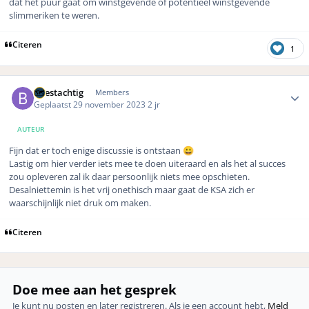
dat het puur gaat om winstgevende of potentieel winstgevende
slimmeriken te weren.
Citeren
1
Author stats
Beestachtig
Members
Geplaatst
29 november 2023
2 jr
AUTEUR
Fijn dat er toch enige discussie is ontstaan
😀
Lastig om hier verder iets mee te doen uiteraard en als het al succes
zou opleveren zal ik daar persoonlijk niets mee opschieten.
Desalniettemin is het vrij onethisch maar gaat de KSA zich er
waarschijnlijk niet druk om maken.
Citeren
Doe mee aan het gesprek
Je kunt nu posten en later registreren. Als je een account hebt,
Meld