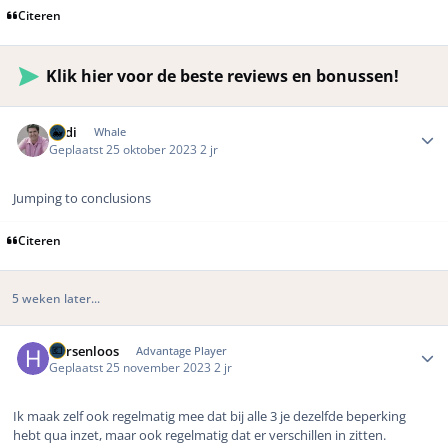
Citeren
Klik hier voor de beste reviews en bonussen!
Author stats
Rudi
Whale
Geplaatst
25 oktober 2023
2 jr
Jumping to conclusions
Citeren
5 weken later...
Author stats
Hersenloos
Advantage Player
Geplaatst
25 november 2023
2 jr
Ik maak zelf ook regelmatig mee dat bij alle 3 je dezelfde beperking
hebt qua inzet, maar ook regelmatig dat er verschillen in zitten.