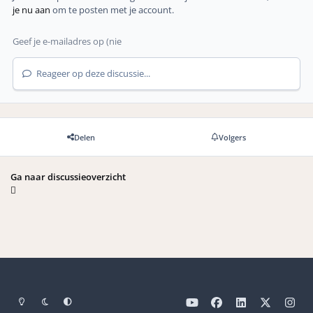
je nu aan
om te posten met je account.
Reageer op deze discussie...
Delen
Volgers
Ga naar discussieoverzicht
Light Mode
Dark Mode
Systeemvoorkeuren
y
f
l
x
i