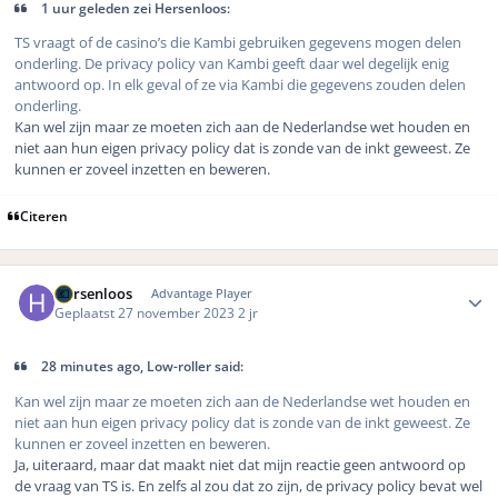
1 uur geleden zei Hersenloos:
TS vraagt of de casino’s die Kambi gebruiken gegevens mogen delen
onderling. De privacy policy van Kambi geeft daar wel degelijk enig
antwoord op. In elk geval of ze via Kambi die gegevens zouden delen
onderling.
Kan wel zijn maar ze moeten zich aan de Nederlandse wet houden en
niet aan hun eigen privacy policy dat is zonde van de inkt geweest. Ze
kunnen er zoveel inzetten en beweren.
Citeren
Author stats
Hersenloos
Advantage Player
Geplaatst
27 november 2023
2 jr
28 minutes ago, Low-roller said:
Kan wel zijn maar ze moeten zich aan de Nederlandse wet houden en
niet aan hun eigen privacy policy dat is zonde van de inkt geweest. Ze
kunnen er zoveel inzetten en beweren.
Ja, uiteraard, maar dat maakt niet dat mijn reactie geen antwoord op
de vraag van TS is. En zelfs al zou dat zo zijn, de privacy policy bevat wel