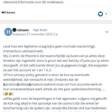
relevante informatie voor dit onderwerp.
Citeren
1
Author stats
Hansheem
High Roller
Geplaatst
27 november 2023
2 jr
Leuk hoe een legitieme vraag bijna geen normale reactie krijgt.
(Hersenloos uiteraard wel).
My 2 cents: de theorie is dat waarschijnlijk op basis van ip adres deze
limieten zijn ingesteld. Kans is groot dat een betcity of jacks jou ip adres
doorgeeft, of dat zelfs kambi direct jou ip gegevens krijgt. Die koppelen
ze aan het account en 1 en 1 is 2.
Of hun privacy policy getoetst is door de ksa op eventuele
wettelijkheid, dat verwacht ik niet. Ondanks dat de
K
ansloos
S
telletje
A
mateurs bekend staat om hun accurate werk en
hun onverwoestbare werk ethiek als het gaat spelersbescherming ….
(
)
🤣
🤣
zelfde geldt voor de beperkingen in het algemeen, volgens mij geloofd
de KSA nog altijd in het sprookje van de casino’s dat die enkel ter
bescherming van de spelers zijn, terwijl elke blinde vink kan bedenken