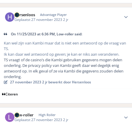
Author stats
Hersenloos
Advantage Player
Geplaatst
27 november 2023
2 jr
On 11/25/2023 at 6:36 PM, Low-roller said:
Kan wel zijn van Kambi maar dat is niet een antwoord op de vraag van
TS.
Ik kan daar wel antwoord op geven; je kan er niks aan veranderen.
TS vraagt of de casino’s die Kambi gebruiken gegevens mogen delen
onderling. De privacy policy van Kambi geeft daar wel degelijk enig
antwoord op. In elk geval of ze via Kambi die gegevens zouden delen
onderling.
27 november 2023
2 jr
bewerkt door Hersenloos
Citeren
Author stats
Low-roller
High Roller
Geplaatst
27 november 2023
2 jr