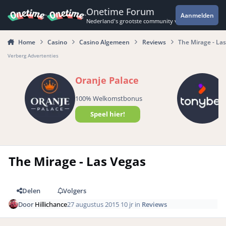
Spring naar bijdragen
Onetime Forum
Aanmelden
Nederland's grootste community voor de spannende 
Home
Casino
Casino Algemeen
Reviews
The Mirage - La
Verberg Advertenties
Oranje Palace
100% Welkomstbonus
Speel hier!
The Mirage - Las Vegas
Delen
Volgers
Door
Hillichance
27 augustus 2015
10 jr
in
Reviews