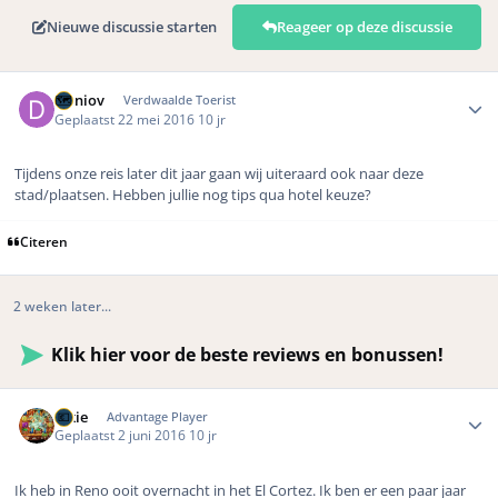
Nieuwe discussie starten
Reageer op deze discussie
Author stats
Daniov
Verdwaalde Toerist
Geplaatst
22 mei 2016
10 jr
Tijdens onze reis later dit jaar gaan wij uiteraard ook naar deze
stad/plaatsen. Hebben jullie nog tips qua hotel keuze?
Citeren
2 weken later...
Klik hier voor de beste reviews en bonussen!
Author stats
nikie
Advantage Player
Geplaatst
2 juni 2016
10 jr
Ik heb in Reno ooit overnacht in het El Cortez. Ik ben er een paar jaar