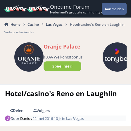
Spring naar bijdragen
Onetime Forum
Aanmelden
Nederland's grootste community voor de spannende 
Home
Casino
Las Vegas
Hotel/casino's Reno en Laughlin
Verberg Advertenties
Oranje Palace
100% Welkomstbonus
Speel hier!
Hotel/casino's Reno en Laughlin
Delen
Volgers
Door
Daniov
22 mei 2016
10 jr
in
Las Vegas