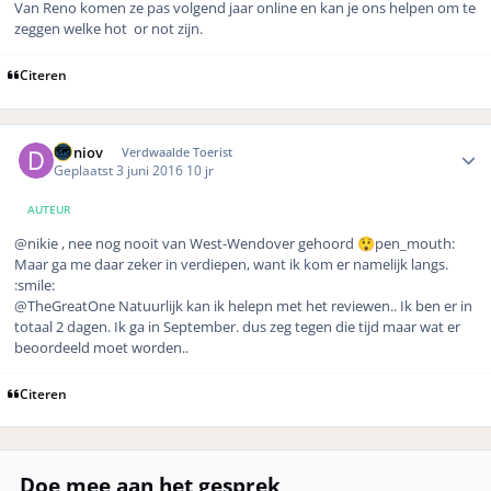
Van Reno komen ze pas volgend jaar online en kan je ons helpen om te
zeggen welke hot or not zijn.
Citeren
Author stats
Daniov
Verdwaalde Toerist
Geplaatst
3 juni 2016
10 jr
AUTEUR
@nikie
, nee nog nooit van West-Wendover gehoord
pen_mouth:
😲
Maar ga me daar zeker in verdiepen, want ik kom er namelijk langs.
:smile:
@TheGreatOne
Natuurlijk kan ik helepn met het reviewen.. Ik ben er in
totaal 2 dagen. Ik ga in September. dus zeg tegen die tijd maar wat er
beoordeeld moet worden..
Citeren
Doe mee aan het gesprek