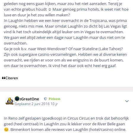
geleden nog eens gaan kijken, maar zou het niet aanraden. Tenzij je
van echte griebus houdt ☺️ Maar genoeg prima hotels, ik weet niet hoe
luxe en duur je het zou willen maken?
In Laughlin hebben we een keer overnacht in de Tropicana, was prima
genoeg, niets mis mee. Maar omdat Laughlin zo dicht bij Las Vegas ligt
vind ik het toch uiteindelijk altijd leuker om in Vegas te overnachten.
We gaan wel altijd zeker een dagje naar Laughlin maar dus niet om te
overnachten.
Ga je ook b.v. naar West-Wendover? Of naar Stateline (Lake Tahoe)?
Zijn ook supergave casino-verzamelingen. Hebben we al diverse keren
overnacht, we rijden er voor om als we enigszins in de buurt komen,
om daar te overnachten. Ik vind het daar ook echt heel erg gaaf.
Citeren
Author stats
TheGreatOne
Pitboss
Geplaatst
2 juni 2016
10 jr
In Reno zelf geslapen (goedkoop) in Circus Circus en trok dat behoorlijk
goed (heel centraal) In Laughlin zou ik lekker voor de River Belle gaan
. Binnenkort komen alle reviews van Laughlin (hotel/casino) online.
😊