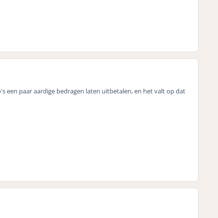
o's een paar aardige bedragen laten uitbetalen, en het valt op dat