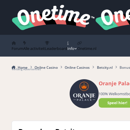
Spring naar bijdragen
Forum
Alle activiteit
Leaderboard
Info
Onetime.nl
Home
Online Casino
Online Casinos
Betcity.nl
Bonus
Verberg Advertenties
Oranje Pala
100% Welkomstb
Speel hier!