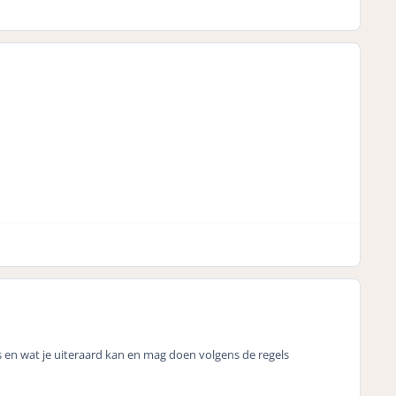
is en wat je uiteraard kan en mag doen volgens de regels