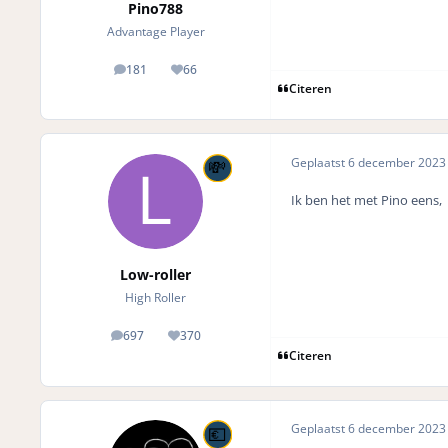
Pino788
Advantage Player
181
66
posts
Reputation
Citeren
Geplaatst
6 december 202
Ik ben het met Pino eens, S
Low-roller
High Roller
697
370
posts
Reputation
Citeren
Geplaatst
6 december 202