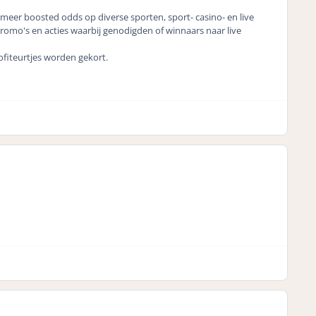
og meer boosted odds op diverse sporten, sport- casino- en live
romo's en acties waarbij genodigden of winnaars naar live
ofiteurtjes worden gekort.