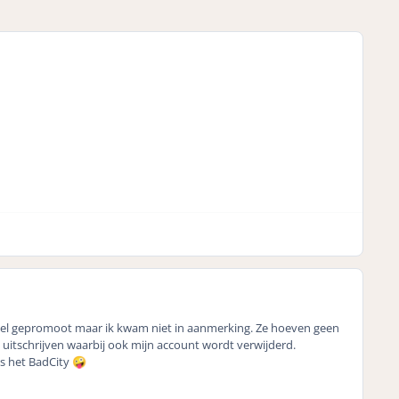
 wel gepromoot maar ik kwam niet in aanmerking. Ze hoeven geen
 uitschrijven waarbij ook mijn account wordt verwijderd.
is het BadCity
🤪