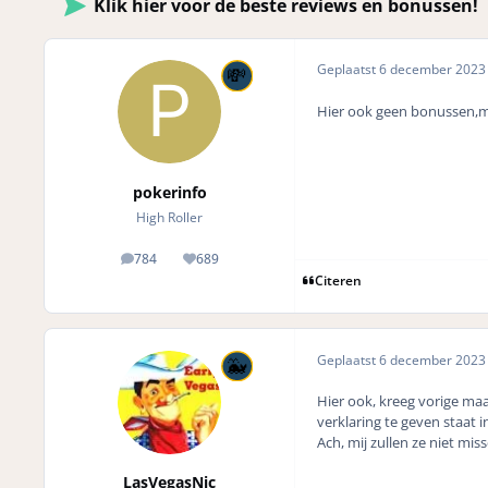
Klik hier voor de beste reviews en bonussen!
Geplaatst
6 december 202
Hier ook geen bonussen,m
pokerinfo
High Roller
784
689
posts
Reputation
Citeren
Geplaatst
6 december 202
Hier ook, kreeg vorige ma
verklaring te geven staat 
Ach, mij zullen ze niet mis
LasVegasNic