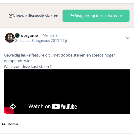
Nieuwe discussie starten
Reageer op deze discussie
Author stats
eurobsgame
Members
Geplaatst
3 augustus 2015
11 jr
Geweldig leuke feature dit , met dobbelstenen en steeds hoger
oplopende wins.
Waar zou deze kast staan ?
Citeren