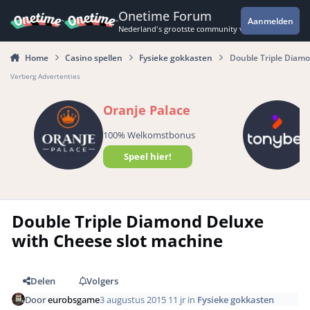
Spring naar bijdragen
Onetime Forum
Aanmelden
Nederland's grootste community voor de spannende 
Home
Casino spellen
Fysieke gokkasten
Double Triple Diam
Verberg Advertenties
Oranje Palace
100% Welkomstbonus
Speel hier!
Double Triple Diamond Deluxe
with Cheese slot machine
Delen
Volgers
Door
eurobsgame
3 augustus 2015
11 jr
in
Fysieke gokkasten