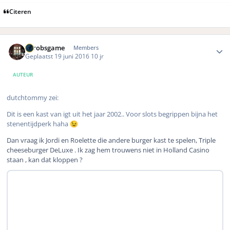
Citeren
Author stats
eurobsgame
Members
Geplaatst
19 juni 2016
10 jr
AUTEUR
dutchtommy zei:
Dit is een kast van igt uit het jaar 2002.. Voor slots begrippen bijna het
stenentijdperk haha
😉
Dan vraag ik Jordi en Roelette die andere burger kast te spelen, Triple
cheeseburger DeLuxe . Ik zag hem trouwens niet in Holland Casino
staan , kan dat kloppen ?