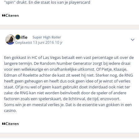
''spin'' drukt. En die staat los van je playerscard
Citeren
Author stats
Wolfie
Super High Roller
Geplaatst
13 juni 2016
10 jr
Een gokkast in HC of Las Vegas betaalt een vast percentage uit over de
langere termijn. De Random Number Generator zorgt bij iedere draai
voor een willekeurige en onafhankelijke uitkomst. Of Pietje, Klaasje,
Edman of Roelette achter de kast zit weet hij niet. Sterker nog, de RNG
heeft geen geheugen en heeft dus ook geen idee of je winst of verlies
staat. Of je nu wel of geen kaart gebruikt doet inderdaad ook niet ter
zake: de RNG kan niet worden beïnvloedt door de speler of andere
factoren zoals een spelerskaart, de lichtinval, de tijd, enzovoort.
Soms win je en meestal verlies je. Dat is de essentie van gokken in een
casino.
Citeren