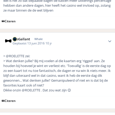
wel is het zo dat bepaalde dagen de kasten meer uitkerings percentage
hebben dan andere dagen, hier heeft het casino wel invloed op, zolang
ze maar binnen de de wet blijven
Citeren
Author stats
TheGallant
Whale
Geplaatst
13 juni 2016
10 jr
> @ROELETTE zei:
> Wat denken jullie? Bij mij voelen al die kaarten erg 'rigged' aan. Ze
houden bij hoeveel je wint en verliest etc. 'Toevallig' is de eerste dag op
zo een kaart tot nu toe fantastisch, de dagen er na win ik niets meer. Ik
blijf dan uiteraard wel in dat casino, want ik heb de eerste dag dik
gewonnen... Wat denken jullie? Gemanipuleerd of niet en is dat bij de
favorites kaart ook of niet?
Dikke onzin @ROELETTE . Dat zou wat zijn 😉
Citeren