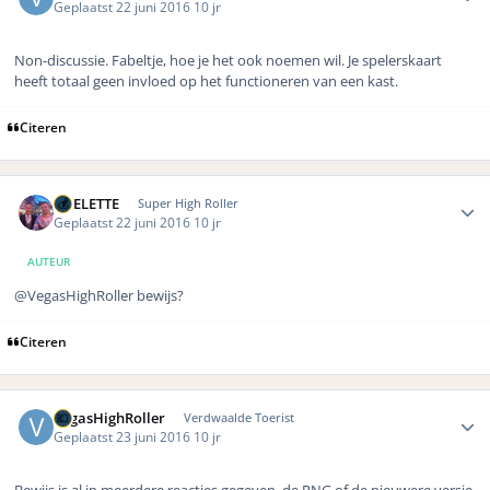
Geplaatst
22 juni 2016
10 jr
Non-discussie. Fabeltje, hoe je het ook noemen wil. Je spelerskaart
heeft totaal geen invloed op het functioneren van een kast.
Citeren
Author stats
ROELETTE
Super High Roller
Geplaatst
22 juni 2016
10 jr
AUTEUR
@VegasHighRoller bewijs?
Citeren
Author stats
VegasHighRoller
Verdwaalde Toerist
Geplaatst
23 juni 2016
10 jr