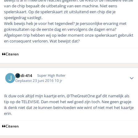
Bewijs is al in meerdere reacties gegeven. de RNG of de nieuwere versie
van de chip bepaalt de uitbetaling van een machine. Niet eens
spelerskaart. Op de spelerskaart zit uitsluitend een chip die je
speelgedrag vastlegt.
Welk bewijs heb je voor het tegendeel? Je persoonlijke ervaring met
gokresultaten op de eerste dag en vervolgens de dagen erna?
Afgelopen trip hebben wij op ieder moment onze spelerskaart gebruikt
en consequent verloren. Wat bewijst dat?
Citeren
Author stats
jordi-414
Super High Roller
Geplaatst
23 juni 2016
10 jr
Ik duw ook altijd mijn kaartje erin,
@TheGreatOne gaf dit namelijk als
tip op de TELEVISIE. Dan moet het wel goed zijn toch. Nee geen grapje
ik denk niet dat ze kunnen beïnvloeden wie wint of niet met het kaartje
erin.
Citeren