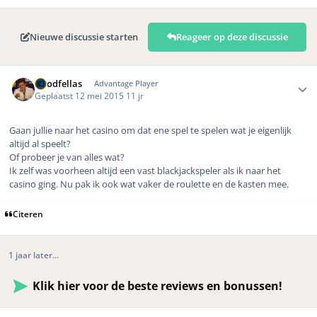
Nieuwe discussie starten
Reageer op deze discussie
Author stats
Goodfellas
Advantage Player
Geplaatst
12 mei 2015
11 jr
Gaan jullie naar het casino om dat ene spel te spelen wat je eigenlijk
altijd al speelt?
Of probeer je van alles wat?
Ik zelf was voorheen altijd een vast blackjackspeler als ik naar het
casino ging. Nu pak ik ook wat vaker de roulette en de kasten mee.
Citeren
1 jaar later...
Klik hier voor de beste reviews en bonussen!
Author stats