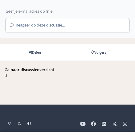
Reageer op deze discussie...
Delen
Volgers
Ga naar discussieoverzicht
Light Mode
Dark Mode
Systeemvoorkeuren
y
f
l
x
i
o
a
i
n
Taal
Privacybeleid
Cookies