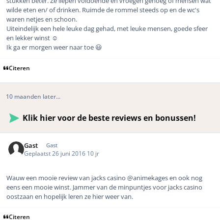
stukken beter. Ze liepen voldoende en vroegen genoeg of mensen wat
wilde eten en/ of drinken. Ruimde de rommel steeds op en de wc's
waren netjes en schoon.
Uiteindelijk een hele leuke dag gehad, met leuke mensen, goede sfeer
en lekker winst ☺️
Ik ga er morgen weer naar toe 😃
Citeren
10 maanden later...
Klik hier voor de beste reviews en bonussen!
Gast
Gast
Geplaatst
26 juni 2016
10 jr
Wauw een mooie review van jacks casino
@animekages en ook nog
eens een mooie winst. Jammer van de minpuntjes voor jacks casino
oostzaan en hopelijk leren ze hier weer van.
Citeren