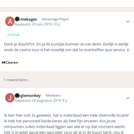
Author stats
animekages
Advantage Player
Geplaatst
26 juni 2016
10 jr
AUTEUR
Dank je
@JackPot. En ja de puntjes kunnen ze van leren. Eerlijk is eerlijk
sinds de casino tour is het moeilijk om dat te overtreffen qua service ☺️
Citeren
1 maand later...
Author stats
Junglemonkey
Members
Geplaatst
24 augustus 2016
9 jr
Ik ben hier ook 2x geweest, het is inderdaad een hele sfeervolle locatie!
Ik heb het personeel beide keren als heel fijn ervaren, dus jouw
minpunten zullen inderdaad liggen aan wie er op dat moment werkt.
Het is in ieder geval een aanrader voor als je in de buurt bent, zou ik