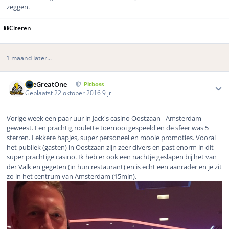
zeggen.
Citeren
1 maand later...
Author stats
TheGreatOne
Pitboss
Geplaatst
22 oktober 2016
9 jr
Vorige week een paar uur in Jack's casino Oostzaan - Amsterdam
geweest. Een prachtig roulette toernooi gespeeld en de sfeer was 5
sterren. Lekkere hapjes, super personeel en mooie promoties. Vooral
het publiek (gasten) in Oostzaan zijn zeer divers en past enorm in dit
super prachtige casino. Ik heb er ook een nachtje geslapen bij het van
der Valk en gegeten (in hun restaurant) en is echt een aanrader en je zit
zo in het centrum van Amsterdam (15min).