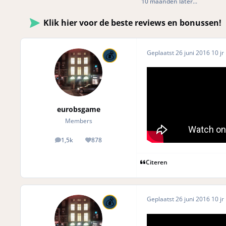
10 maanden later...
Klik hier voor de beste reviews en bonussen!
Geplaatst
26 juni 2016
10 jr
eurobsgame
Members
1,5k
878
posts
Reputation
Citeren
Geplaatst
26 juni 2016
10 jr