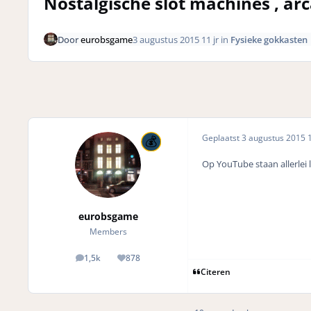
Nostalgische slot machines , ar
Door
eurobsgame
3 augustus 2015
11 jr
in
Fysieke gokkasten
Geplaatst
3 augustus 2015
1
Op YouTube staan allerlei 
eurobsgame
Members
1,5k
878
posts
Reputation
Citeren