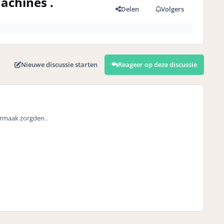
achines .
Delen
Volgers
Nieuwe discussie starten
Reageer op deze discussie
ermaak zorgden .