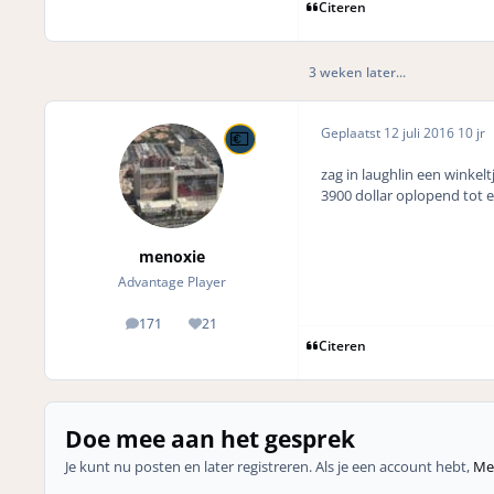
Citeren
3 weken later...
Geplaatst
12 juli 2016
10 jr
zag in laughlin een winkelt
3900 dollar oplopend tot e
menoxie
Advantage Player
171
21
posts
Reputation
Citeren
Doe mee aan het gesprek
Je kunt nu posten en later registreren. Als je een account hebt,
Mel