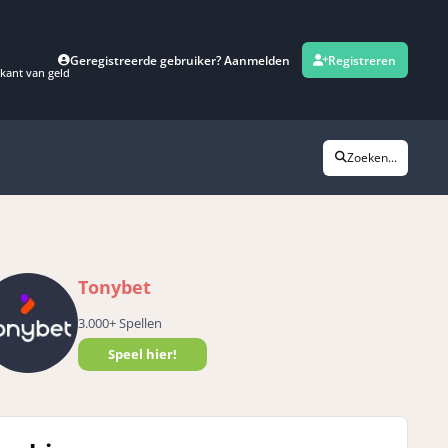
Geregistreerde gebruiker? Aanmelden
Registreren
kant van geld
Zoeken...
Tonybet
3.000+ Spellen
Speel hier!