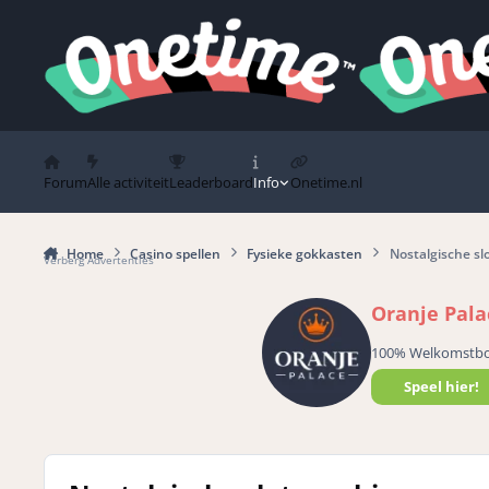
Spring naar bijdragen
Forum
Alle activiteit
Leaderboard
Info
Onetime.nl
Home
Casino spellen
Fysieke gokkasten
Nostalgische sl
Verberg Advertenties
Oranje Pala
100% Welkomstb
Speel hier!