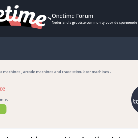
Onetime Forum
Nederland's grootste community voor de spannende 
ot machines , arcade machines and trade stimulator machines .
ce
onus