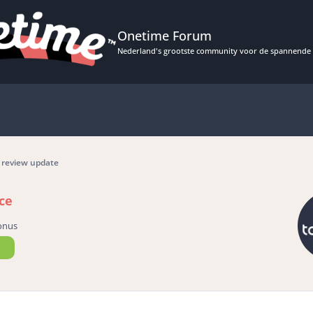
Onetime Forum
Nederland's grootste community voor de spannende 
s review update
ce
onus