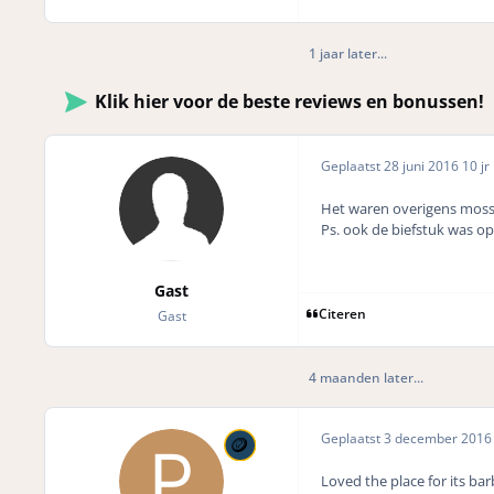
1 jaar later...
Klik hier voor de beste reviews en bonussen!
Geplaatst
28 juni 2016
10 jr
Het waren overigens mosse
Ps. ook de biefstuk was o
Gast
Citeren
Gast
4 maanden later...
Geplaatst
3 december 201
Loved the place for its bar