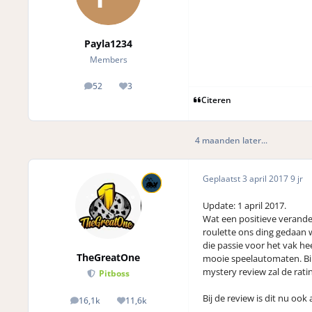
Payla1234
Members
52
3
posts
Reputation
Citeren
4 maanden later...
Geplaatst
3 april 2017
9 jr
Update: 1 april 2017.
Wat een positieve verande
roulette ons ding gedaan 
die passie voor het vak hee
TheGreatOne
mooie speelautomaten. Bin
mystery review zal de rat
Pitboss
Bij de review is dit nu ook
16,1k
11,6k
posts
Reputation