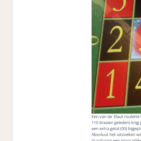
Een van de Elaut roulette 
110 draaien geleden) krijg
een extra getal (00) bijgep
Absoluut het uitzoeken waa
In ruil voor een mooi arti