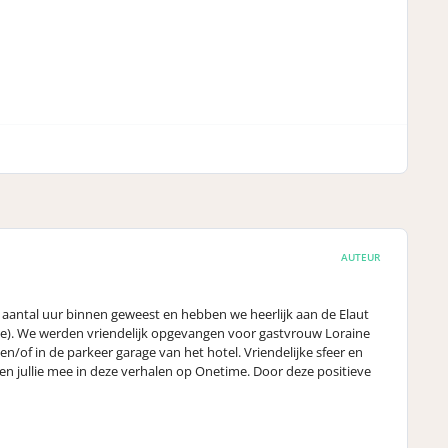
AUTEUR
aantal uur binnen geweest en hebben we heerlijk aan de Elaut
te). We werden vriendelijk opgevangen voor gastvrouw Loraine
 en/of in de parkeer garage van het hotel. Vriendelijke sfeer en
n jullie mee in deze verhalen op Onetime. Door deze positieve