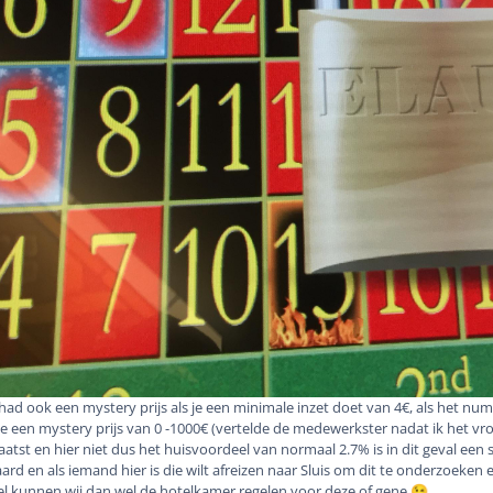
had ook een mystery prijs als je een minimale inzet doet van 4€, als het num
 je een mystery prijs van 0 -1000€ (vertelde de medewerkster nadat ik het vr
laatst en hier niet dus het huisvoordeel van normaal 2.7% is in dit geval een 
rd en als iemand hier is die wilt afreizen naar Sluis om dit te onderzoeken e
kel kunnen wij dan wel de hotelkamer regelen voor deze of gene
😉