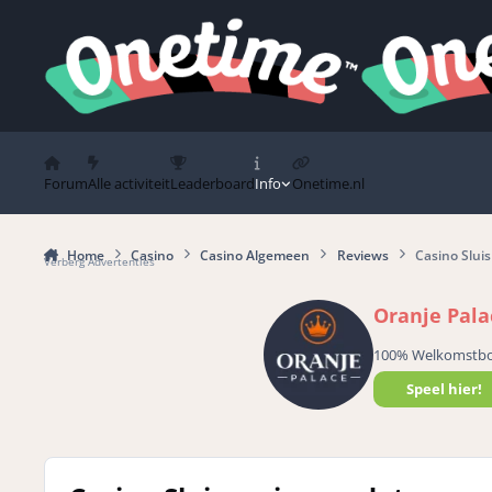
Spring naar bijdragen
Forum
Alle activiteit
Leaderboard
Info
Onetime.nl
Home
Casino
Casino Algemeen
Reviews
Casino Slui
Verberg Advertenties
Oranje Pala
100% Welkomstb
Speel hier!