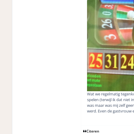
Wat we regelmatig tegenko
spelen (terwijl ik dat nie
was maar was mij zelf gee
werd. Even de gastvrouw er
Citeren