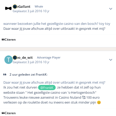
Author stats
TheGallant
Whale
Geplaatst
3 juli 2016
10 jr
wanneer bezoeken jullie het gezelligste casino van den bosch? toy toy
Daar waar jij jouw afschuw altijd over uitbraakt in gesprek met mij?
Citeren
Author stats
Theo_de_wit
Advantage Player
Geplaatst
3 juli 2016
10 jr
2 uur geleden zei FrankK:
Daar waar jij jouw afschuw altijd over uitbraakt in gesprek met mij?
Ik zou het niet durven
ze hebben dat nl zelf op hun
@FrankK
website staan " Het gezelligste casino van 's-Hertogenbosch"
Trouwens leuke nieuwe aanwinst in Casino Nuland 🥰 100 euro
verliezen op de roulette doet nu ineens een stuk minder pijn
😊
Citeren