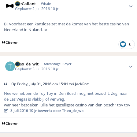
TheGallant
Whale
Geplaatst
2 juli 2016
10 jr
Bij voorbaat een kansloze zet met de komst van het beste casino van
Nederland in Nuland. ☺️
Citeren
3
Author stats
Theo_de_wit
Advantage Player
Geplaatst
3 juli 2016
10 jr
Op Friday, July 01, 2016 om 15:01 zei JackPot:
Nee we hebben de Toy Toy in Den Bosch nog niet bezocht. Zeg maar
de Las Vegas is vlakbij, of ver weg.
wanneer bezoeken jullie het gezelligste casino van den bosch? toy toy
3 juli 2016
10 jr
bewerkt door Theo_de_wit
Citeren