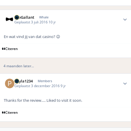
Author stats
TheGallant
Whale
Geplaatst
3 juli 2016
10 jr
En wat vind jij van dat casino? 😉
Citeren
4 maanden later...
Author stats
Payla1234
Members
Geplaatst
3 december 2016
9 jr
Thanks for the review..... Liked to visit it soon.
Citeren