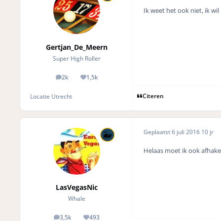
Ik weet het ook niet, ik wi
Gertjan_De_Meern
Super High Roller
2k
1,5k
posts
Reputation
Citeren
Locatie
Utrecht
Geplaatst
6 juli 2016
10 jr
Helaas moet ik ook afhake
LasVegasNic
Whale
3,5k
493
posts
Reputation