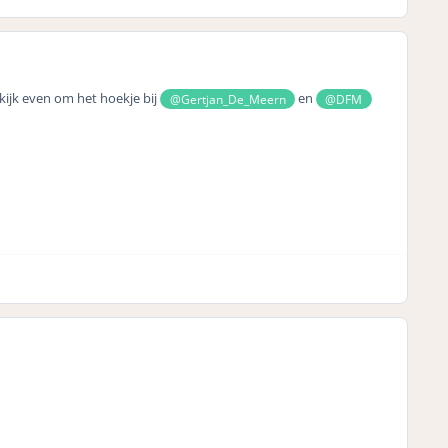
kijk even om het hoekje bij
en
@Gertjan_De_Meern
@DFM