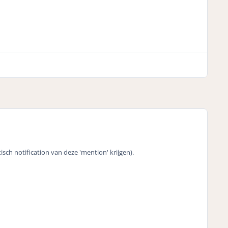
isch notification van deze 'mention' krijgen).