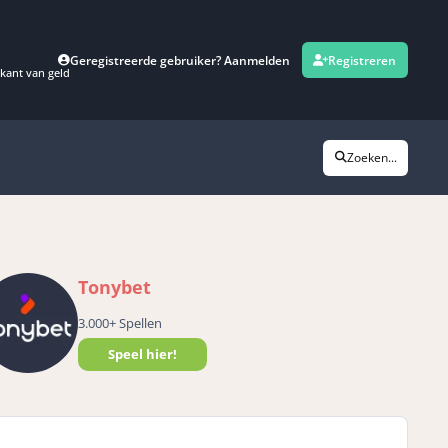
Geregistreerde gebruiker? Aanmelden
Registreren
kant van geld
Zoeken...
Tonybet
3.000+ Spellen
Speel hier!