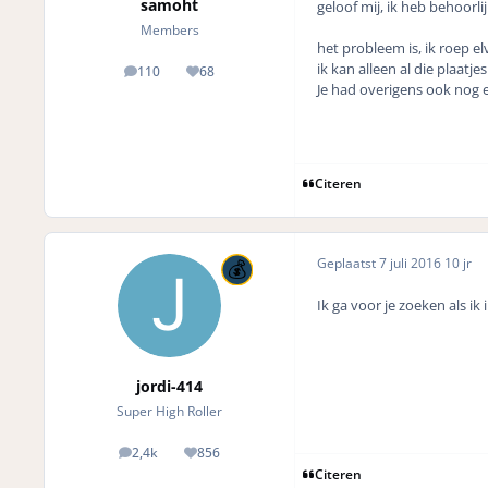
samoht
geloof mij, ik heb behoorli
Members
het probleem is, ik roep el
ik kan alleen al die plaatje
110
68
posts
Reputation
Je had overigens ook nog ee
Citeren
Geplaatst
7 juli 2016
10 jr
Ik ga voor je zoeken als i
jordi-414
Super High Roller
2,4k
856
posts
Reputation
Citeren