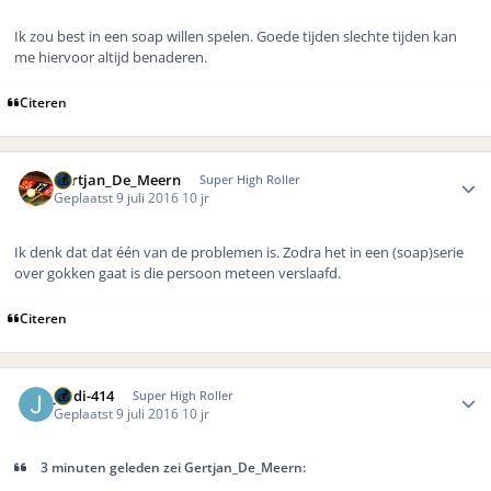
Ik zou best in een soap willen spelen. Goede tijden slechte tijden kan
me hiervoor altijd benaderen.
Citeren
Author stats
Gertjan_De_Meern
Super High Roller
Geplaatst
9 juli 2016
10 jr
Ik denk dat dat één van de problemen is. Zodra het in een (soap)serie
over gokken gaat is die persoon meteen verslaafd.
Citeren
Author stats
jordi-414
Super High Roller
Geplaatst
9 juli 2016
10 jr
3 minuten geleden zei Gertjan_De_Meern: