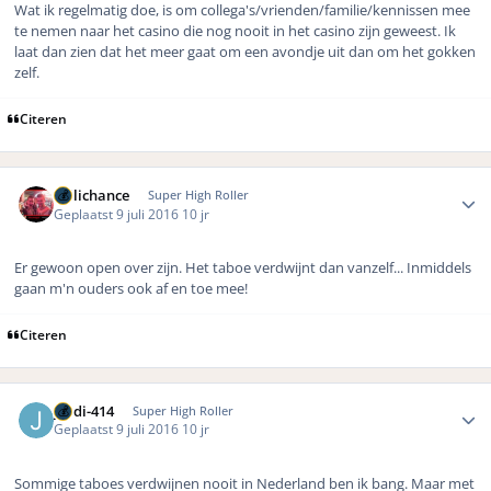
Wat ik regelmatig doe, is om collega's/vrienden/familie/kennissen mee
te nemen naar het casino die nog nooit in het casino zijn geweest. Ik
laat dan zien dat het meer gaat om een avondje uit dan om het gokken
zelf.
Citeren
Author stats
Hillichance
Super High Roller
Geplaatst
9 juli 2016
10 jr
Er gewoon open over zijn. Het taboe verdwijnt dan vanzelf... Inmiddels
gaan m'n ouders ook af en toe mee!
Citeren
Author stats
jordi-414
Super High Roller
Geplaatst
9 juli 2016
10 jr
Sommige taboes verdwijnen nooit in Nederland ben ik bang. Maar met