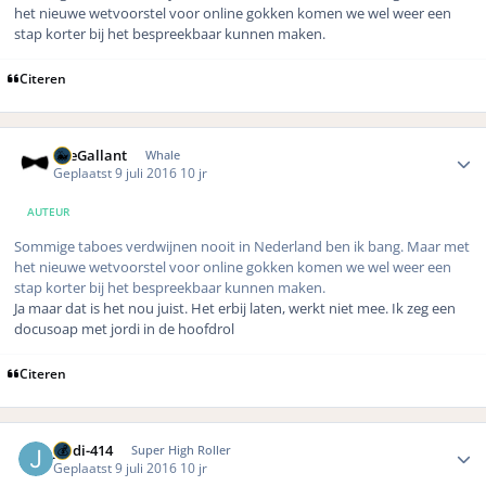
het nieuwe wetvoorstel voor online gokken komen we wel weer een
stap korter bij het bespreekbaar kunnen maken.
Citeren
Author stats
TheGallant
Whale
Geplaatst
9 juli 2016
10 jr
AUTEUR
Sommige taboes verdwijnen nooit in Nederland ben ik bang. Maar met
het nieuwe wetvoorstel voor online gokken komen we wel weer een
stap korter bij het bespreekbaar kunnen maken.
Ja maar dat is het nou juist. Het erbij laten, werkt niet mee. Ik zeg een
docusoap met jordi in de hoofdrol
Citeren
Author stats
jordi-414
Super High Roller
Geplaatst
9 juli 2016
10 jr