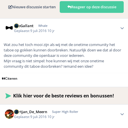
Nieuwe discussie starten
Reageer op deze discussie
Author stats
TheGallant
Whale
Geplaatst
9 juli 2016
10 jr
Wat zou het toch mooi zijn als wij met de onetime community het
taboe op gokken kunnen doorbreken. Natuurlijk doen we dat al door
deze community die openbaar is voor iedereen.
Mijn vraag is niet simpel: hoe kunnen wij met onze onetime
community dit taboe doorbreken? Iemand een idee?
Citeren
Klik hier voor de beste reviews en bonussen!
Author stats
Gertjan_De_Meern
Super High Roller
Geplaatst
9 juli 2016
10 jr