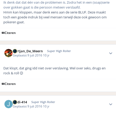
Ik denk dat dat één van de problemen is. Zodra het in een (soap)serie
over gokken gaat is die persoon meteen verslaafd.
Hmm kan kloppen, maar denk eens aan de serie BLUF. Deze maakt
toch een goede indruk bij veel mensen terwijl deze ook gewoon om
pokeren gaat.
Citeren
Author stats
Gertjan_De_Meern
Super High Roller
Geplaatst
9 juli 2016
10 jr
Dat klopt, dat ging idd niet over verslaving. Wel over seks, drugs en
rock & roll 😉
Citeren
Author stats
jordi-414
Super High Roller
Geplaatst
9 juli 2016
10 jr