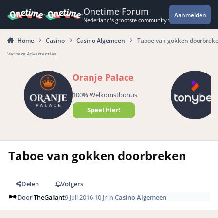
Spring naar bijdragen
Onetime Forum
Aanmelden
Nederland's grootste community voor de spannende 
Home
Casino
Casino Algemeen
Taboe van gokken doorbrek
Verberg Advertenties
Oranje Palace
100% Welkomstbonus
Speel hier!
Taboe van gokken doorbreken
Delen
Volgers
Door
TheGallant
9 juli 2016
10 jr
in
Casino Algemeen