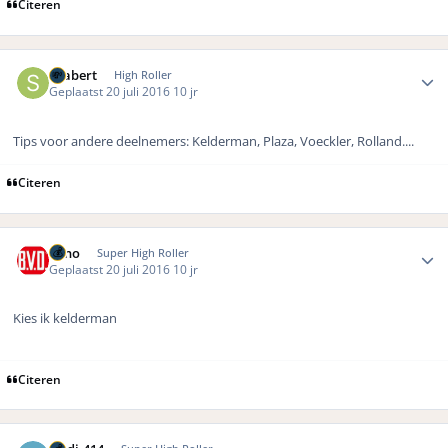
Citeren
Author stats
Seabert
High Roller
Geplaatst
20 juli 2016
10 jr
Tips voor andere deelnemers: Kelderman, Plaza, Voeckler, Rolland....
Citeren
Author stats
Reno
Super High Roller
Geplaatst
20 juli 2016
10 jr
Kies ik kelderman
Citeren
Author stats