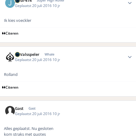
jordi-414
Super High Roller
Geplaatst
20 juli 2016
10 jr
Ik kies voeckler
Citeren
Author stats
DeValsspeler
Whale
Geplaatst
20 juli 2016
10 jr
Rolland
Citeren
Gast
Gast
Geplaatst
20 juli 2016
10 jr
Alles geplaatst. Nu gesloten
kom straks met quotes