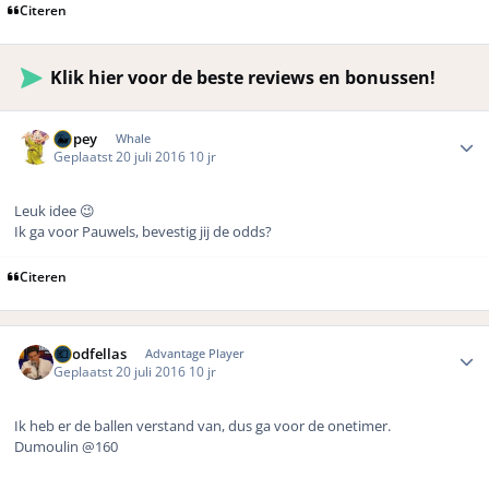
Citeren
Klik hier voor de beste reviews en bonussen!
Author stats
Dopey
Whale
Geplaatst
20 juli 2016
10 jr
Leuk idee 😉
Ik ga voor Pauwels, bevestig jij de odds?
Citeren
Author stats
Goodfellas
Advantage Player
Geplaatst
20 juli 2016
10 jr
Ik heb er de ballen verstand van, dus ga voor de onetimer.
Dumoulin
@160