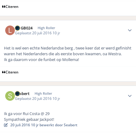
Citeren
Author stats
LMGB024
High Roller
Geplaatst
20 juli 2016
10 jr
Het is wel een echte Nederlandse berg , twee keer dat er werd gefinisht
waren het Nederlanders die als eerste boven kwamen, oa Westra.
Ik ga daarom voor de funbet op Mollema!
Citeren
Author stats
Seabert
High Roller
Geplaatst
20 juli 2016
10 jr
Ik ga voor Rui Costa
@ 29
Sympathiek gebaar Jackpot!
20 juli 2016
10 jr
bewerkt door Seabert