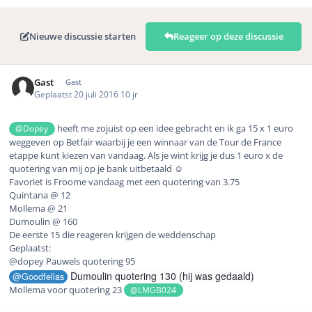
Nieuwe discussie starten
Reageer op deze discussie
Gast
Gast
Geplaatst
20 juli 2016
10 jr
heeft me zojuist op een idee gebracht en ik ga 15 x 1 euro
@Dopey
weggeven op
Betfair
waarbij je een winnaar van de
Tour de France
etappe kunt kiezen van vandaag. Als je wint krijg je dus 1 euro x de
quotering van mij op je bank uitbetaald ☺️
Favoriet is Froome vandaag met een quotering van 3.75
Quintana @ 12
Mollema @ 21
Dumoulin @ 160
De eerste 15 die reageren krijgen de weddenschap
Geplaatst:
@dopey Pauwels quotering 95
Dumoulin quotering 130 (hij was gedaald)
@Goodfellas
Mollema voor quotering 23
@LMGB024