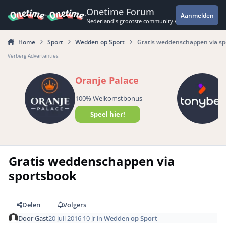
Spring naar bijdragen
Onetime Forum
Aanmelden
Nederland's grootste community voor de spannende 
Home
Sport
Wedden op Sport
Gratis weddenschappen via sp
Verberg Advertenties
Oranje Palace
100% Welkomstbonus
Speel hier!
Gratis weddenschappen via
sportsbook
Delen
Volgers
Door
Gast
20 juli 2016
10 jr
in
Wedden op Sport